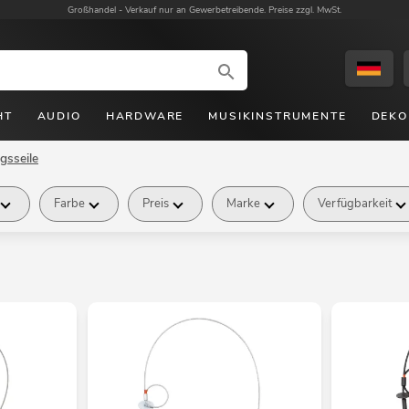
Großhandel -
Verkauf nur an Gewerbetreibende. Preise zzgl. MwSt.
HT
AUDIO
HARDWARE
MUSIKINSTRUMENTE
DEKO
gsseile
Farbe
Preis
Marke
Verfügbarkeit