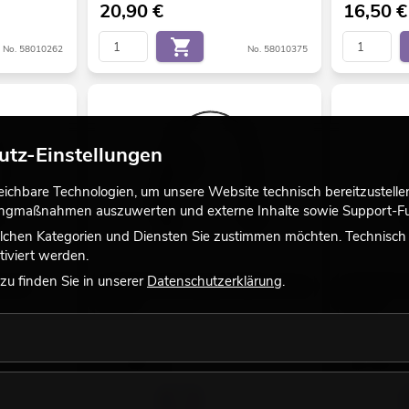
20,90
€
16,50
€
No. 58010262
No. 58010375
utz-Einstellungen
chbare Technologien, um unsere Website technisch bereitzustellen,
tingmaßnahmen auszuwerten und externe Inhalte sowie Support-Fun
lchen Kategorien und Diensten Sie zustimmen möchten. Technisch e
iviert werden.
u finden Sie in unserer
Datenschutzerklärung
.
NV-15
SAVEKING Sicherungsseil 5x600 schwarz
SAVEKING Sic
58062P
58060P
Bestand reicht ca. 12 Wo.
Bestand reic
22,50
€
16,50
€
No. 58010374
No. 58010269