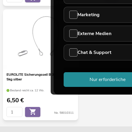
Marketing
Externe Medien
Chat & Support
EUROLITE Sicherungsseil B 3x600mm bis
Nur erforderliche
5kg silber
Bestand reicht ca. 12 Wo.
6,50
€
No. 58010311