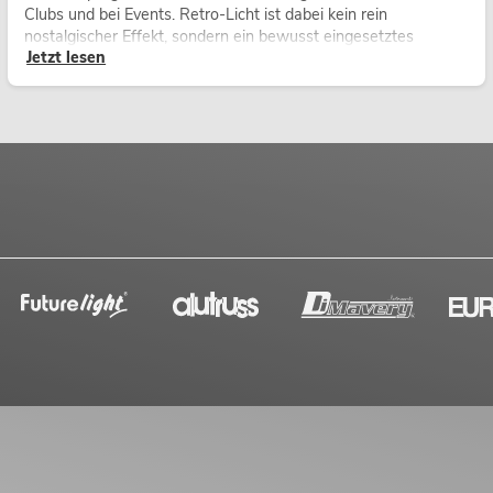
Clubs und bei Events. Retro-Licht ist dabei kein rein
nostalgischer Effekt, sondern ein bewusst eingesetztes
Jetzt lesen
Gestaltungsmittel: Es schafft Atmosphäre, gibt Szenen
Charakter und kann technische LED-Setups emotionaler
wirken lassen.