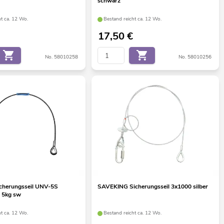
schwarz
ht ca. 12 Wo.
Bestand reicht ca. 12 Wo.
17,50
€
No. 58010258
No. 58010256
cherungsseil UNV-5S
SAVEKING Sicherungsseil 3x1000 silber
 5kg sw
ht ca. 12 Wo.
Bestand reicht ca. 12 Wo.