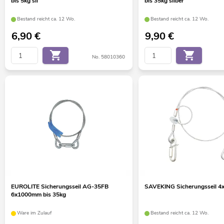
bis 5kg sil
bis 35kg silber
Bestand reicht ca. 12 Wo.
Bestand reicht ca. 12 Wo.
6,90
€
9,90
€
No. 58010360
EUROLITE Sicherungsseil AG-35FB
SAVEKING Sicherungsseil 4x
6x1000mm bis 35kg
Ware im Zulauf
Bestand reicht ca. 12 Wo.