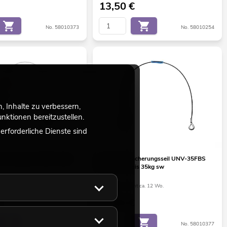
13,50
€
No. 58010373
No. 58010254
 Inhalte zu verbessern,
ktionen bereitzustellen.
rforderliche Dienste sind
herungsseil 5x600 silber
EUROLITE Sicherungsseil UNV-35FBS
6x1000mm bis 35kg sw
ht ca. 12 Wo.
Bestand reicht ca. 12 Wo.
22,90
€
No. 58010267
No. 58010377