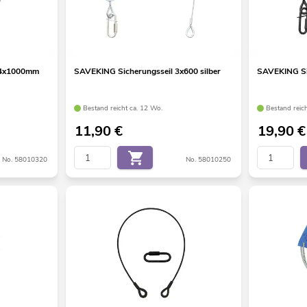
 4x1000mm
SAVEKING Sicherungsseil 3x600 silber
SAVEKING Si
Bestand reicht ca. 12 Wo.
Bestand reic
11,90
€
19,90
€
No. 58010320
No. 58010250