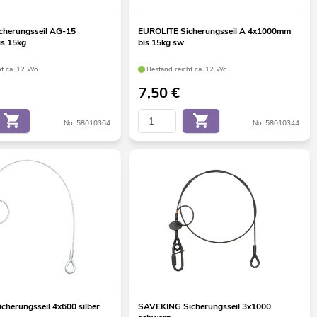
cherungsseil AG-15
EUROLITE Sicherungsseil A 4x1000mm
s 15kg
bis 15kg sw
ht ca. 12 Wo.
Bestand reicht ca. 12 Wo.
7,50
€
No. 58010364
No. 58010344
herungsseil 4x600 silber
SAVEKING Sicherungsseil 3x1000