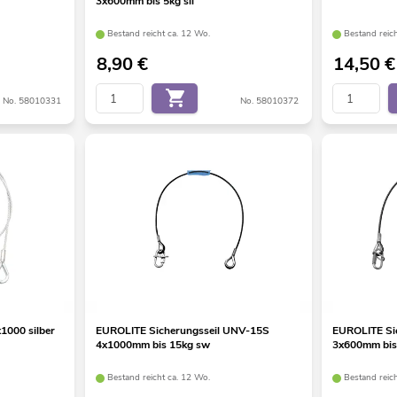
3x600mm bis 5kg sil
Bestand reicht ca. 12 Wo.
Bestand reic
8,90
€
14,50
€
No. 58010331
No. 58010372
1000 silber
EUROLITE Sicherungsseil UNV-15S
EUROLITE Si
4x1000mm bis 15kg sw
3x600mm bis
Bestand reicht ca. 12 Wo.
Bestand reic