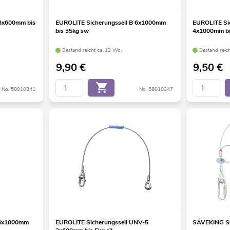
 3x600mm bis
EUROLITE Sicherungsseil B 6x1000mm
EUROLITE Si
bis 35kg sw
4x1000mm bi
Bestand reicht ca. 12 Wo.
Bestand reic
9,90
€
9,50
€
No. 58010341
No. 58010347
 6x1000mm
EUROLITE Sicherungsseil UNV-5
SAVEKING Sic