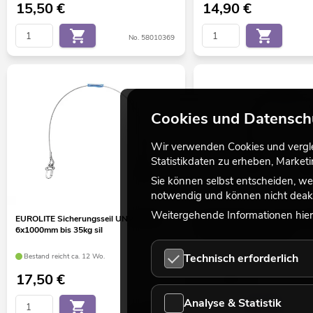
15,50
€
14,90
€
No. 58010369
Cookies und Datensch
Wir verwenden Cookies und verglei
Statistikdaten zu erheben, Marke
Sie können selbst entscheiden, we
notwendig und können nicht deakt
Weitergehende Informationen hierz
EUROLITE Sicherungsseil UNV-35FB
EUROLITE Sicherungsseil U
6x1000mm bis 35kg sil
4x1000mm bis 15kg sil
Technisch erforderlich
Bestand reicht ca. 12 Wo.
Bestand reicht ca. 12 Wo.
17,50
€
11,90
€
Analyse & Statistik
No. 58010376