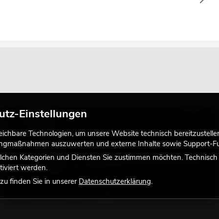
utz-Einstellungen
LICHT
chbare Technologien, um unsere Website technisch bereitzustellen,
tingmaßnahmen auszuwerten und externe Inhalte sowie Support-Fun
lchen Kategorien und Diensten Sie zustimmen möchten. Technisch e
iviert werden.
u finden Sie in unserer
Datenschutzerklärung
.
18.06.2026