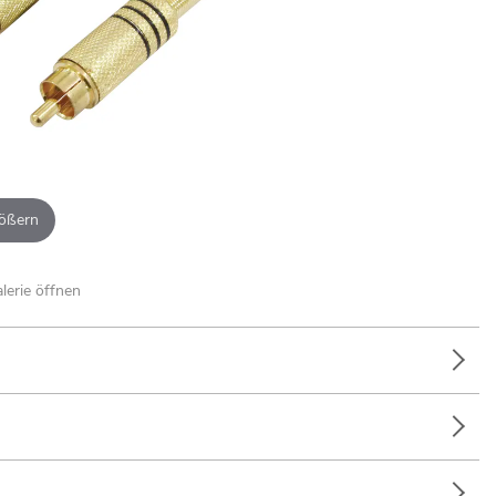
ößern
alerie öffnen