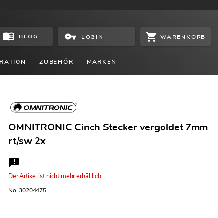
BLOG
WARENKORB
LOGIN
RATION
ZUBEHÖR
MARKEN
OMNITRONIC Cinch Stecker vergoldet 7mm
rt/sw 2x
Der Artikel ist nicht mehr erhältlich.
No. 30204475