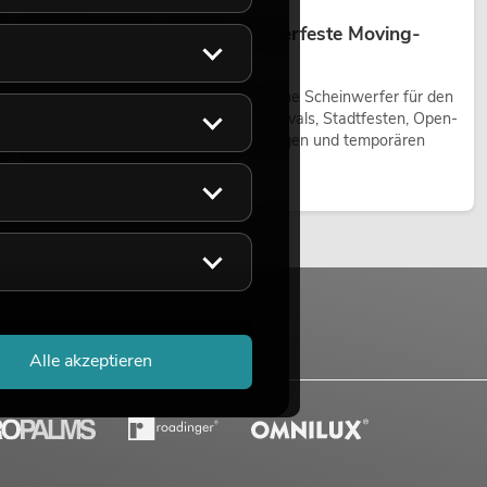
Outdoor Moving-Heads: Wetterfeste Moving-
Heads bei Events
Outdoor Moving-Heads sind bewegliche Scheinwerfer für den
Einsatz im Freien. Sie werden bei Festivals, Stadtfesten, Open-
Air-Konzerten, Architekturinszenierungen und temporären
Außeninstallationen eingesetzt.
Jetzt lesen
Alle akzeptieren