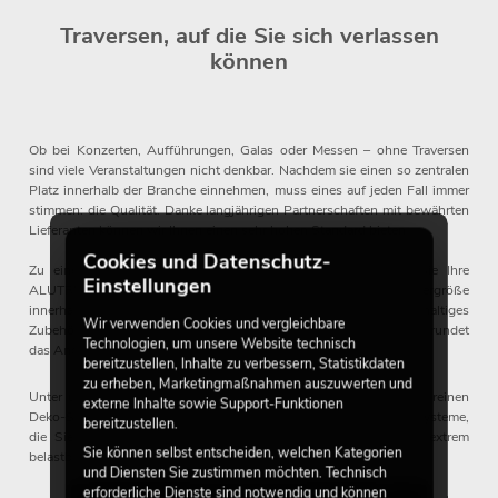
Traversen, auf die Sie sich verlassen
können
Ob bei Konzerten, Aufführungen, Galas oder Messen – ohne Traversen
sind viele Veranstaltungen nicht denkbar. Nachdem sie einen so zentralen
Platz innerhalb der Branche einnehmen, muss eines auf jeden Fall immer
stimmen: die Qualität. Danke langjährigen Partnerschaften mit bewährten
Lieferanten können wir Ihnen einen sehr hohen Standard bieten.
Cookies und Datenschutz-
Zu einem solchen Standard gehört auch der Service, dass Sie Ihre
Einstellungen
ALUTRUSS-Systeme in jedweder Farbe (RAL) und Sondergröße
innerhalb von kürzester Zeit geliefert bekommen. Ein reichhaltiges
Wir verwenden Cookies und vergleichbare
Zubehör mit Haken, Klammern, Cases, Transportwagen, Lifte etc. rundet
Technologien, um unsere Website technisch
das Angebot ab.
bereitzustellen, Inhalte zu verbessern, Statistikdaten
zu erheben, Marketingmaßnahmen auszuwerten und
Unter unseren Traversen finden Sie alles, was Sie brauchen: von reinen
externe Inhalte sowie Support-Funktionen
Deko-Systemen (DECOTRUSS und DECOLOCK) über Traversensysteme,
bereitzustellen.
die Sie auch mobil verwenden können, bis hin zu schweren, extrem
Sie können selbst entscheiden, welchen Kategorien
belastbaren Systemen für permanente Installationen.
und Diensten Sie zustimmen möchten. Technisch
erforderliche Dienste sind notwendig und können