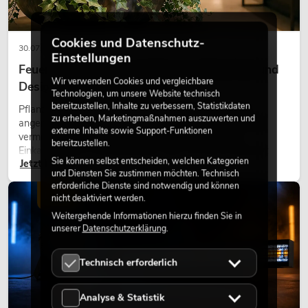
Cookies und Datenschutz-
30.07.2026
Einstellungen
Feuerhemmende Kunstpflanzen: Sicherheit und
Wir verwenden Cookies und vergleichbare
Design perfekt kombiniert
Technologien, um unsere Website technisch
bereitzustellen, Inhalte zu verbessern, Statistikdaten
Pflanzen machen Räume lebendig. Sie schaffen eine
zu erheben, Marketingmaßnahmen auszuwerten und
angenehme Atmosphäre, verbessern das Ambiente und
externe Inhalte sowie Support-Funktionen
vermitteln Natürlichkeit. Ob in Hotels, Restaurants,
bereitzustellen.
Einkaufszentren, Bürogebäuden oder auf Messeständen:
Sie können selbst entscheiden, welchen Kategorien
Jetzt lesen
eine hochwertige Begrünung gehört heute längst zum
und Diensten Sie zustimmen möchten. Technisch
modernen Raumkonzept.
erforderliche Dienste sind notwendig und können
LICHT
nicht deaktiviert werden.
Weitergehende Informationen hierzu finden Sie in
unserer
Datenschutzerklärung
.
Technisch erforderlich
Analyse & Statistik