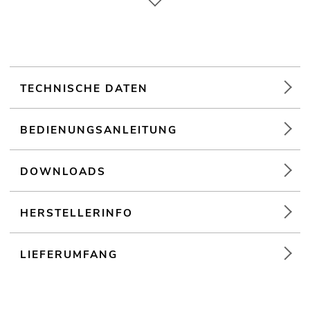
Ansteuerbar über LINKOUSTIC 4.2 Wireless Audio Link
(19") 48,3 cm Rackeinbau
Weiterführende Informationen zu diesem Produkt finden Sie
unter "Downloads" im Datenblatt
TECHNISCHE DATEN
BEDIENUNGSANLEITUNG
DOWNLOADS
HERSTELLERINFO
LIEFERUMFANG