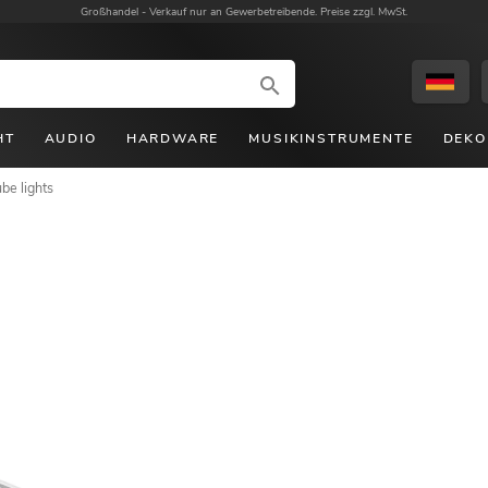
Großhandel -
Verkauf nur an Gewerbetreibende. Preise zzgl. MwSt.
HT
AUDIO
HARDWARE
MUSIKINSTRUMENTE
DEKO
ube lights