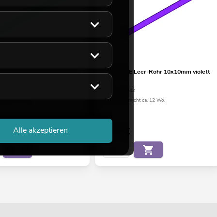
 Leer-Rohr 10x10mm grün
EUROLITE Leer-Rohr 10x10mm violett
2m
32
No. 51201042
eicht ca. 12 Wo.
Bestand reicht ca. 12 Wo.
Alle akzeptieren
5,90
€