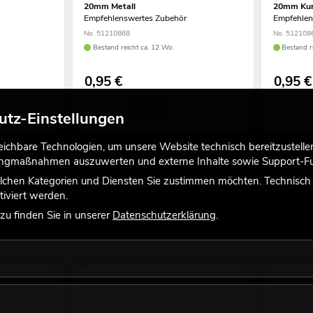
20mm Metall
20mm Kun
Empfehlenswertes Zubehör
Empfehlen
No. 51210868
No. 512108
Bestand reicht ca. 12 Wo.
Bestand r
0,95
€
0,95
€
utz-Einstellungen
chbare Technologien, um unsere Website technisch bereitzustellen,
tingmaßnahmen auszuwerten und externe Inhalte sowie Support-Fun
lchen Kategorien und Diensten Sie zustimmen möchten. Technisch e
iviert werden.
u finden Sie in unserer
Datenschutzerklärung
.