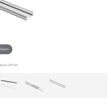
ößern
alerie öffnen