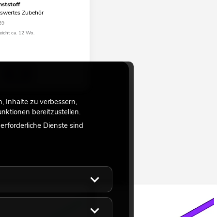
ststoff
swertes Zubehör
69
eicht ca. 12 Wo.
 Inhalte zu verbessern,
ktionen bereitzustellen.
rforderliche Dienste sind