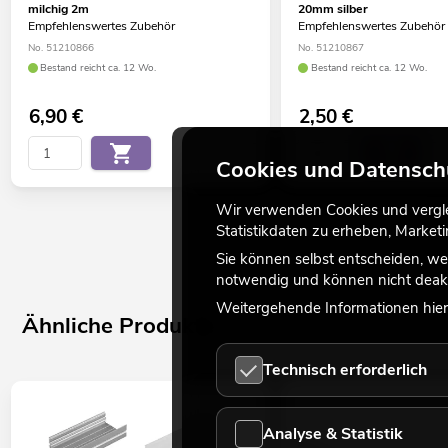
milchig 2m
20mm silber
Empfehlenswertes Zubehör
Empfehlenswertes Zubehör
No. 51210866
No. 51210867
Bestand reicht ca. 12 Wo.
Bestand reicht ca. 12 Wo.
6,90
€
2,50
€
Cookies und Datensch
Wir verwenden Cookies und verglei
Statistikdaten zu erheben, Marke
Sie können selbst entscheiden, we
notwendig und können nicht deakt
Weitergehende Informationen hierz
Ähnliche Produkte
Technisch erforderlich
Analyse & Statistik