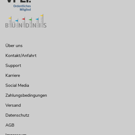
249,00
€
Über uns
Kontakt/Anfahrt
Support
Karriere
Social Media
OMNITRONIC MAVZ-240.6P ELA-
Zahlungsbedingungen
Mischverstärker
No. 80709789
Versand
Bestand reicht ca. 11 Wo.
Datenschutz
AGB
449,00
€