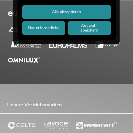
Alle akzeptieren
Auswahl
Nur erforderliche
speichern
OMNITRONIC PAS MK3 Performer Set
Artikel nicht mehr verfügbar
No. 20000745
Unsere Vertriebsmarken
OMNITRONIC MA-120P ELA-
Mischverstärker
No. 80709622
Bestand reicht ca. 12 Wo.