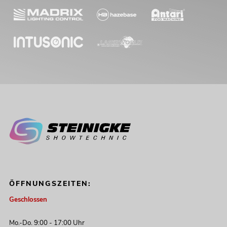
269,00
€
OMNITRONIC MA-240P ELA-
ÖFFNUNGSZEITEN:
Mischverstärker
Geschlossen
No. 80709632
Bestand reicht ca. 12 Wo.
Mo.-Do. 9:00 - 17:00 Uhr