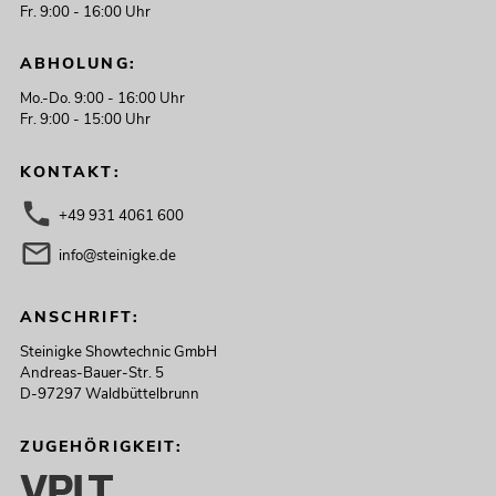
Fr. 9:00 - 16:00 Uhr
339,00
€
ABHOLUNG:
Mo.-Do. 9:00 - 16:00 Uhr
Fr. 9:00 - 15:00 Uhr
KONTAKT:
+49 931 4061 600
info@steinigke.de
ANSCHRIFT:
Steinigke Showtechnic GmbH
OMNITRONIC CPZ-120P ELA-
Andreas-Bauer-Str. 5
Mischverstärker
D-97297 Waldbüttelbrunn
No. 80709704
Bestand reicht ca. 12 Wo.
ZUGEHÖRIGKEIT: