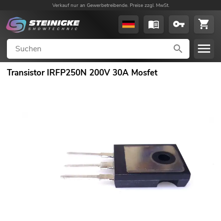
Verkauf nur an Gewerbetreibende. Preise zzgl. MwSt.
Transistor IRFP250N 200V 30A Mosfet