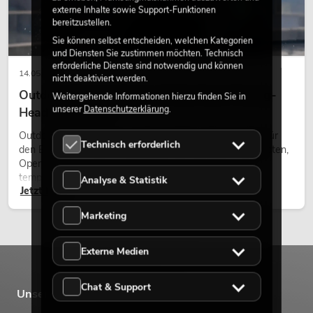
externe Inhalte sowie Support-Funktionen
PSSO PA Set PRO M MK2
bereitzustellen.
Artikel nicht mehr verfügbar
No. 20000457
Sie können selbst entscheiden, welchen Kategorien
und Diensten Sie zustimmen möchten. Technisch
erforderliche Dienste sind notwendig und können
14.05.2026
nicht deaktiviert werden.
Outdoor Moving-Heads: Wetterfeste Moving-
Weitergehende Informationen hierzu finden Sie in
unserer
Datenschutzerklärung
.
Heads bei Events
Outdoor Moving-Heads sind bewegliche Scheinwerfer für
Technisch erforderlich
den Einsatz im Freien. Sie werden bei Festivals, Stadtfesten,
Open-Air-Konzerten, Architekturinszenierungen und
temporären Außeninstallationen eingesetzt.
Analyse & Statistik
Jetzt lesen
PSSO PA Set PRO L MK2
Marketing
Artikel nicht mehr verfügbar
No. 20000458
Externe Medien
Chat & Support
Unsere Marken