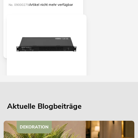
Artikel nicht mehr verfügbar
No. 09000279
OMNITRONIC XDA-1002 Class-D-
Verstärker
No. 10451635
Bestand reicht ca. 12 Wo.
Aktuelle Blogbeiträge
345,00
€
DEKORATION