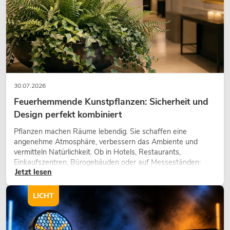
30.07.2026
Feuerhemmende Kunstpflanzen: Sicherheit und
Design perfekt kombiniert
OMNITRONIC XDA-2402 Class-D-
Verstärker
Pflanzen machen Räume lebendig. Sie schaffen eine
angenehme Atmosphäre, verbessern das Ambiente und
No. 10451636
vermitteln Natürlichkeit. Ob in Hotels, Restaurants,
Bestand reicht ca. 12 Wo.
Einkaufszentren, Bürogebäuden oder auf Messeständen:
Jetzt lesen
eine hochwertige Begrünung gehört heute längst zum
modernen Raumkonzept.
549,00
€
LICHT