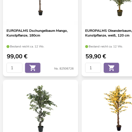
EUROPALMS Dschungelbaum Mango,
EUROPALMS Oleanderbaum,
Kunstpflanze, 180cm
Kunstpflanze, weiß, 120 cm
Bestand reicht ca. 12 Wo.
Bestand reicht ca. 12 Wo.
99,00
€
59,90
€
No. 82506726