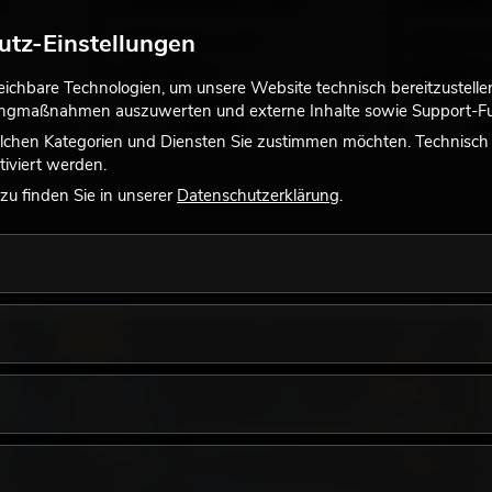
Stamm, Kunstpflanze, 210cm
Kunstpflanze
utz-Einstellungen
Bestand reicht ca. 12 Wo.
Bestand reic
115,00
€
99,00
€
chbare Technologien, um unsere Website technisch bereitzustellen,
tingmaßnahmen auszuwerten und externe Inhalte sowie Support-Fun
No. 82506125
No. 82506127
lchen Kategorien und Diensten Sie zustimmen möchten. Technisch e
iviert werden.
u finden Sie in unserer
Datenschutzerklärung
.
LICHT