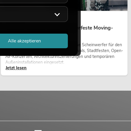
14.05.2026
Outdoor Moving-Heads: Wetterfeste Moving-
Heads bei Events
Alle akzeptieren
Outdoor Moving-Heads sind bewegliche Scheinwerfer für den
Einsatz im Freien. Sie werden bei Festivals, Stadtfesten, Open-
Air-Konzerten, Architekturinszenierungen und temporären
Außeninstallationen eingesetzt.
Jetzt lesen