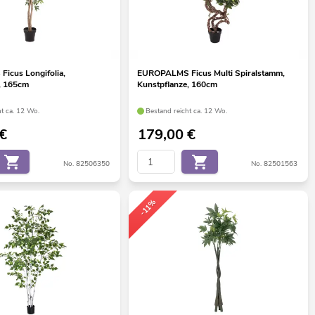
icus Longifolia,
EUROPALMS Ficus Multi Spiralstamm,
, 165cm
Kunstpflanze, 160cm
ht ca. 12 Wo.
Bestand reicht ca. 12 Wo.
€
179,00
€
No. 82506350
No. 82501563
-11%