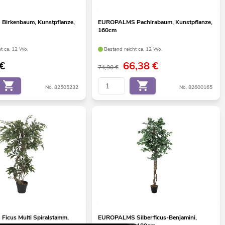
irkenbaum, Kunstpflanze,
EUROPALMS Pachirabaum, Kunstpflanze,
160cm
ht ca. 12 Wo.
Bestand reicht ca. 12 Wo.
€
66,38
€
74,90 €
No. 82505232
No. 82600165
icus Multi Spiralstamm,
EUROPALMS Silberficus-Benjamini,