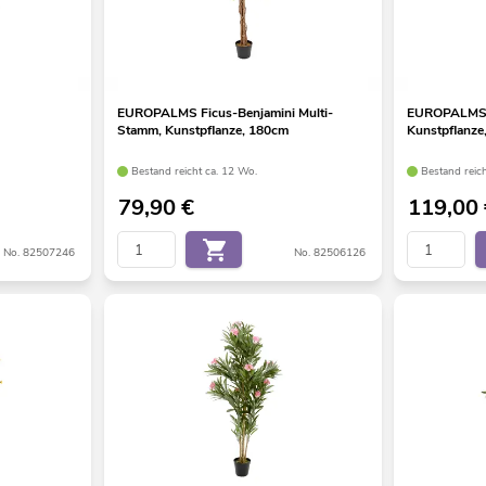
EUROPALMS Ficus-Benjamini Multi-
EUROPALMS F
Stamm, Kunstpflanze, 180cm
Kunstpflanze
Bestand reicht ca. 12 Wo.
Bestand reic
79,90
€
119,00
No. 82507246
No. 82506126