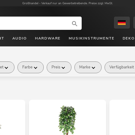
Großhandel -
Verkauf nur an Gewerbetreibende. Preise zzgl. MwSt.
HT
AUDIO
HARDWARE
MUSIKINSTRUMENTE
DEKO
et
Farbe
Preis
Marke
Verfügbarkeit