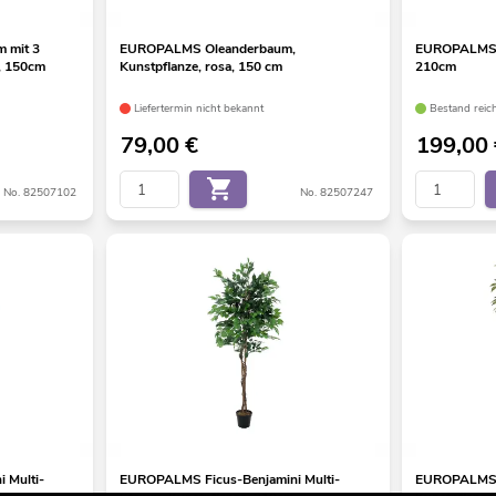
 mit 3
EUROPALMS Oleanderbaum,
EUROPALMS B
, 150cm
Kunstpflanze, rosa, 150 cm
210cm
Liefertermin nicht bekannt
Bestand reic
79,00
€
199,00
No. 82507102
No. 82507247
 Multi-
EUROPALMS Ficus-Benjamini Multi-
EUROPALMS F