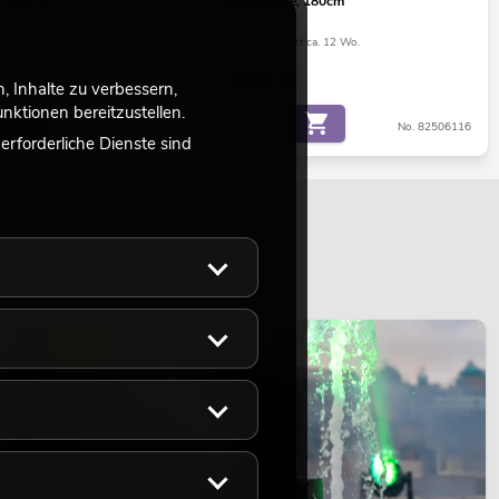
, 130cm
Kunstpflanze, 180cm
ht ca. 12 Wo.
Bestand reicht ca. 12 Wo.
79,00
€
 Inhalte zu verbessern,
ktionen bereitzustellen.
No. 82806314
No. 82506116
rforderliche Dienste sind
LICHT