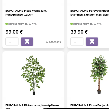
EUROPALMS Ficus Waldbaum,
EUROPALMS Forsythienbaum
Kunstpflanze, 110cm
Stämmen, Kunstpflanze, gelb
Bestand reicht ca. 12 Wo.
Bestand reicht ca. 12 Wo.
99,00
€
39,90
€
No. 82806313
EUROPALMS Birkenbaum, Kunstpflanze,
EUROPALMS Ficus-Benjamini