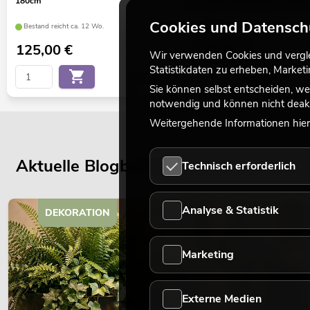
180cm
Stamm, Kunstpflanze, 150cm
Cookies und Datensch
Bestand reicht ca. 12 Wo.
Bestand reicht ca. 12 Wo.
125,00
€
69,90
€
Wir verwenden Cookies und verglei
Statistikdaten zu erheben, Marke
No. 82505231
Sie können selbst entscheiden, we
notwendig und können nicht deakt
Weitergehende Informationen hierz
Aktuelle Blogbeiträge
Technisch erforderlich
Analyse & Statistik
DEKORATION
Marketing
Externe Medien