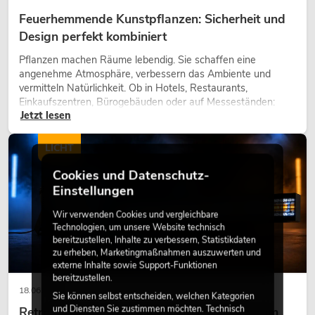
Feuerhemmende Kunstpflanzen: Sicherheit und
Design perfekt kombiniert
Pflanzen machen Räume lebendig. Sie schaffen eine
angenehme Atmosphäre, verbessern das Ambiente und
vermitteln Natürlichkeit. Ob in Hotels, Restaurants,
Einkaufszentren, Bürogebäuden oder auf Messeständen:
Jetzt lesen
eine hochwertige Begrünung gehört heute längst zum
modernen Raumkonzept.
LICHT
Cookies und Datenschutz-
Einstellungen
Wir verwenden Cookies und vergleichbare
Technologien, um unsere Website technisch
bereitzustellen, Inhalte zu verbessern, Statistikdaten
zu erheben, Marketingmaßnahmen auszuwerten und
externe Inhalte sowie Support-Funktionen
bereitzustellen.
18.06.2026
Sie können selbst entscheiden, welchen Kategorien
und Diensten Sie zustimmen möchten. Technisch
Retro-Licht im modernen Lichtdesign: Warum