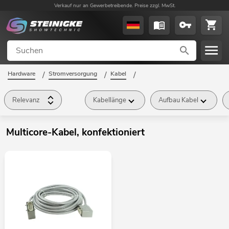
Verkauf nur an Gewerbetreibende. Preise zzgl. MwSt.
Hardware
/
Stromversorgung
/
Kabel
/
Multicore-Kabel, konfektioniert
/
Relevanz
Kabellänge
Aufbau Kabel
Multicore-Kabel, konfektioniert