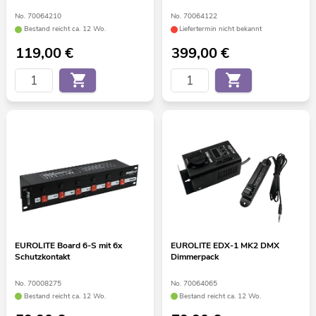
No. 70064210
No. 70064122
Bestand reicht ca. 12 Wo.
Liefertermin nicht bekannt
119,00
€
399,00
€
EUROLITE Board 6-S mit 6x
EUROLITE EDX-1 MK2 DMX
Schutzkontakt
Dimmerpack
No. 70008275
No. 70064065
Bestand reicht ca. 12 Wo.
Bestand reicht ca. 12 Wo.