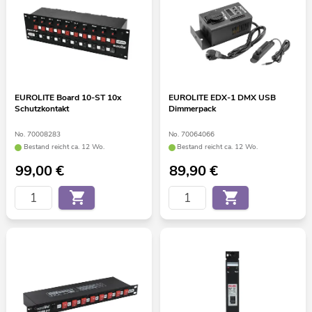
EUROLITE Board 10-ST 10x
EUROLITE EDX-1 DMX USB
Schutzkontakt
Dimmerpack
No. 70008283
No. 70064066
Bestand reicht ca. 12 Wo.
Bestand reicht ca. 12 Wo.
99,00
€
89,90
€