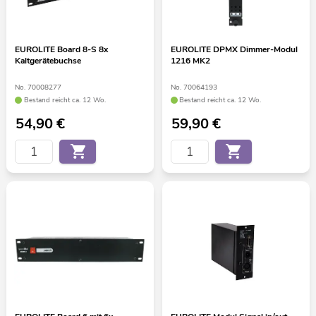
EUROLITE Board 8-S 8x
EUROLITE DPMX Dimmer-Modul
Kaltgerätebuchse
1216 MK2
No. 70008277
No. 70064193
Bestand reicht ca. 12 Wo.
Bestand reicht ca. 12 Wo.
54,90
€
59,90
€