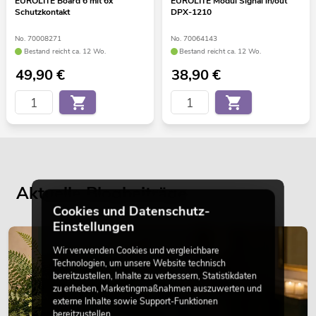
EUROLITE Board 6 mit 6x
EUROLITE Modul Signal in/out
Schutzkontakt
DPX-1210
No. 70008271
No. 70064143
Bestand reicht ca. 12 Wo.
Bestand reicht ca. 12 Wo.
49,90
€
38,90
€
Aktuelle Blogbeiträge
Cookies und Datenschutz-
Einstellungen
DEKORATION
Wir verwenden Cookies und vergleichbare
Technologien, um unsere Website technisch
bereitzustellen, Inhalte zu verbessern, Statistikdaten
zu erheben, Marketingmaßnahmen auszuwerten und
externe Inhalte sowie Support-Funktionen
bereitzustellen.