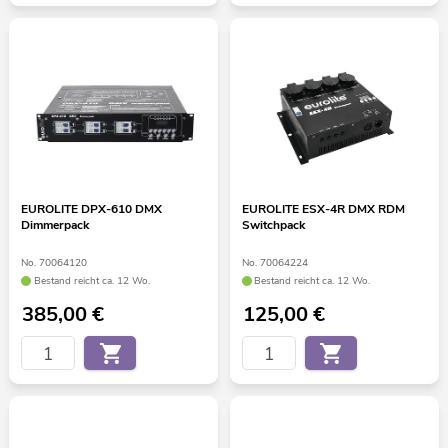
EUROLITE DPX-610 DMX
EUROLITE ESX-4R DMX RDM
Dimmerpack
Switchpack
No. 70064120
No. 70064224
Bestand reicht ca. 12 Wo.
Bestand reicht ca. 12 Wo.
385,00
€
125,00
€