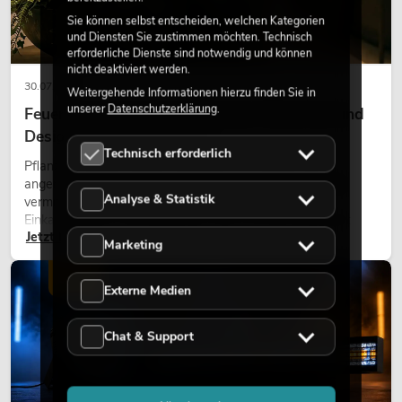
Sie können selbst entscheiden, welchen Kategorien
und Diensten Sie zustimmen möchten. Technisch
erforderliche Dienste sind notwendig und können
nicht deaktiviert werden.
30.07.2026
Weitergehende Informationen hierzu finden Sie in
unserer
Datenschutzerklärung
.
Feuerhemmende Kunstpflanzen: Sicherheit und
Design perfekt kombiniert
Technisch erforderlich
Pflanzen machen Räume lebendig. Sie schaffen eine
angenehme Atmosphäre, verbessern das Ambiente und
Analyse & Statistik
vermitteln Natürlichkeit. Ob in Hotels, Restaurants,
Einkaufszentren, Bürogebäuden oder auf Messeständen:
Jetzt lesen
eine hochwertige Begrünung gehört heute längst zum
Marketing
modernen Raumkonzept.
LICHT
Externe Medien
Chat & Support