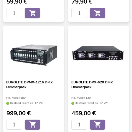
59,90
€
79,90
€
EUROLITE DPMX-1216 DMX
EUROLITE DPX-620 DMX
Dimmerpack
Dimmerpack
No. 70064180
No. 70064130
Bestand reicht ca. 12 Wo.
Bestand reicht ca. 12 Wo.
999,00
€
459,00
€