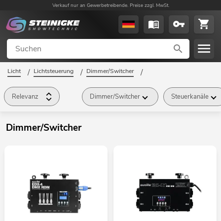
Verkauf nur an Gewerbetreibende. Preise zzgl. MwSt.
Licht
/
Lichtsteuerung
/
Dimmer/Switcher
/
Relevanz
Dimmer/Switcher
Steuerkanäle
Dimmer/Switcher