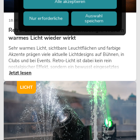
Alle akzeptieren
Auswahl
Nur erforderliche
speichern
18.06.2026
Retro-Licht im modernen Lichtdesign: Warum
warmes Licht wieder wirkt
Sehr warmes Licht, sichtbare Leuchtflächen und farbige
Akzente prägen viele aktuelle Lichtdesigns auf Bühnen, in
Clubs und bei Events. Retro-Licht ist dabei kein rein
nostalgischer Effekt, sondern ein bewusst eingesetztes
Jetzt lesen
Gestaltungsmittel: Es schafft Atmosphäre, gibt Szenen
Charakter und kann technische LED-Setups emotionaler
wirken lassen.
LICHT