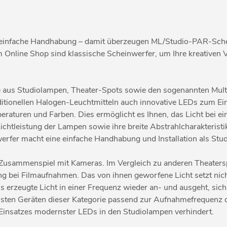
 einfache Handhabung – damit überzeugen ML/Studio-PAR-Schei
line Shop sind klassische Scheinwerfer, um Ihre kreativen Vis
 aus Studiolampen, Theater-Spots sowie den sogenannten Mult
ionellen Halogen-Leuchtmitteln auch innovative LEDs zum Ein
mperaturen und Farben. Dies ermöglicht es Ihnen, das Licht bei e
chtleistung der Lampen sowie ihre breite Abstrahlcharakteristi
rfer macht eine einfache Handhabung und Installation als Stu
im Zusammenspiel mit Kameras. Im Vergleich zu anderen Theate
ung bei Filmaufnahmen. Das von ihnen geworfene Licht setzt nic
s erzeugte Licht in einer Frequenz wieder an- und ausgeht, sich 
sten Geräten dieser Kategorie passend zur Aufnahmefrequenz der
 Einsatzes modernster LEDs in den Studiolampen verhindert.