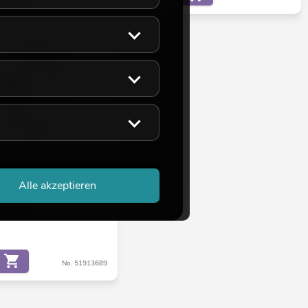
ügelbegrenzer LED ML-30
Alle akzeptieren
t ca. 4 Wo.
No. 51913689