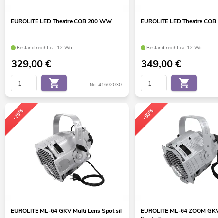
EUROLITE LED Theatre COB 200 WW
EUROLITE LED Theatre COB
Bestand reicht ca. 12 Wo.
Bestand reicht ca. 12 Wo.
329,00
€
349,00
€
No. 41602030
-25%
-50%
EUROLITE ML-64 GKV Multi Lens Spot sil
EUROLITE ML-64 ZOOM GKV 