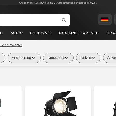
Großhandel -
Verkauf nur an Gewerbetreibende. Preise zzgl. MwSt.
HT
AUDIO
HARDWARE
MUSIKINSTRUMENTE
DEKO
Scheinwerfer
Ansteuerung
Lampenart
Farben
Anwe
Preis
Verfügbarkeit