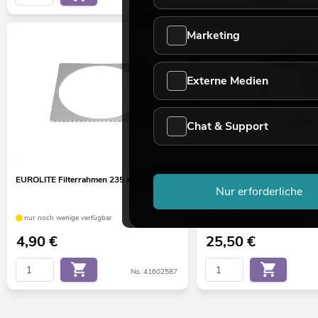
Marketing
Externe Medien
Chat & Support
EUROLITE Filterrahmen 235 x 235 mm sil
EUROLITE Flügelbegrenzer
Nur erforderliche
sil
nur noch wenige verfügbar
nur noch wenige verfügbar
4,90
€
25,50
€
No. 41602587