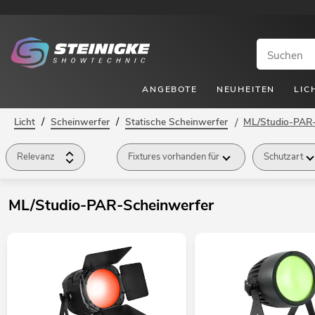
ANGEBOTE
NEUHEITEN
LIC
/
/
Licht
Scheinwerfer
Statische Scheinwerfer
/
ML/Studio-PAR-
Relevanz
Fixtures vorhanden für
Schutzart
Abstrahlwinkel
Effekt
Kühlung
Marke
ML/Studio-PAR-Scheinwerfer