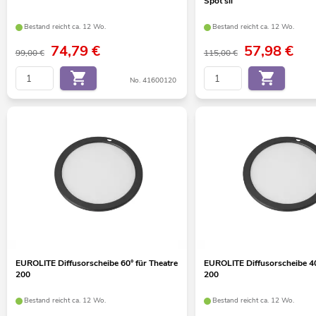
Spot sil
Bestand reicht ca. 12 Wo.
Bestand reicht ca. 12 Wo.
74,79
€
57,98
€
99,00 €
115,00 €
No. 41600120
EUROLITE Diffusorscheibe 60° für Theatre
EUROLITE Diffusorscheibe 40
200
200
Bestand reicht ca. 12 Wo.
Bestand reicht ca. 12 Wo.