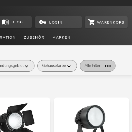
BLOG
WARENKORB
LOGIN
RATION
ZUBEHÖR
MARKEN
ndungsgebiet
Gehäusefarbe
Alle Filter