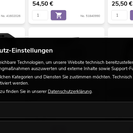
54,50
€
25,50
€
No. 41602026
No. 51840990
utz-Einstellungen
chbare Technologien, um unsere Website technisch bereitzustellen,
tingmaßnahmen auszuwerten und externe Inhalte sowie Support-Fun
lchen Kategorien und Diensten Sie zustimmen möchten. Technisch e
iviert werden.
u finden Sie in unserer
Datenschutzerklärung
.
 ML-30, sw
EUROLITE Flügelbegrenzer 235x235mm
EUROLITE Fi
sil
Bestand reicht ca. 12 Wo.
Bestand reic
39,00
€
8,90
€
No. 51913847
No. 41608598