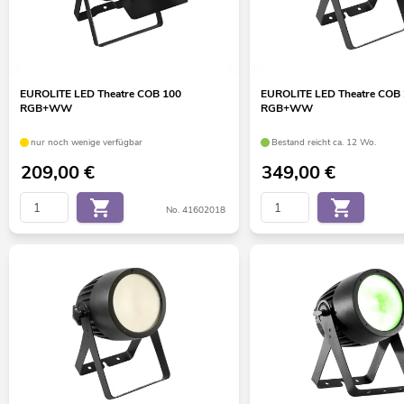
EUROLITE LED Theatre COB 100
EUROLITE LED Theatre COB
RGB+WW
RGB+WW
nur noch wenige verfügbar
Bestand reicht ca. 12 Wo.
209,00
€
349,00
€
No. 41602018