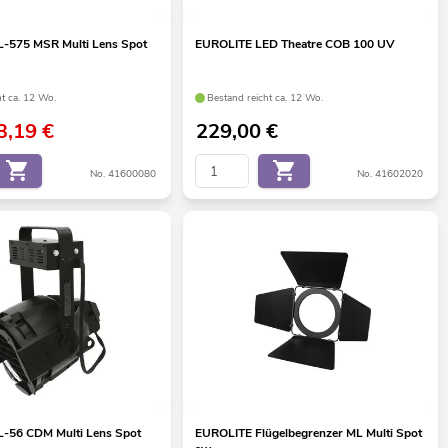
-575 MSR Multi Lens Spot
EUROLITE LED Theatre COB 100 UV
ht ca. 12 Wo.
Bestand reicht ca. 12 Wo.
3,19
€
229,00
€
No. 41600080
No. 41602020
-56 CDM Multi Lens Spot
EUROLITE Flügelbegrenzer ML Multi Spot