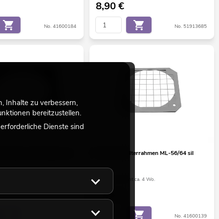
8,90
€
No. 41600184
No. 51913685
 Inhalte zu verbessern,
ktionen bereitzustellen.
rforderliche Dienste sind
lterrahmen 157x158mm sw
EUROLITE Filterrahmen ML-56/64 sil
ht ca. 12 Wo.
Bestand reicht ca. 4 Wo.
5,90
€
No. 51913839
No. 41600139