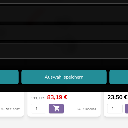
-58%
 213x213mm
EUROLITE ML-575 MSR Multi Lens Spot
EUROLITE Fl
Auswahl speichern
sil
Spot sil
Bestand reicht ca. 12 Wo.
Bestand reich
83,19
€
23,50
€
199,00 €
No. 51913687
No. 41600082