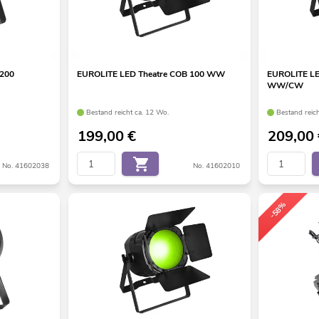
 200
EUROLITE LED Theatre COB 100 WW
EUROLITE LE
WW/CW
Bestand reicht ca. 12 Wo.
Bestand reic
199,00
€
209,00
No. 41602038
No. 41602010
-58%