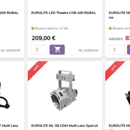
 200 RGBAL
EUROLITE LED Theatre COB 100 RGBAL
EUROLITE ML
sw
Bestand reicht ca. 12 Wo.
Bestand reic
209,00
€
8
199,00 €
No. 41602036
No. 41602016
-64%
-22%
Multi Lens
EUROLITE ML-56 CDM Multi Lens Spot sil
EUROLITE ML