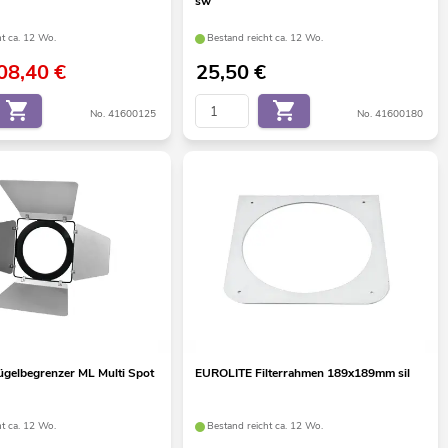
sw
ht ca. 12 Wo.
Bestand reicht ca. 12 Wo.
08,40
€
25,50
€
No. 41600125
No. 41600180
gelbegrenzer ML Multi Spot
EUROLITE Filterrahmen 189x189mm sil
ht ca. 12 Wo.
Bestand reicht ca. 12 Wo.