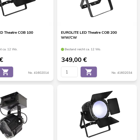
D Theatre COB 100
EUROLITE LED Theatre COB 200
WW/CW
ht ca. 12 Wo.
Bestand reicht ca. 12 Wo.
€
349,00
€
No. 41602014
No. 41602034