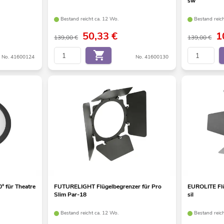
sw
Bestand reicht ca. 12 Wo.
Bestand reic
50,33
€
1
139,00 €
139,00 €
No. 41600124
No. 41600130
° für Theatre
FUTURELIGHT Flügelbegrenzer für Pro
EUROLITE Flü
Slim Par-18
sil
Bestand reicht ca. 12 Wo.
Bestand reic