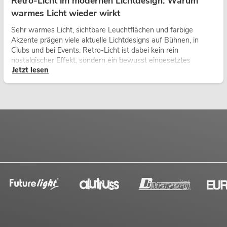
Retro-Licht im modernen Lichtdesign: Warum
warmes Licht wieder wirkt
Sehr warmes Licht, sichtbare Leuchtflächen und farbige
Akzente prägen viele aktuelle Lichtdesigns auf Bühnen, in
Clubs und bei Events. Retro-Licht ist dabei kein rein
nostalgischer Effekt, sondern ein bewusst eingesetztes
Jetzt lesen
Gestaltungsmittel: Es schafft Atmosphäre, gibt Szenen
Charakter und kann technische LED-Setups emotionaler
wirken lassen.