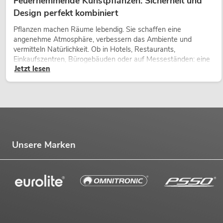
Feuerhemmende Kunstpflanzen: Sicherheit und
Design perfekt kombiniert
Pflanzen machen Räume lebendig. Sie schaffen eine
angenehme Atmosphäre, verbessern das Ambiente und
vermitteln Natürlichkeit. Ob in Hotels, Restaurants,
Einkaufszentren, Bürogebäuden oder auf Messeständen: eine
Jetzt lesen
hochwertige Begrünung gehört heute längst zum modernen
Raumkonzept.
Unsere Marken