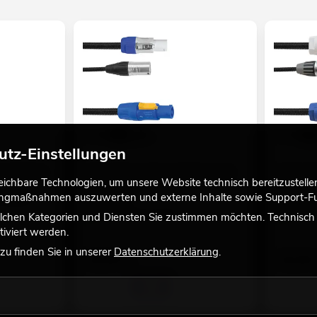
utz-Einstellungen
2 DMX IP T-
EUROLITE Kombikabel DMX P-Con/3
EUROLITE
chbare Technologien, um unsere Website technisch bereitzustellen,
Pin XLR 1,5m
Pin XLR 1
tingmaßnahmen auszuwerten und externe Inhalte sowie Support-Fun
r andere
No. 30227780
No. 302277
Bestand reicht ca. 12 Wo.
Bestand r
lchen Kategorien und Diensten Sie zustimmen möchten. Technisch e
iviert werden.
u finden Sie in unserer
Datenschutzerklärung
.
29,90
€
29,90