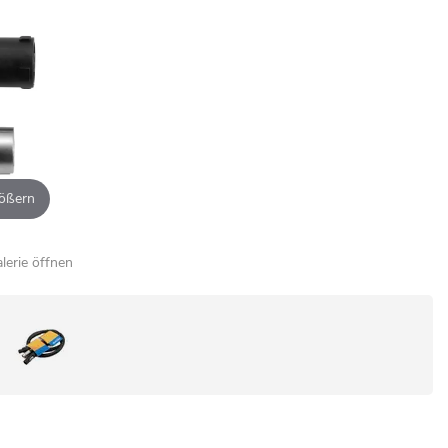
ößern
alerie öffnen