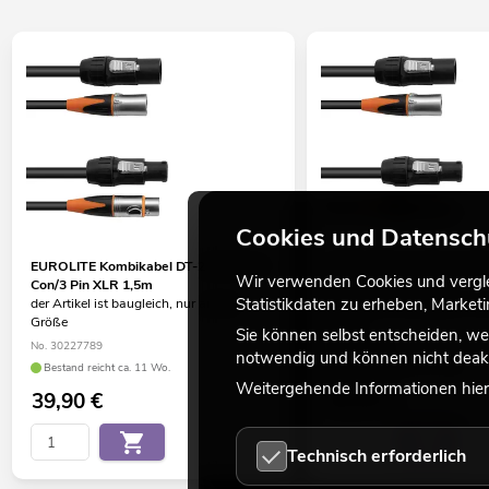
Cookies und Datensch
EUROLITE Kombikabel DT-2 DMX IP T-
EUROLITE Kombikabel DT-
Wir verwenden Cookies und verglei
Con/3 Pin XLR 1,5m
Con/3 Pin XLR 5m
Statistikdaten zu erheben, Marke
der Artikel ist baugleich, nur andere
der Artikel ist baugleich, nu
Größe
Größe
Sie können selbst entscheiden, we
No. 30227789
No. 30227793
notwendig und können nicht deakt
Bestand reicht ca. 11 Wo.
Bestand reicht ca. 10 Wo.
Weitergehende Informationen hierz
39,90
€
69,90
€
Technisch erforderlich