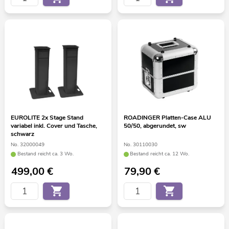
EUROLITE 2x Stage Stand
ROADINGER Platten-Case ALU
variabel inkl. Cover und Tasche,
50/50, abgerundet, sw
schwarz
No. 32000049
No. 30110030
Bestand reicht ca. 3 Wo.
Bestand reicht ca. 12 Wo.
499,00
€
79,90
€