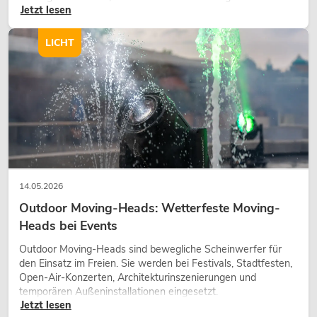
Jetzt lesen
Gestaltungsmittel: Es schafft Atmosphäre, gibt Szenen
Charakter und kann technische LED-Setups emotionaler
wirken lassen.
LICHT
14.05.2026
Outdoor Moving-Heads: Wetterfeste Moving-
Heads bei Events
Outdoor Moving-Heads sind bewegliche Scheinwerfer für
den Einsatz im Freien. Sie werden bei Festivals, Stadtfesten,
Open-Air-Konzerten, Architekturinszenierungen und
temporären Außeninstallationen eingesetzt.
Jetzt lesen