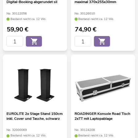
Digital-Booking abgerundet sil
maximal 370x255x30mm
No. 30122056
No. 30126010
Bestand reicht ca. 12 Wo.
Bestand reicht ca. 12 Wo.
59,90
€
74,90
€
EUROLITE 2x Stage Stand 150cm
ROADINGER Konsole Road Tisch
inkl. Cover und Tasche, schwarz
2xTT mit Laptopablage
No. 32000069
No. 30124208
Bestand reicht ca. 12 Wo.
Bestand reicht ca. 12 Wo.