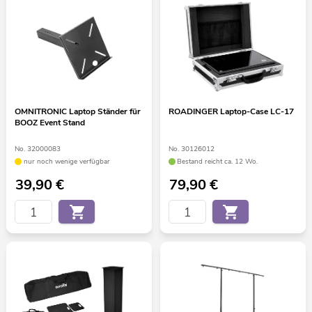
OMNITRONIC Laptop Ständer für
ROADINGER Laptop-Case LC-17
BOOZ Event Stand
No. 32000083
No. 30126012
nur noch wenige verfügbar
Bestand reicht ca. 12 Wo.
39,90
€
79,90
€