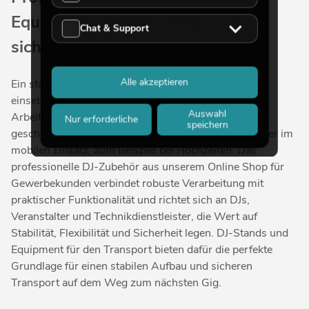
Equipment: Stabile Setups und
Chat & Support
sicherer Transport
Alle akzeptieren
Ein starkes DJ-Set beginnt lange bevor der erste Beat
einsetzt. Es entsteht dort, wo Equipment sicher steht,
Auswahl
Arbeitsabläufe fließen und jedes Gerät zuverlässig
Nur erforderliche
speichern
geschützt ist – ob im Club, auf der Stadtfestbühne oder im
mobilen Einsatz, zum Beispiel bei Hochzeiten. Das
professionelle DJ-Zubehör aus unserem Online Shop für
Gewerbekunden verbindet robuste Verarbeitung mit
praktischer Funktionalität und richtet sich an DJs,
Veranstalter und Technikdienstleister, die Wert auf
Stabilität, Flexibilität und Sicherheit legen. DJ-Stands und
Equipment für den Transport bieten dafür die perfekte
Grundlage für einen stabilen Aufbau und sicheren
Transport auf dem Weg zum nächsten Gig.