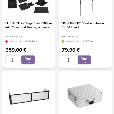
EUROLITE 2x Stage Stand 100cm
OMNITRONIC Überbaurahmen
inkl. Cover und Tasche, schwarz
für DJ Stand
No. 32000039
No. 32000090
Liefertermin nicht bekannt
Bestand reicht ca. 12 Wo.
359,00
€
79,90
€