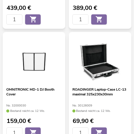
439,00
€
389,00
€
OMNITRONIC MD-1 DJ Booth
ROADINGER Laptop-Case LC-13
Cover
maximal 325x230x30mm
No. 32000030
No. 30126009
Bestand reicht ca. 12 Wo.
Bestand reicht ca. 12 Wo.
159,00
€
69,90
€