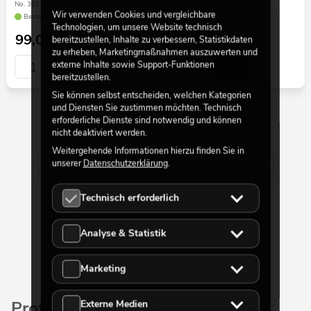
No. 30110038
No. 09009793
Wir verwenden Cookies und vergleichbare
Bestand reicht ca. 12 Wo.
Bestand reicht ca. 12 Wo.
Technologien, um unsere Website technisch
99,00
€
349,00
€
bereitzustellen, Inhalte zu verbessern, Statistikdaten
zu erheben, Marketingmaßnahmen auszuwerten und
externe Inhalte sowie Support-Funktionen
bereitzustellen.
Sie können selbst entscheiden, welchen Kategorien
und Diensten Sie zustimmen möchten. Technisch
erforderliche Dienste sind notwendig und können
30 von 73
nicht deaktiviert werden.
Weitergehende Informationen hierzu finden Sie in
unserer
Datenschutzerklärung
.
Mehr anzeigen
Technisch erforderlich
Analyse & Statistik
Marketing
Professionelles Zubehör für's DJ-
Externe Medien