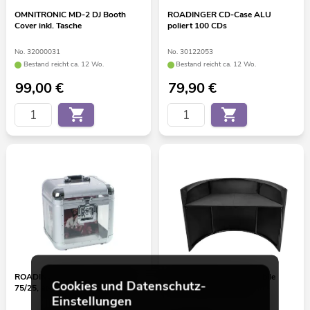
OMNITRONIC MD-2 DJ Booth
ROADINGER CD-Case ALU
Cover inkl. Tasche
poliert 100 CDs
No. 32000031
No. 30122053
Bestand reicht ca. 12 Wo.
Bestand reicht ca. 12 Wo.
99,00
€
79,90
€
ROADINGER Platten-Case ALU
OMNITRONIC Curved Mobile
Cookies und Datenschutz-
75/25, abgerundet, acryl
Event Stand B-STOCK
Einstellungen