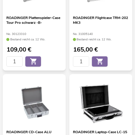
ROADINGER Plattenspieler-Case
ROADINGER Flightcase TRM-202
Tour Pro schwarz -B-
MK3
No. 30123310
No. 31005140
Bestand reicht ca. 12 Wo.
Bestand reicht ca. 12 Wo.
109,00
€
165,00
€
ROADINGER CD-Case ALU
ROADINGER Laptop-Case LC-15