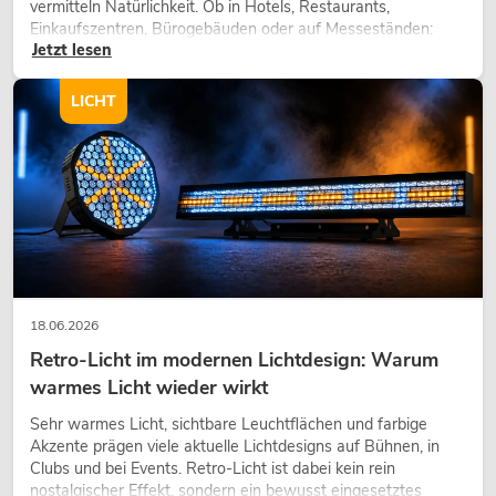
vermitteln Natürlichkeit. Ob in Hotels, Restaurants,
Einkaufszentren, Bürogebäuden oder auf Messeständen:
Jetzt lesen
eine hochwertige Begrünung gehört heute längst zum
modernen Raumkonzept.
LICHT
18.06.2026
Retro-Licht im modernen Lichtdesign: Warum
warmes Licht wieder wirkt
Sehr warmes Licht, sichtbare Leuchtflächen und farbige
Akzente prägen viele aktuelle Lichtdesigns auf Bühnen, in
Clubs und bei Events. Retro-Licht ist dabei kein rein
nostalgischer Effekt, sondern ein bewusst eingesetztes