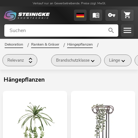
Verkauf nur an Gewerbetreibende. Preise zzgl. MwSt.
Dekoration
/
Ranken & Gräser
/
Hängepflanzen
/
Relevanz
Brandschutzklasse
Länge
Hängepflanzen