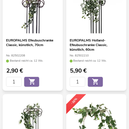
EUROPALMS Efeubuschranke
EUROPALMS Holland-
Classic, künstlich, 70cm
Efeubuschranke Classic,
künstlich, 60cm
No. 82502208
No. 82502210
Bestand reicht ca. 12 Wo.
Bestand reicht ca. 12 Wo.
2,90
€
5,90
€
-16%