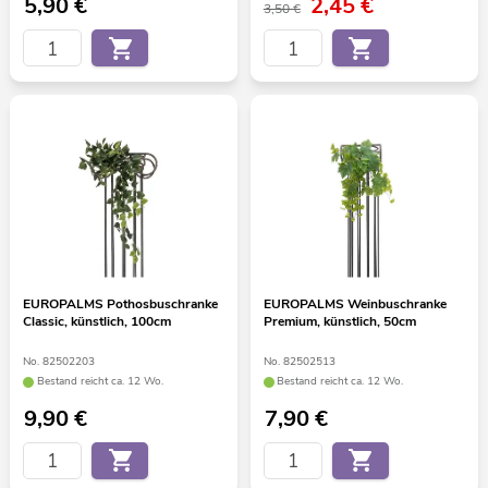
5,90
€
2,45
€
3,50 €
EUROPALMS Pothosbuschranke
EUROPALMS Weinbuschranke
Classic, künstlich, 100cm
Premium, künstlich, 50cm
No. 82502203
No. 82502513
Bestand reicht ca. 12 Wo.
Bestand reicht ca. 12 Wo.
9,90
€
7,90
€