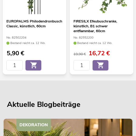
EUROPALMS Philodendronbusch
FIRESILX Efeubuschranke,
Classic, künstlich, 60cm
künstlich, B1 schwer
entflammbar, 60cm
No. 82502204
No. 82552200
Bestand reicht ca. 12 Wo.
Bestand reicht ca. 12 Wo.
5,90
€
16,72
€
19,90 €
Aktuelle Blogbeiträge
DEKORATION