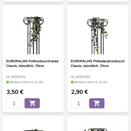
EUROPALMS Pothosbuschranke
EUROPALMS Philodendronbusch
Classic, künstlich, 70cm
Classic, künstlich, 70cm
No. 82502201
No. 82502205
Bestand reicht ca. 12 Wo.
Bestand reicht ca. 12 Wo.
3,50
€
2,90
€