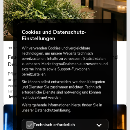
Cookies und Datenschutz-
Einstellungen
Wir verwenden Cookies und vergleichbare
30.07.2026
Technologien, um unsere Website technisch
Feuerhemmende Kunstpflanzen: Sicherheit und
bereitzustellen, Inhalte zu verbessern, Statistikdaten
Design perfekt kombiniert
zu erheben, Marketingmaßnahmen auszuwerten und
externe Inhalte sowie Support-Funktionen
Pflanzen machen Räume lebendig. Sie schaffen eine
bereitzustellen.
angenehme Atmosphäre, verbessern das Ambiente und
Sie können selbst entscheiden, welchen Kategorien
vermitteln Natürlichkeit. Ob in Hotels, Restaurants,
und Diensten Sie zustimmen möchten. Technisch
Einkaufszentren, Bürogebäuden oder auf Messeständen:
erforderliche Dienste sind notwendig und können
Jetzt lesen
eine hochwertige Begrünung gehört heute längst zum
nicht deaktiviert werden.
modernen Raumkonzept.
Weitergehende Informationen hierzu finden Sie in
LICHT
unserer
Datenschutzerklärung
.
Technisch erforderlich