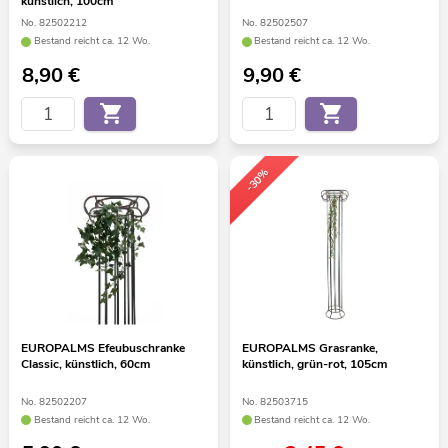
künstlich, 100cm
No. 82502212
No. 82502507
Bestand reicht ca. 12 Wo.
Bestand reicht ca. 12 Wo.
8,90
€
9,90
€
-30%
EUROPALMS Efeubuschranke
EUROPALMS Grasranke,
Classic, künstlich, 60cm
künstlich, grün-rot, 105cm
No. 82502207
No. 82503715
Bestand reicht ca. 12 Wo.
Bestand reicht ca. 12 Wo.