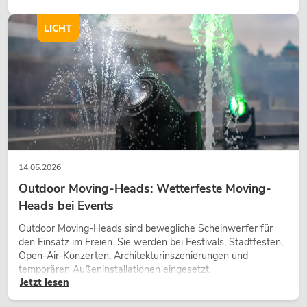
Charakter und kann technische LED-Setups emotionaler
wirken lassen.
LICHT
14.05.2026
Outdoor Moving-Heads: Wetterfeste Moving-
Heads bei Events
Outdoor Moving-Heads sind bewegliche Scheinwerfer für
den Einsatz im Freien. Sie werden bei Festivals, Stadtfesten,
Open-Air-Konzerten, Architekturinszenierungen und
temporären Außeninstallationen eingesetzt.
Jetzt lesen