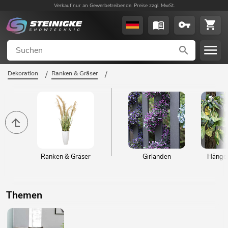
Verkauf nur an Gewerbetreibende. Preise zzgl. MwSt.
Dekoration
/
Ranken & Gräser
/
Ranken & Gräser
Girlanden
Hängep
Themen