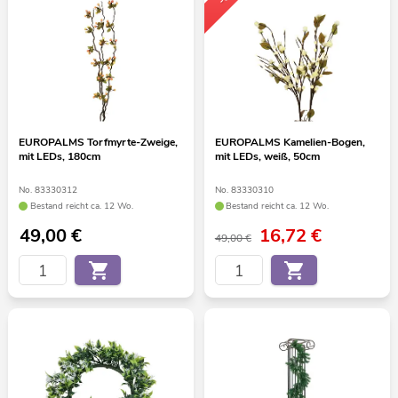
EUROPALMS Torfmyrte-Zweige,
EUROPALMS Kamelien-Bogen,
mit LEDs, 180cm
mit LEDs, weiß, 50cm
No. 83330312
No. 83330310
Bestand reicht ca. 12 Wo.
Bestand reicht ca. 12 Wo.
49,00
€
16,72
€
49,00 €