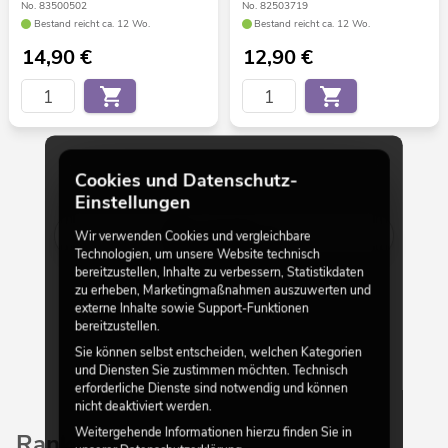
No. 83500502
No. 82503719
Bestand reicht ca. 12 Wo.
Bestand reicht ca. 12 Wo.
14,90
€
12,90
€
Cookies und Datenschutz-
30 von 92
Einstellungen
Mehr anzeigen
Wir verwenden Cookies und vergleichbare
Technologien, um unsere Website technisch
bereitzustellen, Inhalte zu verbessern, Statistikdaten
zu erheben, Marketingmaßnahmen auszuwerten und
externe Inhalte sowie Support-Funktionen
bereitzustellen.
Sie können selbst entscheiden, welchen Kategorien
und Diensten Sie zustimmen möchten. Technisch
erforderliche Dienste sind notwendig und können
nicht deaktiviert werden.
Weitergehende Informationen hierzu finden Sie in
Ranken und Gräser