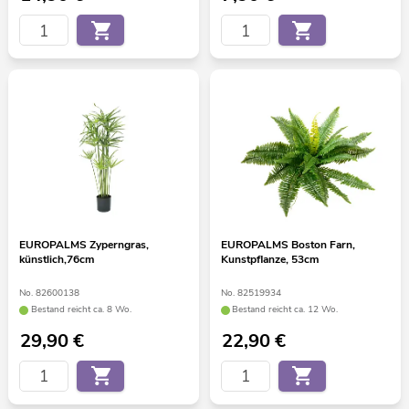
EUROPALMS Zyperngras,
EUROPALMS Boston Farn,
künstlich,76cm
Kunstpflanze, 53cm
No. 82600138
No. 82519934
Bestand reicht ca. 8 Wo.
Bestand reicht ca. 12 Wo.
29,90
€
22,90
€