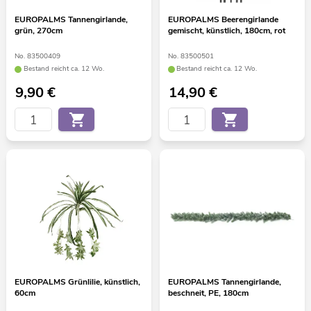
EUROPALMS Tannengirlande,
EUROPALMS Beerengirlande
grün, 270cm
gemischt, künstlich, 180cm, rot
No. 83500409
No. 83500501
Bestand reicht ca. 12 Wo.
Bestand reicht ca. 12 Wo.
9,90
€
14,90
€
EUROPALMS Grünlilie, künstlich,
EUROPALMS Tannengirlande,
60cm
beschneit, PE, 180cm