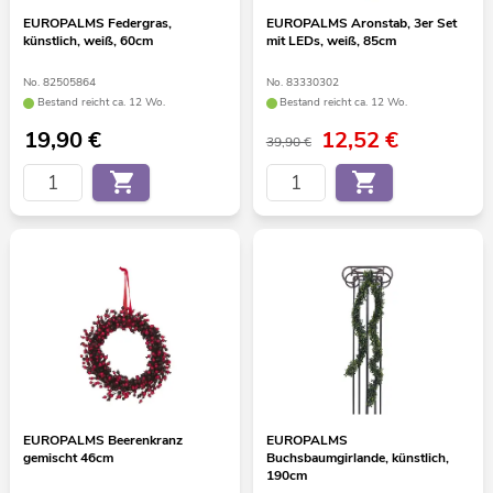
EUROPALMS Federgras,
EUROPALMS Aronstab, 3er Set
künstlich, weiß, 60cm
mit LEDs, weiß, 85cm
No. 82505864
No. 83330302
Bestand reicht ca. 12 Wo.
Bestand reicht ca. 12 Wo.
19,90
€
12,52
€
39,90 €
EUROPALMS Beerenkranz
EUROPALMS
gemischt 46cm
Buchsbaumgirlande, künstlich,
190cm