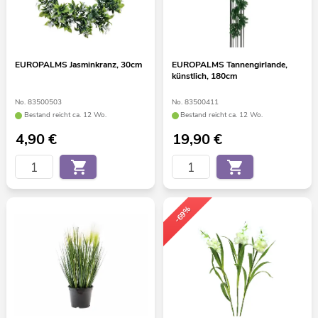
EUROPALMS Jasminkranz, 30cm
EUROPALMS Tannengirlande,
künstlich, 180cm
No. 83500503
No. 83500411
Bestand reicht ca. 12 Wo.
Bestand reicht ca. 12 Wo.
4,90
€
19,90
€
-69%