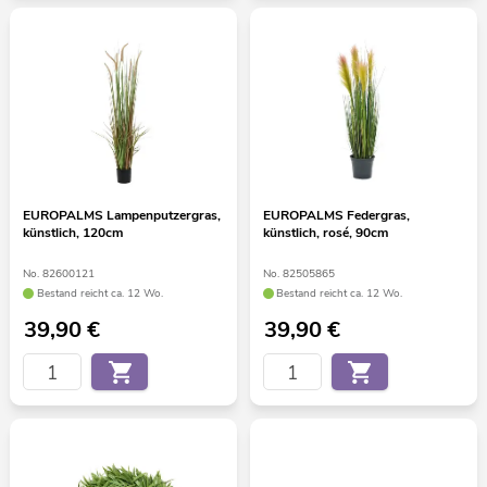
EUROPALMS Lampenputzergras,
EUROPALMS Federgras,
künstlich, 120cm
künstlich, rosé, 90cm
No. 82600121
No. 82505865
Bestand reicht ca. 12 Wo.
Bestand reicht ca. 12 Wo.
39,90
€
39,90
€