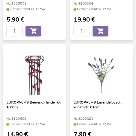
No. 82505721
No. 83500403
Bestand reicht ca. 12 Wo.
Bestand reicht ca. 12 Wo.
5,90
€
19,90
€
EUROPALMS Beerengirlande rot
EUROPALMS Lavendelbusch,
180cm
künstlich, 61cm
No. 83500500
No. 82600231
Bestand reicht ca. 12 Wo.
Bestand reicht ca. 12 Wo.
14,90
€
7,90
€