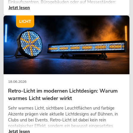
Einkaufszentren, Bürogebäuden oder auf Messeständen:
Jetzt lesen
eine hochwertige Begrünung gehört heute längst zum
modernen Raumkonzept.
LICHT
18.06.2026
Retro-Licht im modernen Lichtdesign: Warum
warmes Licht wieder wirkt
Sehr warmes Licht, sichtbare Leuchtflächen und farbige
Akzente prägen viele aktuelle Lichtdesigns auf Bühnen, in
Clubs und bei Events. Retro-Licht ist dabei kein rein
nostalgischer Effekt, sondern ein bewusst eingesetztes
Jetzt lesen
Gestaltungsmittel: Es schafft Atmosphäre, gibt Szenen