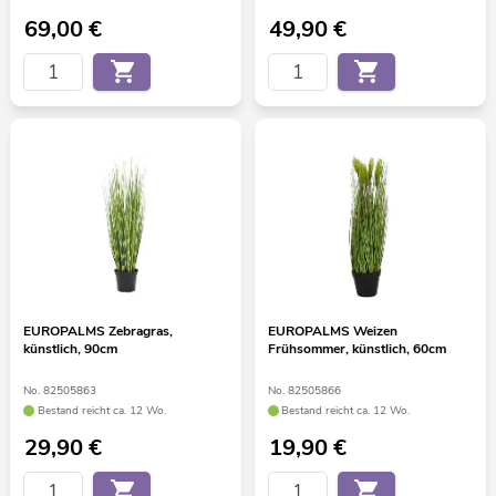
69,00
€
49,90
€
EUROPALMS Zebragras,
EUROPALMS Weizen
künstlich, 90cm
Frühsommer, künstlich, 60cm
No. 82505863
No. 82505866
Bestand reicht ca. 12 Wo.
Bestand reicht ca. 12 Wo.
29,90
€
19,90
€