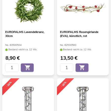
EUROPALMS Lavendelkranz,
EUROPALMS Rosengirlande
30cm
(EVA), künstlich, rot
No. 83500504
No. 82530583
Bestand reicht ca. 12 Wo.
Bestand reicht ca. 12 Wo.
8,90
€
13,50
€
-16%
-16%