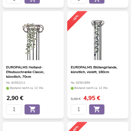
-16%
EUROPALMS Holland-
EUROPALMS Blütengirlande,
Efeubuschranke Classic,
künstlich, violett, 180cm
künstlich, 70cm
No. 82502211
No. 82501859
Bestand reicht ca. 12 Wo.
Bestand reicht ca. 12 Wo.
2,90
€
4,95
€
5,90 €
-66%