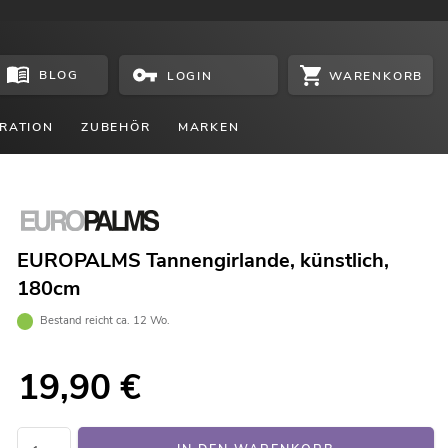
BLOG
WARENKORB
LOGIN
RATION
ZUBEHÖR
MARKEN
EUROPALMS Tannengirlande, künstlich,
180cm
Bestand reicht ca. 12 Wo.
19,90
€