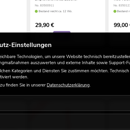
No. 83500911
No. 835012
Bestand reicht ca. 12 Wo.
Bestand r
29,90
€
99,00
utz-Einstellungen
chbare Technologien, um unsere Website technisch bereitzustellen,
tingmaßnahmen auszuwerten und externe Inhalte sowie Support-Fun
lchen Kategorien und Diensten Sie zustimmen möchten. Technisch e
iviert werden.
u finden Sie in unserer
Datenschutzerklärung
.
-66%