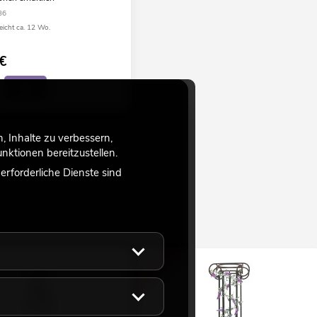
36
eicht ca. 12 Wo.
€
 Inhalte zu verbessern,
ktionen bereitzustellen.
rforderliche Dienste sind
-16%