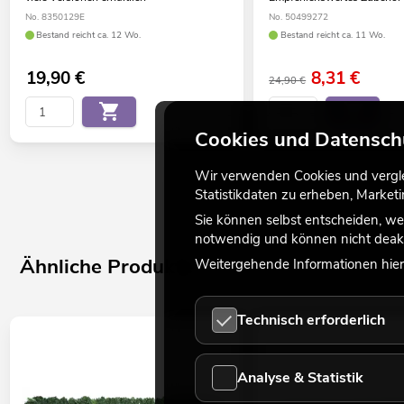
No. 8350129E
No. 50499272
Bestand reicht ca. 12 Wo.
Bestand reicht ca. 11 Wo.
19,90
€
8,31
€
24,90 €
Cookies und Datensch
Wir verwenden Cookies und verglei
Statistikdaten zu erheben, Marke
Sie können selbst entscheiden, we
notwendig und können nicht deakt
Ähnliche Produkte
Weitergehende Informationen hierz
Technisch erforderlich
Analyse & Statistik