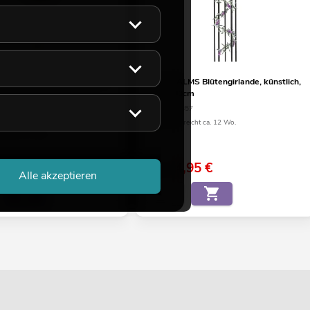
S Tannenzweig, PE, 65cm
EUROPALMS Blütengirlande, künstlich,
te Alternative, unbedingt
pink, 180cm
!
No. 82501857
20
Bestand reicht ca. 12 Wo.
eicht ca. 12 Wo.
4,95
€
5,90 €
Alle akzeptieren