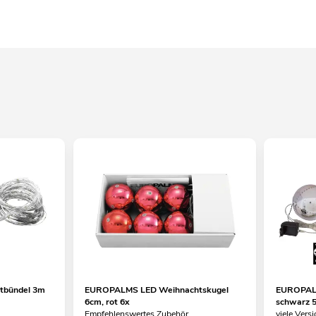
tbündel 3m
EUROPALMS LED Weihnachtskugel
EUROPALM
6cm, rot 6x
schwarz 
Empfehlenswertes Zubehör
viele Versi