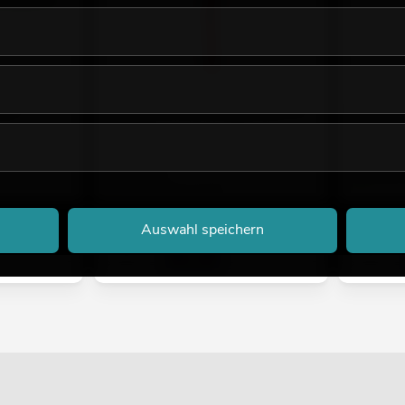
de,
EUROPALMS Edeltannengirlande, rot,
EUROPALM
270cm
interessan
n, Längen,
Artikel in diversen Varianten, Längen,
anschauen
Größen
No. 835004
No. 83500415
Bestand r
Bestand reicht ca. 12 Wo.
5,79
€
4,90
€
16,90 €
Auswahl speichern