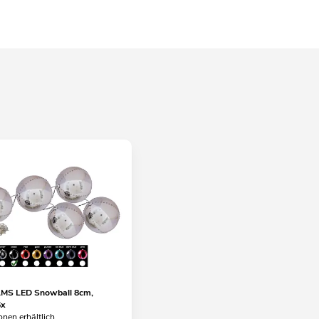
S LED Snowball 8cm,
5x
onen erhältlich