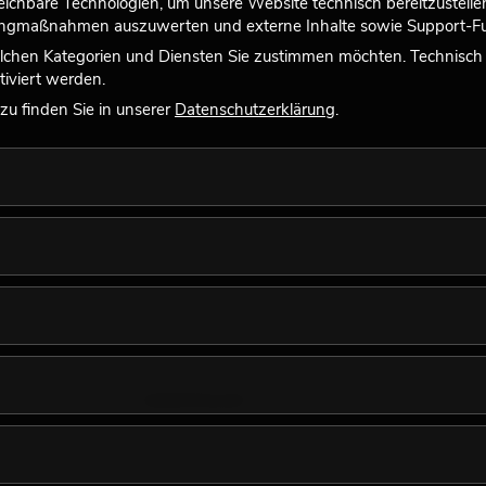
, wo sie im Mittelalter als wichtige Kulturpflanze diente. Ihr A
chbare Technologien, um unsere Website technisch bereitzustellen,
 Verbindungen wurde die Hanfpflanze in einigen Ländern als Rau
tingmaßnahmen auszuwerten und externe Inhalte sowie Support-Fun
lle Zwecke angebaut wurde.
lchen Kategorien und Diensten Sie zustimmen möchten. Technisch e
iviert werden.
le Länder Gesetzte erlassen haben die den Anbau von Hanfpflanze
u finden Sie in unserer
Datenschutzerklärung
.
reichen ihren Einsatz:
u schaffen
d Seile
n Hanfpflanzen von
EUROPALMS
hervorragend als unverwüstlic
sende Dekoration für Ihr Ladenlokal, Ihre Apotheke oder Ihre A