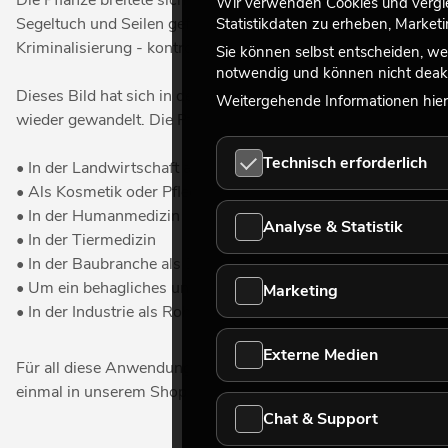
Die Pflanze breitete sich im Laufe der Zeit auch in Europa aus
Wir verwenden Cookies und verglei
Segeltuch und Seilen gefördert. Aufgrund ihrer psychoaktiven
Statistikdaten zu erheben, Marke
Kriminalisierung - kontrovers, da sie weiterhin für industrie
Sie können selbst entscheiden, we
notwendig und können nicht deakt
Dieses Bild hat sich in den letzten Jahrzehnten, in denen vie
Weitergehende Informationen hierz
wieder gewandelt. Die Pflanzen finden heute in vielfältigen Be
Technisch erforderlich
• In der Landwirtschaft als Dünger oder Viehfutter
• Als Kosmetik oder Pflegeprodukte
• In der Humanmedizin
Analyse & Statistik
• In der Tiermedizin
• In der Baubranche als Dämmstoffe
• Um ein behagliches und gesundes Raumklima in Häusern z
Marketing
• In der Industrie als Rohstofflieferant für Papier, Textilien un
Externe Medien
Für all diese Anwendungszwecke bieten sich die künstliche
einmal in unserem Shop um: Hier finden Sie bestimmt die pas
Chat & Support