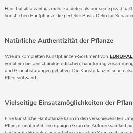
Hanf hat also weitaus mehr zu bieten als nur seine psychoakt
künstlichen Hanfpflanze die perfekte Basis-Deko für Schaufe
Natürliche Authentizität der Pflanze
Wie im kompletten Kunstpflanzen-Sortiment von
EUROPAL
vor allem bei den charakteristischen, handförmig zusammenge
und Grünabstufungen gehalten. Die Kunstpflanzen sehen also
Pflegeaufwand.
Vielseitige Einsatzmöglichkeiten der Pfla
Eine künstliche Hanfpflanze kann in den verschiedensten Um
Pflanze zieht mit ihrem üppigen Grün die Aufmerksamkeit auf
bestimmte Produkte hervorheben, gezielt in Szene setzen od