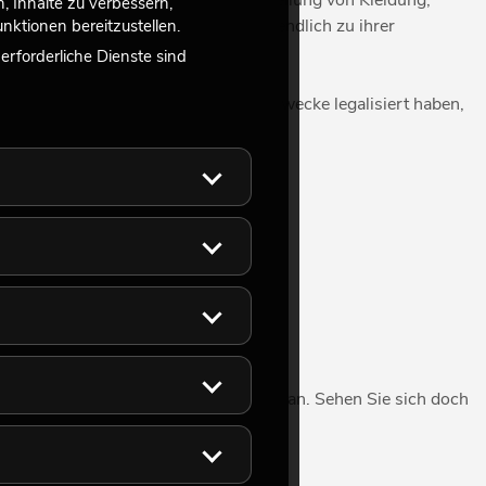
nbau wurde hauptsächlich für die Herstellung von Kleidung,
 Inhalte zu verbessern,
schmittel verboten und führte letztendlich zu ihrer
ktionen bereitzustellen.
rforderliche Dienste sind
n für industrielle und medizinische Zwecke legalisiert haben,
he (und unverfängliche) Werbeträger an. Sehen Sie sich doch
uslage.