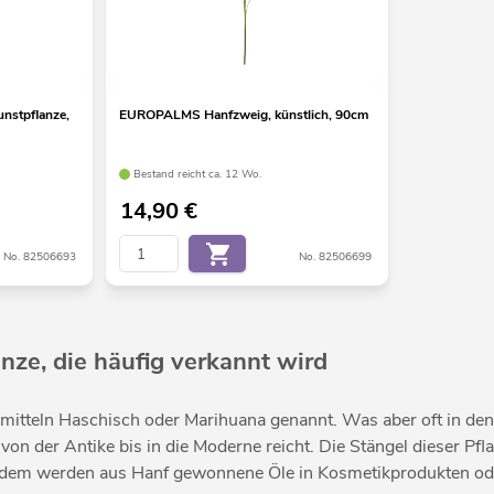
nstpflanze,
EUROPALMS Hanfzweig, künstlich, 90cm
Bestand reicht ca. 12 Wo.
14,90
€
No. 82506693
No. 82506699
anze, die häufig verkannt wird
itteln Haschisch oder Marihuana genannt. Was aber oft in den H
von der Antike bis in die Moderne reicht. Die Stängel dieser Pfl
 Zudem werden aus Hanf gewonnene Öle in Kosmetikprodukten ode