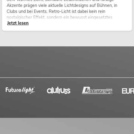
Akzente prägen viele aktuelle Lichtdesigns auf Bühnen, in
Clubs und bei Events. Retro-Licht ist dabei kein rein
nostalgischer Effekt, sondern ein bewusst eingesetztes
Jetzt lesen
Gestaltungsmittel: Es schafft Atmosphäre, gibt Szenen
Charakter und kann technische LED-Setups emotionaler
wirken lassen.