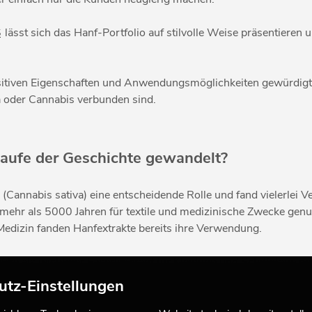
S
lässt sich das Hanf-Portfolio auf stilvolle Weise präsentieren u
positiven Eigenschaften und Anwendungsmöglichkeiten gewürdigt 
a oder Cannabis verbunden sind.
Laufe der Geschichte gewandelt?
ze (Cannabis sativa) eine entscheidende Rolle und fand vielerlei
ehr als 5000 Jahren für textile und medizinische Zwecke genu
n Medizin fanden Hanfextrakte bereits ihre Verwendung.
ke als wichtiger Faserlieferant für Kleidung und Schiffstaue ge
igen Kulturen als rituelles und spirituellen Werkzeug genutzt 
utz-Einstellungen