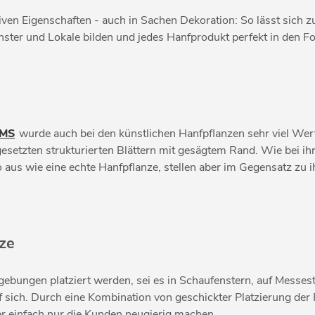
iven Eigenschaften - auch in Sachen Dekoration: So lässt sich 
nster und Lokale bilden und jedes Hanfprodukt perfekt in den F
MS
wurde auch bei den künstlichen Hanfpflanzen sehr viel Wert 
setzten strukturierten Blättern mit gesägtem Rand. Wie bei ihr
 aus wie eine echte Hanfpflanze, stellen aber im Gegensatz zu
nze
gebungen platziert werden, sei es in Schaufenstern, auf Mess
 sich. Durch eine Kombination von geschickter Platzierung der
er einfach nur die Kunden neugierig machen.