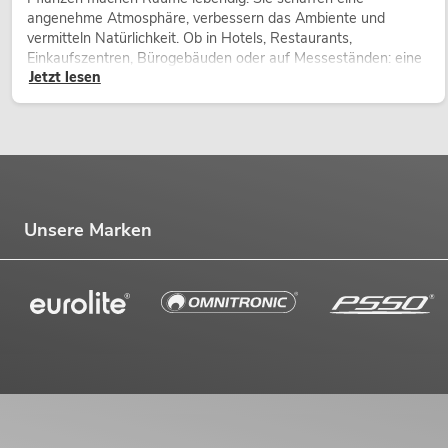
angenehme Atmosphäre, verbessern das Ambiente und
vermitteln Natürlichkeit. Ob in Hotels, Restaurants,
Einkaufszentren, Bürogebäuden oder auf Messeständen: eine
Jetzt lesen
hochwertige Begrünung gehört heute längst zum modernen
Raumkonzept.
Unsere Marken