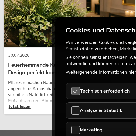
Cookies und Datensch
Wir verwenden Cookies und verglei
Statistikdaten zu erheben, Marke
30.07.2026
Sie können selbst entscheiden, we
notwendig und können nicht deakt
Feuerhemmende Kunstpflanzen: Sicherheit und
Design perfekt kombiniert
Weitergehende Informationen hierz
Pflanzen machen Räume lebendig. Sie schaffen eine
angenehme Atmosphäre, verbessern das Ambiente und
Technisch erforderlich
vermitteln Natürlichkeit. Ob in Hotels, Restaurants,
Einkaufszentren, Bürogebäuden oder auf Messeständen: eine
Jetzt lesen
hochwertige Begrünung gehört heute längst zum modernen
Analyse & Statistik
Raumkonzept.
Marketing