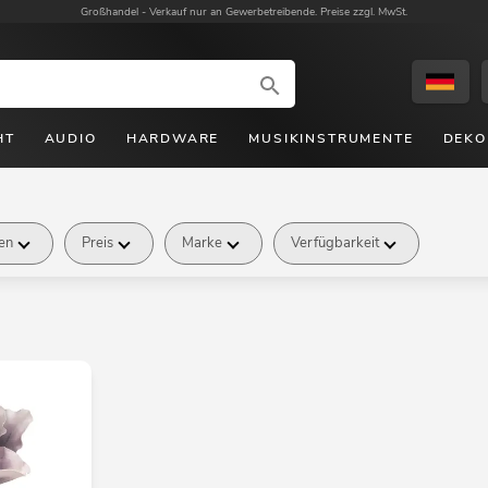
Großhandel -
Verkauf nur an Gewerbetreibende. Preise zzgl. MwSt.
HT
AUDIO
HARDWARE
MUSIKINSTRUMENTE
DEKO
ten
Preis
Marke
Verfügbarkeit