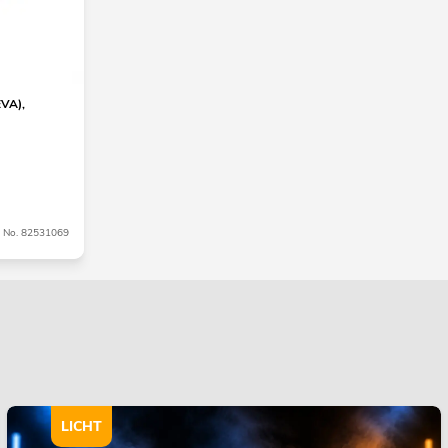
VA),
No. 82531069
LICHT