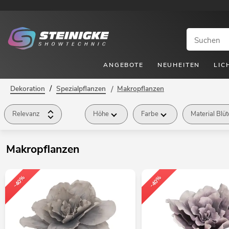
ANGEBOTE
NEUHEITEN
LIC
/
Dekoration
Spezialpflanzen
/
Makropflanzen
Relevanz
Höhe
Farbe
Material Blü
Makropflanzen
-40%
-40%