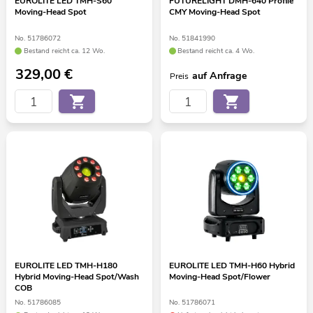
EUROLITE LED TMH-S60
FUTURELIGHT DMH-640 Profile
Moving-Head Spot
CMY Moving-Head Spot
No. 51786072
No. 51841990
Bestand reicht ca. 12 Wo.
Bestand reicht ca. 4 Wo.
329,00
€
auf Anfrage
Preis
EUROLITE LED TMH-H180
EUROLITE LED TMH-H60 Hybrid
Hybrid Moving-Head Spot/Wash
Moving-Head Spot/Flower
COB
No. 51786085
No. 51786071