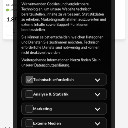
Wir verwenden Cookies und vergleichbare
No. 20001023
No. 20000928
Technologien, um unsere Website technisch
Bestand reicht ca. 12 Wo.
Bestand reicht ca. 12 Wo.
bereitzustellen, Inhalte zu verbessern, Statistikdaten
1.859,00
€
1.329,00
€
zu erheben, Marketingmaßnahmen auszuwerten und
externe Inhalte sowie Support-Funktionen
bereitzustellen.
Sie können selbst entscheiden, welchen Kategorien
und Diensten Sie zustimmen möchten. Technisch
erforderliche Dienste sind notwendig und können
nicht deaktiviert werden.
30 von 40
Weitergehende Informationen hierzu finden Sie in
unserer
Datenschutzerklärung
.
Mehr anzeigen
Technisch erforderlich
Analyse & Statistik
Marketing
Externe Medien