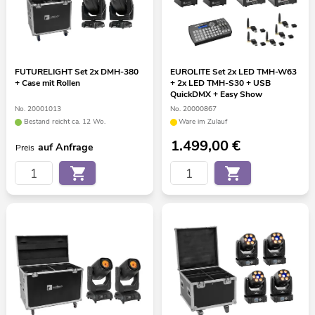
FUTURELIGHT Set 2x DMH-380
EUROLITE Set 2x LED TMH-W63
+ Case mit Rollen
+ 2x LED TMH-S30 + USB
QuickDMX + Easy Show
No. 20001013
No. 20000867
Bestand reicht ca. 12 Wo.
Ware im Zulauf
1.499,00
€
auf Anfrage
Preis