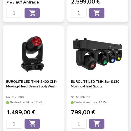
2.599,00
€
auf Anfrage
Preis
EUROLITE LED TMH-S400 CMY
EUROLITE LED TMH Bar S120
Moving-Head Beam/Spot/Wash
Moving-Head Spots
No. 51786089
No. 51786055
Bestand reicht ca. 12 Wo.
Bestand reicht ca. 12 Wo.
1.499,00
€
799,00
€