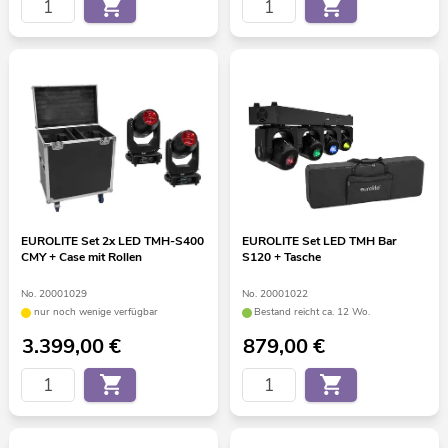
EUROLITE Set 2x LED TMH-S400
EUROLITE Set LED TMH Bar
CMY + Case mit Rollen
S120 + Tasche
No. 20001029
No. 20001022
nur noch wenige verfügbar
Bestand reicht ca. 12 Wo.
3.399,00
€
879,00
€