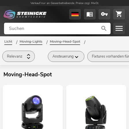
Verkauf nur an Gewerbetreibende. Preise zzgl. MwSt.
Licht
/
Moving-Lights
/
Moving-Head-Spot
/
Relevanz
Ansteuerung
Fixtures vorhanden fü
Moving-Head-Spot