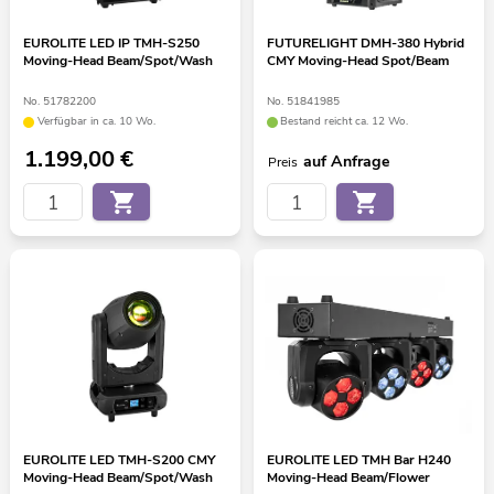
EUROLITE LED IP TMH-S250
FUTURELIGHT DMH-380 Hybrid
Moving-Head Beam/Spot/Wash
CMY Moving-Head Spot/Beam
No. 51782200
No. 51841985
Verfügbar in ca. 10 Wo.
Bestand reicht ca. 12 Wo.
1.199,00
€
auf Anfrage
Preis
EUROLITE LED TMH-S200 CMY
EUROLITE LED TMH Bar H240
Moving-Head Beam/Spot/Wash
Moving-Head Beam/Flower