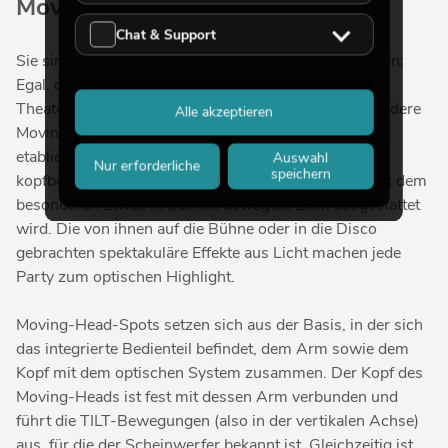
Moving-Head-Spots
Chat & Support
Sie sind aus der Lichttechnik nicht mehr wegzudenken:
Egal, ob es sich um TV-Produktionen, Konzerte oder
Theaterbühnen handelt, Moving-Heads und insbesondere
Alle akzeptieren
Moving-Head-Spots gehören seit Jahren einfach zum
etablierten Licht-Equipment. Schließlich sorgen die
Auswahl
Nur erforderliche
speichern
kopfbewegten Scheinwerfer dafür, dass ein Event mit dem
besonderen Etwas in Sachen bewegtes Licht ausgestattet
wird. Die von ihnen auf die Bühne oder in die Disco
gebrachten spektakuläre Effekte aus Licht machen jede
Party zum optischen Highlight.
Moving-Head-Spots setzen sich aus der Basis, in der sich
das integrierte Bedienteil befindet, dem Arm sowie dem
Kopf mit dem optischen System zusammen. Der Kopf des
Moving-Heads ist fest mit dessen Arm verbunden und
führt die TILT-Bewegungen (also in der vertikalen Achse)
aus, für die der Scheinwerfer bekannt ist. Gleichzeitig ist