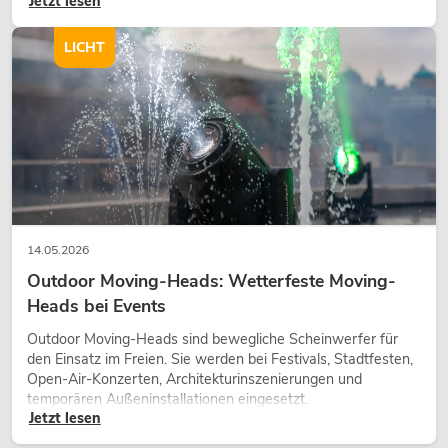
Jetzt lesen
Gestaltungsmittel: Es schafft Atmosphäre, gibt Szenen
Charakter und kann technische LED-Setups emotionaler
wirken lassen.
LICHT
14.05.2026
Outdoor Moving-Heads: Wetterfeste Moving-
Heads bei Events
Outdoor Moving-Heads sind bewegliche Scheinwerfer für
den Einsatz im Freien. Sie werden bei Festivals, Stadtfesten,
Open-Air-Konzerten, Architekturinszenierungen und
temporären Außeninstallationen eingesetzt.
Jetzt lesen