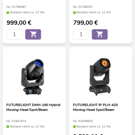
No. 51786087
No. 51786057
Bestand reicht ca. 12 Wo.
Bestand reicht ca. 12 Wo.
999,00
€
799,00
€
FUTURELIGHT DMH-190 Hybrid
FUTURELIGHT IP PLH-420
Moving-Head Spot/Beam
Moving-Head Spot/Beam
No. 51841974
No. 51838800
Bestand reicht ca. 12 Wo.
Bestand reicht ca. 12 Wo.