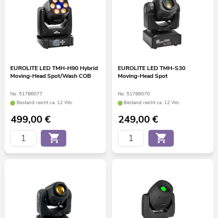
EUROLITE LED TMH-H90 Hybrid
EUROLITE LED TMH-S30
Moving-Head Spot/Wash COB
Moving-Head Spot
No. 51786077
No. 51786070
Bestand reicht ca. 12 Wo.
Bestand reicht ca. 12 Wo.
499,00
€
249,00
€