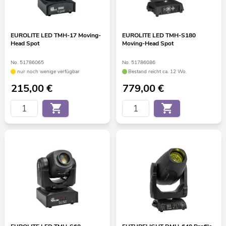
EUROLITE LED TMH-17 Moving-
EUROLITE LED TMH-S180
Head Spot
Moving-Head Spot
No. 51786065
No. 51786086
nur noch wenige verfügbar
Bestand reicht ca. 12 Wo.
215,00
€
779,00
€