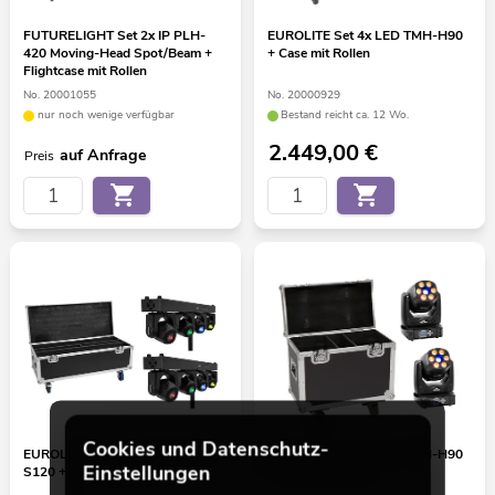
FUTURELIGHT Set 2x IP PLH-
EUROLITE Set 4x LED TMH-H90
420 Moving-Head Spot/Beam +
+ Case mit Rollen
Flightcase mit Rollen
No. 20001055
No. 20000929
nur noch wenige verfügbar
Bestand reicht ca. 12 Wo.
2.449,00
€
auf Anfrage
Preis
Cookies und Datenschutz-
EUROLITE Set 2x LED TMH Bar
EUROLITE Set 2x LED TMH-H90
Einstellungen
S120 + Case mit Rollen
+ Case mit Rollen