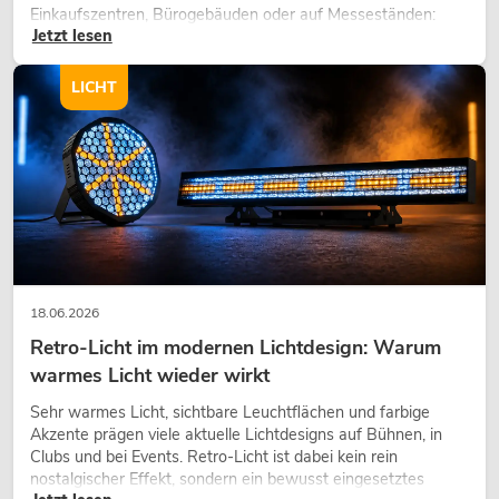
Einkaufszentren, Bürogebäuden oder auf Messeständen:
Jetzt lesen
eine hochwertige Begrünung gehört heute längst zum
modernen Raumkonzept.
LICHT
18.06.2026
Retro-Licht im modernen Lichtdesign: Warum
warmes Licht wieder wirkt
Sehr warmes Licht, sichtbare Leuchtflächen und farbige
Akzente prägen viele aktuelle Lichtdesigns auf Bühnen, in
Clubs und bei Events. Retro-Licht ist dabei kein rein
nostalgischer Effekt, sondern ein bewusst eingesetztes