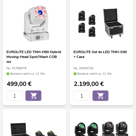
EUROLITE LED TMH-H90 Hybrid
EUROLITE Set 4x LED TMH-S90
Moving-Head Spot/Wash COB
+ Case
ws
No. 51786078
No. 20000742
Bestand reicht ca. 12 Wo.
Bestand reicht ca. 12 Wo.
499,00
€
2.199,00
€