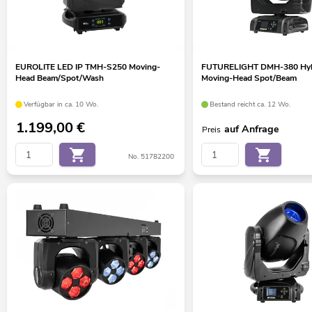
EUROLITE LED IP TMH-S250 Moving-
FUTURELIGHT DMH-380 Hyb
Head Beam/Spot/Wash
Moving-Head Spot/Beam
Verfügbar in ca. 10 Wo.
Bestand reicht ca. 12 Wo.
1.199,00
€
auf Anfrage
Preis
No. 51782200