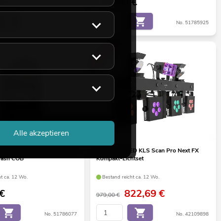
00
€
579,00
€
No. 51785940
No. 51785925
-16%
Alle akzeptieren
D TMH-H90 Hybrid Moving-
EUROLITE LED KLS Scan Pro Next FX
Wash COB
Kompakt-Lichtset
ht ca. 12 Wo.
Bestand reicht ca. 12 Wo.
€
822,69
€
979,00 €
No. 51786077
No. 42109898