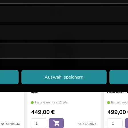
599,00
€
1.199,
No. 51786059
No. 51785923
Auswahl speichern
0
EUROLITE LED TMH-S90 Moving-Head
EUROLITE LE
Spot
Head Spot/
Bestand reicht ca. 12 Wo.
Bestand reic
449,00
€
499,00
No. 51785944
No. 51786075