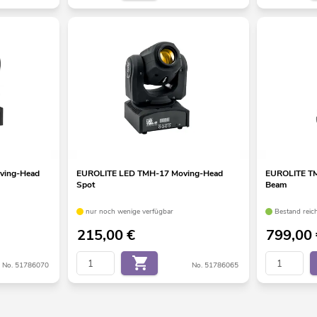
ving-Head
EUROLITE LED TMH-17 Moving-Head
EUROLITE T
Spot
Beam
nur noch wenige verfügbar
Bestand reic
215,00
€
799,00
No. 51786070
No. 51786065