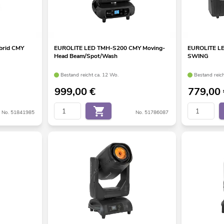
rid CMY
EUROLITE LED TMH-S200 CMY Moving-
EUROLITE LE
Head Beam/Spot/Wash
SWING
Bestand reicht ca. 12 Wo.
Bestand reic
999,00
€
779,00
No. 51841985
No. 51786087