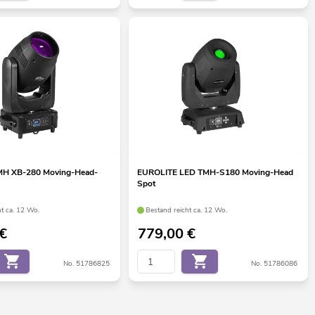
MH XB-280 Moving-Head-
EUROLITE LED TMH-S180 Moving-Head
Spot
ht ca. 12 Wo.
Bestand reicht ca. 12 Wo.
€
779,00
€
No. 51786825
No. 51786086