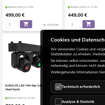
Bestand reicht ca. 8 Wo.
Bestand reicht ca. 12 Wo.
499,00
€
449,00
€
No. 51930384
Cookies und Datensch
Wir verwenden Cookies und verglei
Statistikdaten zu erheben, Marke
Sie können selbst entscheiden, we
notwendig und können nicht deakt
Weitergehende Informationen hierz
EUROLITE LED TMH Bar S120 Moving-
EUROLITE LED TMH Bar B24
Technisch erforderlich
Head Spots
Head Beam
Bestand reicht ca. 12 Wo.
Bestand reicht ca. 12 Wo.
Analyse & Statistik