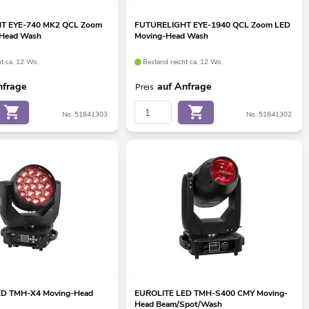
T EYE-740 MK2 QCL Zoom
FUTURELIGHT EYE-1940 QCL Zoom LED
-Head Wash
Moving-Head Wash
ht ca. 12 Wo.
Bestand reicht ca. 12 Wo.
nfrage
auf Anfrage
Preis
No. 51841303
No. 51841302
ED TMH-X4 Moving-Head
EUROLITE LED TMH-S400 CMY Moving-
Head Beam/Spot/Wash