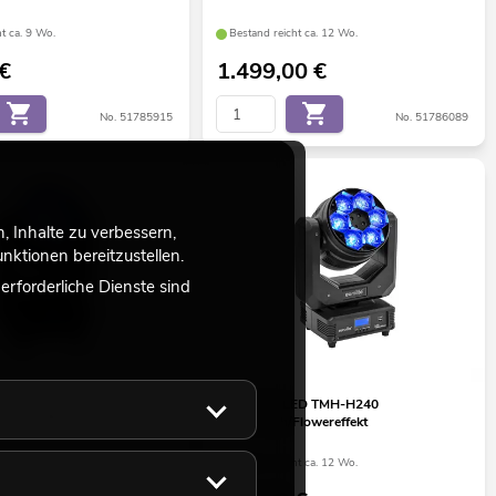
t ca. 9 Wo.
Bestand reicht ca. 12 Wo.
€
1.499,00
€
No. 51785915
No. 51786089
 Inhalte zu verbessern,
ktionen bereitzustellen.
rforderliche Dienste sind
ED IP TMH-H420
EUROLITE LED TMH-H240
lowereffekt
Beam/Wash/Flowereffekt
ht ca. 12 Wo.
Bestand reicht ca. 12 Wo.