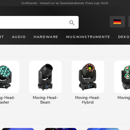
Großhandel -
Verkauf nur an Gewerbetreibende. Preise zzgl. MwSt.
HT
AUDIO
HARDWARE
MUSIKINSTRUMENTE
DEKO
ng-Head-
Moving-Head-
Moving-Head-
Moving
asher
Beam
Hybrid