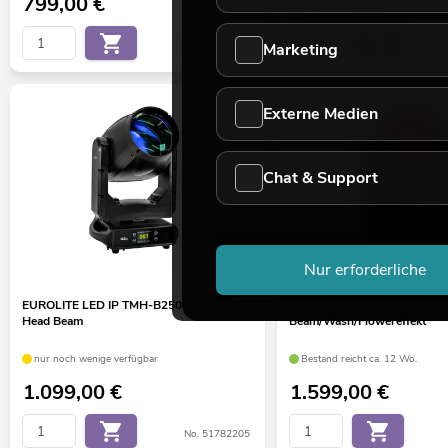
799,00
€
799,00
€
Marketing
No. 51786055
Externe Medien
Chat & Support
Nur erforderliche
EUROLITE LED IP TMH-B250 Moving-
EUROLITE LED IP TMH-H76
Head Beam
Beam/Wash/Flowereffekt
nur noch wenige verfügbar
Bestand reicht ca. 12 Wo.
1.099,00
€
1.599,00
€
No. 51782205