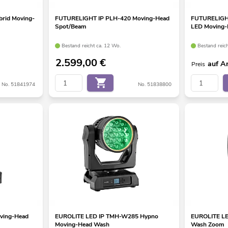
rid Moving-
FUTURELIGHT IP PLH-420 Moving-Head
FUTURELIGH
Spot/Beam
LED Moving
Bestand reicht ca. 12 Wo.
Bestand reic
2.599,00
€
auf A
Preis
No. 51841974
No. 51838800
ving-Head
EUROLITE LED IP TMH-W285 Hypno
EUROLITE L
Moving-Head Wash
Wash Zoom