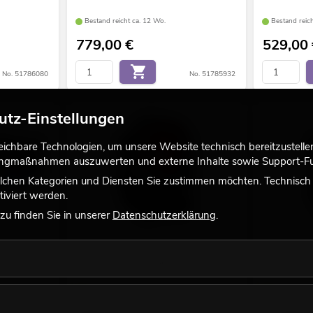
Bestand reicht ca. 12 Wo.
Bestand reich
779,00
€
529,00
No. 51786080
No. 51785932
utz-Einstellungen
chbare Technologien, um unsere Website technisch bereitzustellen,
tingmaßnahmen auszuwerten und externe Inhalte sowie Support-Fun
lchen Kategorien und Diensten Sie zustimmen möchten. Technisch e
iviert werden.
u finden Sie in unserer
Datenschutzerklärung
.
0 Moving-
EUROLITE LED TMH-H380
EUROLITE L
Beam/Wash/Flowereffekt
Beam/Wash/F
Bestand reicht ca. 12 Wo.
Bestand reic