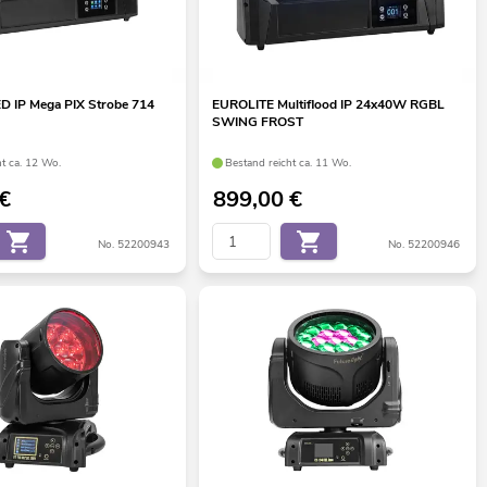
D IP Mega PIX Strobe 714
EUROLITE Multiflood IP 24x40W RGBL
SWING FROST
ht ca. 12 Wo.
Bestand reicht ca. 11 Wo.
€
899,00
€
No. 52200943
No. 52200946