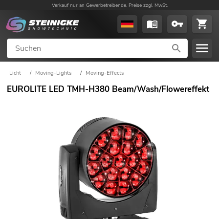
Verkauf nur an Gewerbetreibende. Preise zzgl. MwSt.
Licht
/
Moving-Lights
/
Moving-Effects
EUROLITE LED TMH-H380 Beam/Wash/Flowereffekt