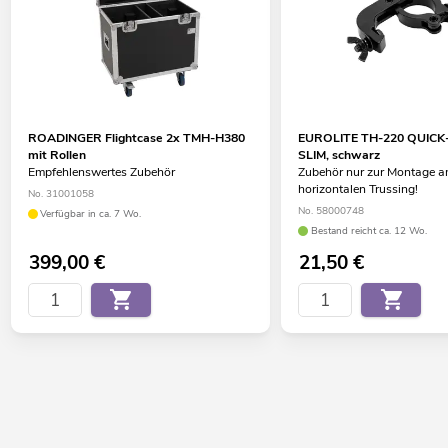
ROADINGER Flightcase 2x TMH-H380
EUROLITE TH-220 QUICK
mit Rollen
SLIM, schwarz
Empfehlenswertes Zubehör
Zubehör nur zur Montage 
horizontalen Trussing!
No. 31001058
No. 58000748
Verfügbar in ca. 7 Wo.
Bestand reicht ca. 12 Wo.
399,00
€
21,50
€