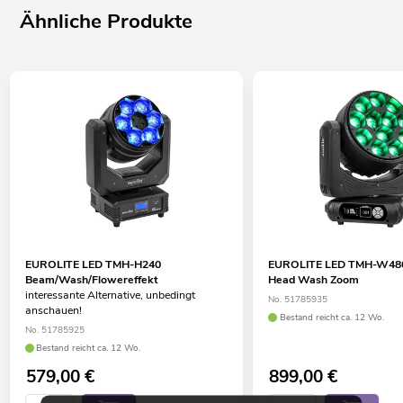
Ähnliche Produkte
EUROLITE LED TMH-H240
EUROLITE LED TMH-W480
Beam/Wash/Flowereffekt
Head Wash Zoom
interessante Alternative, unbedingt
No. 51785935
anschauen!
Bestand reicht ca. 12 Wo.
No. 51785925
Bestand reicht ca. 12 Wo.
579,00
€
899,00
€