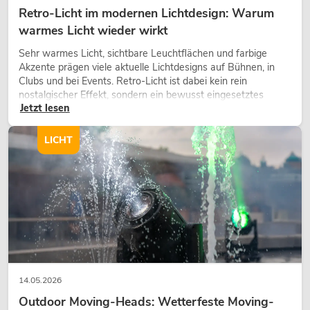
Retro-Licht im modernen Lichtdesign: Warum
warmes Licht wieder wirkt
Sehr warmes Licht, sichtbare Leuchtflächen und farbige
Akzente prägen viele aktuelle Lichtdesigns auf Bühnen, in
Clubs und bei Events. Retro-Licht ist dabei kein rein
nostalgischer Effekt, sondern ein bewusst eingesetztes
Jetzt lesen
Gestaltungsmittel: Es schafft Atmosphäre, gibt Szenen
Charakter und kann technische LED-Setups emotionaler
wirken lassen.
LICHT
14.05.2026
Outdoor Moving-Heads: Wetterfeste Moving-