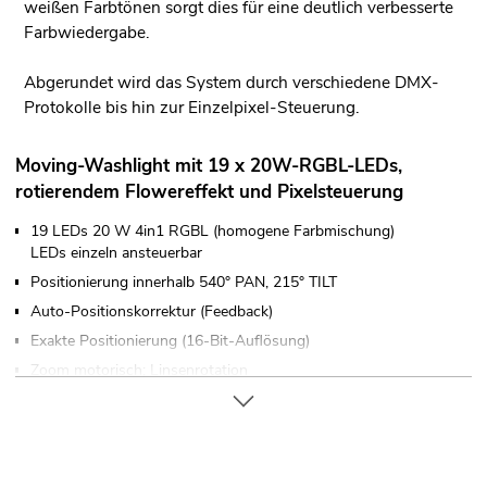
weißen Farbtönen sorgt dies für eine deutlich verbesserte
Farbwiedergabe.
Abgerundet wird das System durch verschiedene DMX-
Protokolle bis hin zur Einzelpixel-Steuerung.
Moving-Washlight mit 19 x 20W-RGBL-LEDs,
rotierendem Flowereffekt und Pixelsteuerung
19 LEDs 20 W 4in1 RGBL (homogene Farbmischung)
LEDs einzeln ansteuerbar
Positionierung innerhalb 540° PAN, 215° TILT
Auto-Positionskorrektur (Feedback)
Exakte Positionierung (16-Bit-Auflösung)
Zoom motorisch; Linsenrotation
Pulsweitenmodulation einstellbar; Dimmer; Farbmischung
stufenlos; Farben voreingestellt
Wash-Effekt; Flower-Effekt; Beam-Effekt
Die Gerätekühlung erfolgt über Lüfter in der Base; Lüfter