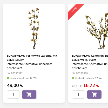
-66%
EUROPALMS Torfmyrte-Zweige, mit
EUROPALMS Kamelien-Bo
LEDs, 180cm
LEDs, weiß, 50cm
interessante Alternative, unbedingt
interessante Alternative, u
anschauen!
anschauen!
No. 83330312
No. 83330310
Bestand reicht ca. 12 Wo.
Bestand reicht ca. 12 Wo.
49,00
€
16,72
€
49,00 €