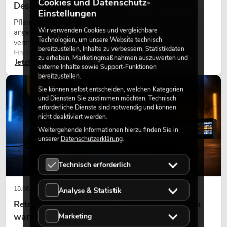
Cookies und Datenschutz-
Design perfekt kombiniert
Einstellungen
Pflanzen machen Räume lebendig. Sie schaffen eine
Wir verwenden Cookies und vergleichbare
angenehme Atmosphäre, verbessern das Ambiente und
Technologien, um unsere Website technisch
vermitteln Natürlichkeit. Ob in Hotels, Restaurants,
bereitzustellen, Inhalte zu verbessern, Statistikdaten
Einkaufszentren, Bürogebäuden oder auf Messeständen:
zu erheben, Marketingmaßnahmen auszuwerten und
Jetzt lesen
eine hochwertige Begrünung gehört heute längst zum
externe Inhalte sowie Support-Funktionen
modernen Raumkonzept.
bereitzustellen.
LICHT
Sie können selbst entscheiden, welchen Kategorien
und Diensten Sie zustimmen möchten. Technisch
erforderliche Dienste sind notwendig und können
nicht deaktiviert werden.
Weitergehende Informationen hierzu finden Sie in
unserer
Datenschutzerklärung
.
Technisch erforderlich
18.06.2026
Analyse & Statistik
Retro-Licht im modernen Lichtdesign: Warum
warmes Licht wieder wirkt
Marketing