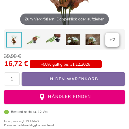
Zum Vergrößern: Doppelklick oder aufziehen
+2
39,90 €
16,72
€
-58% gültig bis 31.12.2026
IN DEN WARENKORB
HÄNDLER FINDEN
Bestand reicht ca. 12 Wo.
Listenpreis
zzgl. 19% MwSt.
Preise im Fachhandel ggf. abweichend.