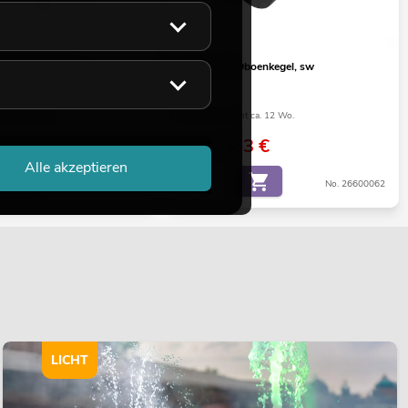
rinettentasche zu
DIMAVERY Oboenkegel, sw
ige verfügbar
Bestand reicht ca. 12 Wo.
6,63
€
9,90 €
Alle akzeptieren
No. 26600320
No. 26600062
LICHT