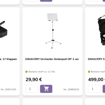
e, 17 Klappen
DIMAVERY Orchester-Notenpult OP-1 ws
DIMAVERY SP
Bestand reicht ca. 12 Wo.
Bestand reic
29,90
€
499,00
No. 26501200
No. 26880029