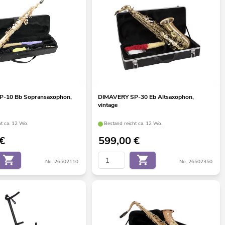
-10 Bb Sopransaxophon,
DIMAVERY SP-30 Eb Altsaxophon,
vintage
ht ca. 12 Wo.
Bestand reicht ca. 12 Wo.
€
599,00
€
No. 26502110
No. 26502350