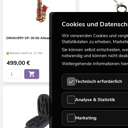
Cookies und Datensch
Wir verwenden Cookies und verglei
DIMAVERY SP-30 Eb Altsaxophon, rot
DIMAVERY Marschgabel für K
Statistikdaten zu erheben, Marke
Sie können selbst entscheiden, we
Bestand reicht ca. 12 Wo.
Bestand reicht ca. 12 Wo.
notwendig und können nicht deakt
499,00
€
7,50
€
Weitergehende Informationen hierz
No. 26502375
Technisch erforderlich
Analyse & Statistik
Marketing