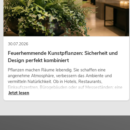
30.07.2026
Feuerhemmende Kunstpflanzen: Sicherheit und
Design perfekt kombiniert
Pflanzen machen Räume lebendig. Sie schaffen eine
angenehme Atmosphäre, verbessern das Ambiente und
vermitteln Natürlichkeit. Ob in Hotels, Restaurants,
Einkaufszentren, Bürogebäuden oder auf Messeständen: eine
Jetzt lesen
hochwertige Begrünung gehört heute längst zum modernen
Raumkonzept.