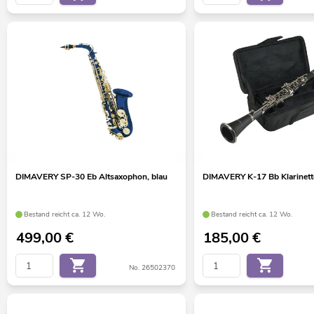
DIMAVERY SP-30 Eb Altsaxophon, blau
DIMAVERY K-17 Bb Klarinett
Bestand reicht ca. 12 Wo.
Bestand reicht ca. 12 Wo.
499,00
€
185,00
€
No. 26502370