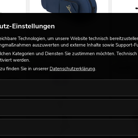
utz-Einstellungen
chbare Technologien, um unsere Website technisch bereitzustellen,
larinette
DIMAVERY Soft-Case für Alt-Saxophon
DIMAVERY St
tingmaßnahmen auszuwerten und externe Inhalte sowie Support-Fun
Klarinette
lchen Kategorien und Diensten Sie zustimmen möchten. Technisch e
Bestand reicht ca. 12 Wo.
Bestand reic
iviert werden.
79,90
€
19,90
€
u finden Sie in unserer
Datenschutzerklärung
.
No. 26600510
No. 26600205