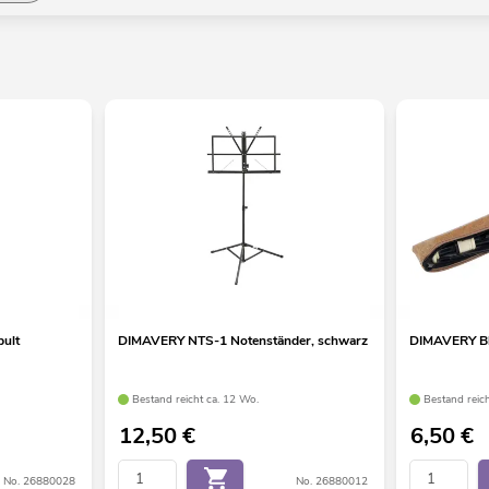
ult
DIMAVERY NTS-1 Notenständer, schwarz
DIMAVERY Blo
Bestand reicht ca. 12 Wo.
Bestand reic
12,50
€
6,50
€
No. 26880028
No. 26880012