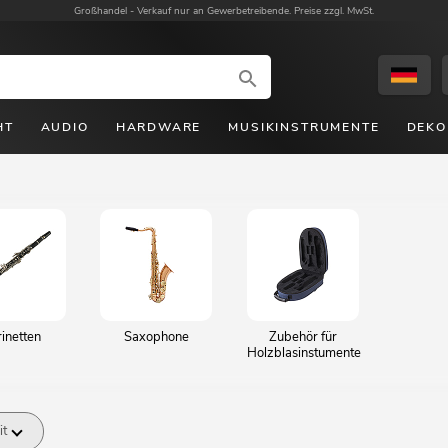
Großhandel -
Verkauf nur an Gewerbetreibende. Preise zzgl. MwSt.
HT
AUDIO
HARDWARE
MUSIKINSTRUMENTE
DEKO
rinetten
Saxophone
Zubehör für
Holzblasinstumente
it