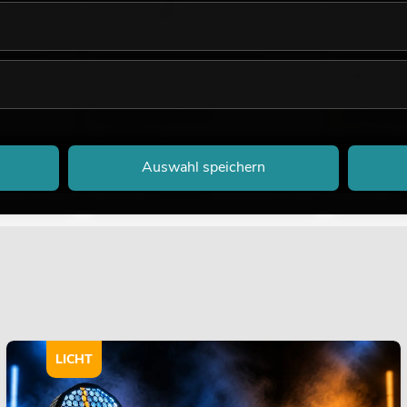
Saxophon
DIMAVERY Ständer für Saxophon,
DIMAVERY Kla
schwarz
Trägersyst.
Bestand reicht ca. 12 Wo.
nur noch wen
14,90
€
9,90
€
Auswahl speichern
No. 26600530
No. 26600030
LICHT