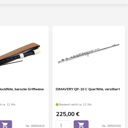
ckflöte, barocke Griffweise
DIMAVERY QP-10 C Querflöte, versilbert
ht ca. 12 Wo.
Bestand reicht ca. 12 Wo.
225,00
€
No. 26500410
No. 26500300