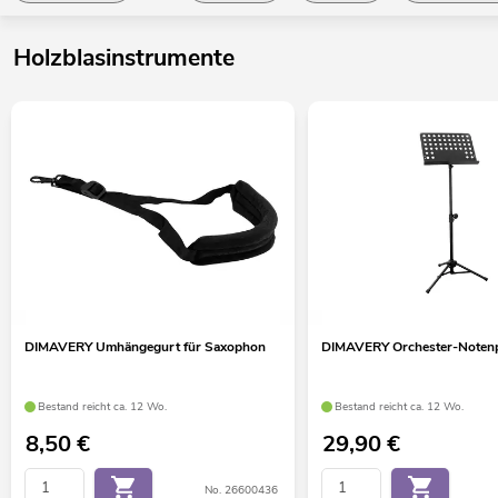
Holzblasinstrumente
DIMAVERY Umhängegurt für Saxophon
DIMAVERY Orchester-Notenp
Bestand reicht ca. 12 Wo.
Bestand reicht ca. 12 Wo.
8,50
€
29,90
€
No. 26600436