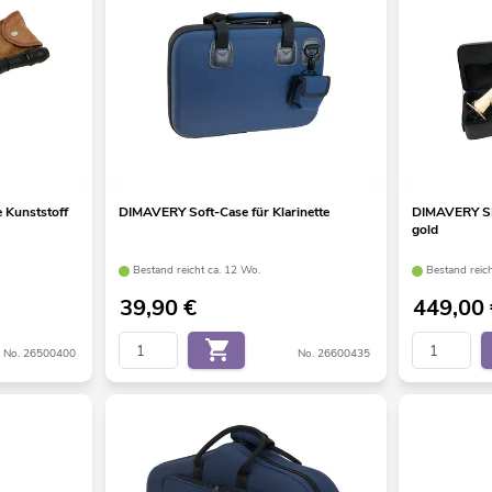
 Kunststoff
DIMAVERY Soft-Case für Klarinette
DIMAVERY SP
gold
Bestand reicht ca. 12 Wo.
Bestand reic
39,90
€
449,00
No. 26500400
No. 26600435