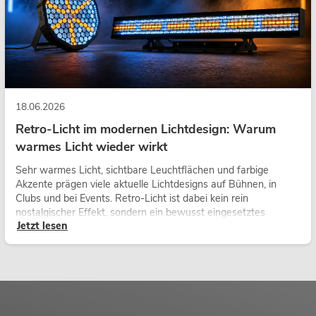
18.06.2026
Retro-Licht im modernen Lichtdesign: Warum
warmes Licht wieder wirkt
Sehr warmes Licht, sichtbare Leuchtflächen und farbige
Akzente prägen viele aktuelle Lichtdesigns auf Bühnen, in
Clubs und bei Events. Retro-Licht ist dabei kein rein
nostalgischer Effekt, sondern ein bewusst eingesetztes
Jetzt lesen
Gestaltungsmittel: Es schafft Atmosphäre, gibt Szenen
Charakter und kann technische LED-Setups emotionaler
wirken lassen.