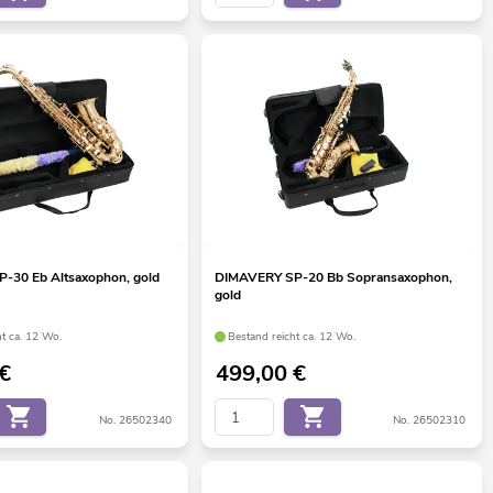
-30 Eb Altsaxophon, gold
DIMAVERY SP-20 Bb Sopransaxophon,
gold
ht ca. 12 Wo.
Bestand reicht ca. 12 Wo.
€
499,00
€
No. 26502340
No. 26502310