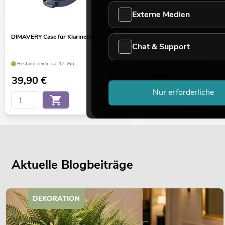
Externe Medien
DIMAVERY Case für Klarinette, blau
DIMAVERY Marschgabel für 
Chat & Support
Bestand reicht ca. 12 Wo.
Bestand reicht ca. 12 Wo.
39,90
€
7,50
€
Nur erforderliche
No. 26600250
Aktuelle Blogbeiträge
DEKORATION