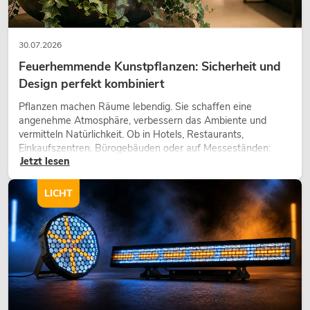
30.07.2026
Feuerhemmende Kunstpflanzen: Sicherheit und
Design perfekt kombiniert
Pflanzen machen Räume lebendig. Sie schaffen eine
angenehme Atmosphäre, verbessern das Ambiente und
vermitteln Natürlichkeit. Ob in Hotels, Restaurants,
Einkaufszentren, Bürogebäuden oder auf Messeständen:
Jetzt lesen
eine hochwertige Begrünung gehört heute längst zum
modernen Raumkonzept.
LICHT