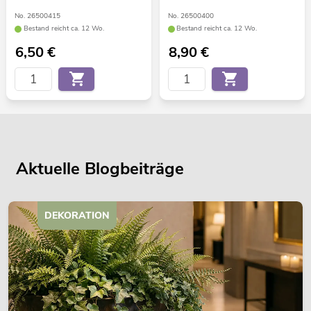
No. 26500415
No. 26500400
Bestand reicht ca. 12 Wo.
Bestand reicht ca. 12 Wo.
6,50
€
8,90
€
Aktuelle Blogbeiträge
DEKORATION