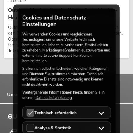
14.05.2026
Outdoor Moving-Heads: Wetterfeste Moving-
Heads bei Events
Cookies und Datenschutz-
Einstellungen
Outdoor Moving-Heads sind bewegliche Scheinwerfer für
den Einsatz im Freien. Sie werden bei Festivals, Stadtfesten,
Wir verwenden Cookies und vergleichbare
Open-Air-Konzerten, Architekturinszenierungen und
Technologien, um unsere Website technisch
temporären Außeninstallationen eingesetzt.
bereitzustellen, Inhalte zu verbessern, Statistikdaten
zu erheben, Marketingmaßnahmen auszuwerten und
Jetzt lesen
externe Inhalte sowie Support-Funktionen
bereitzustellen.
Sie können selbst entscheiden, welchen Kategorien
und Diensten Sie zustimmen möchten. Technisch
erforderliche Dienste sind notwendig und können
nicht deaktiviert werden.
Weitergehende Informationen hierzu finden Sie in
Unsere Marken
unserer
Datenschutzerklärung
.
Technisch erforderlich
Analyse & Statistik