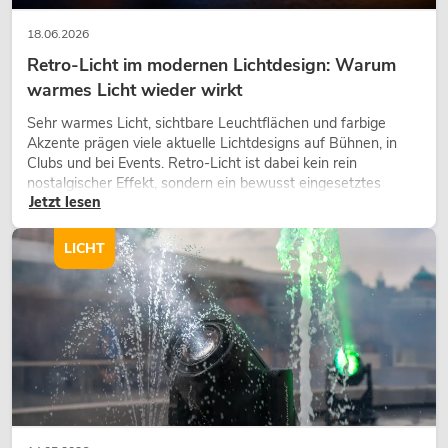
18.06.2026
Retro-Licht im modernen Lichtdesign: Warum
warmes Licht wieder wirkt
Sehr warmes Licht, sichtbare Leuchtflächen und farbige
Akzente prägen viele aktuelle Lichtdesigns auf Bühnen, in
Clubs und bei Events. Retro-Licht ist dabei kein rein
nostalgischer Effekt, sondern ein bewusst eingesetztes
Jetzt lesen
Gestaltungsmittel: Es schafft Atmosphäre, gibt Szenen
Charakter und kann technische LED-Setups emotionaler
wirken lassen.
LICHT