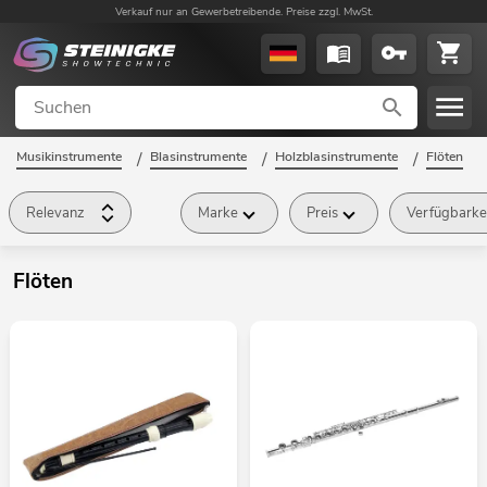
Verkauf nur an Gewerbetreibende. Preise zzgl. MwSt.
Musikinstrumente
/
Blasinstrumente
/
Holzblasinstrumente
/
Flöten
/
Relevanz
Marke
Preis
Verfügbarke
Flöten