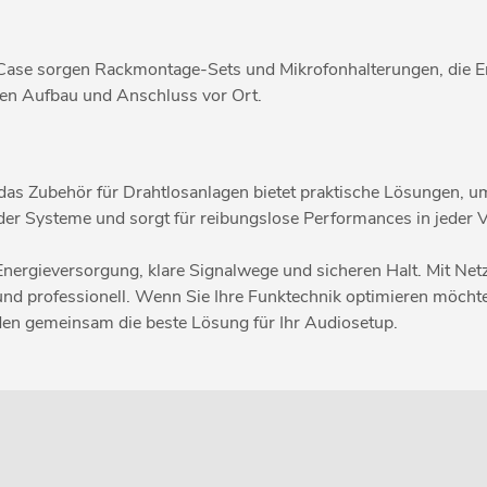
r Case sorgen Rackmontage-Sets und Mikrofonhalterungen, die E
llen Aufbau und Anschluss vor Ort.
 das Zubehör für Drahtlosanlagen bietet praktische Lösungen, um 
t der Systeme und sorgt für reibungslose Performances in jeder V
Energieversorgung, klare Signalwege und sicheren Halt. Mit Ne
ssig und professionell. Wenn Sie Ihre Funktechnik optimieren mö
den gemeinsam die beste Lösung für Ihr Audiosetup.