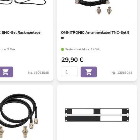
 BNC-Set Rackmontage
OMNITRONIC Antennenkabel TNC-Set 5
m
t ca. 9 Wo.
Bestand reicht ca. 12 Wo.
29,90
€
No. 13063048
No. 13063044