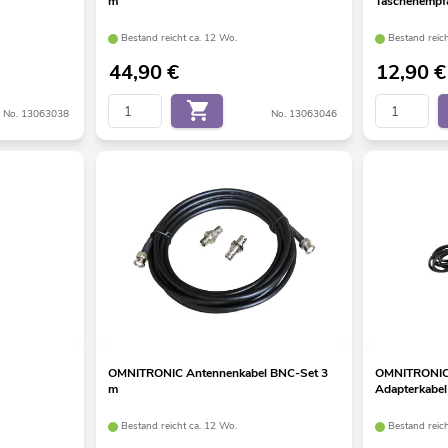
m
Taschenempf
Bestand reicht ca. 12 Wo.
Bestand reic
44,90
€
12,90
€
No. 13063038
No. 13063046
OMNITRONIC Antennenkabel BNC-Set 3
OMNITRONIC 
m
Adapterkabel
Bestand reicht ca. 12 Wo.
Bestand reic