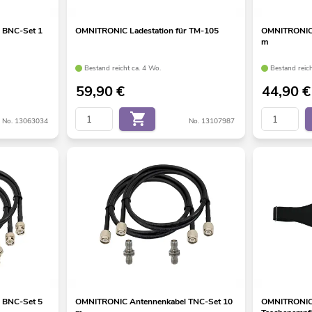
 BNC-Set 1
OMNITRONIC Ladestation für TM-105
OMNITRONIC 
m
Bestand reicht ca. 4 Wo.
Bestand reic
59,90
€
44,90
€
No. 13063034
No. 13107987
 BNC-Set 5
OMNITRONIC Antennenkabel TNC-Set 10
OMNITRONIC 