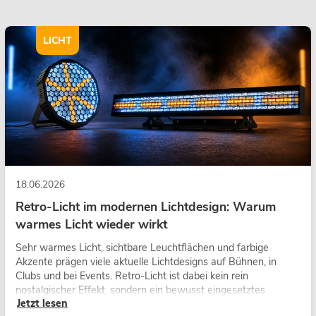
LICHT
18.06.2026
Retro-Licht im modernen Lichtdesign: Warum
warmes Licht wieder wirkt
Sehr warmes Licht, sichtbare Leuchtflächen und farbige
Akzente prägen viele aktuelle Lichtdesigns auf Bühnen, in
Clubs und bei Events. Retro-Licht ist dabei kein rein
nostalgischer Effekt, sondern ein bewusst eingesetztes
Jetzt lesen
Gestaltungsmittel: Es schafft Atmosphäre, gibt Szenen