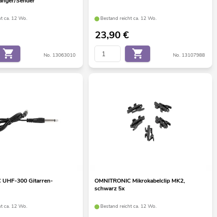
änger/Sender
ht ca. 12 Wo.
Bestand reicht ca. 12 Wo.
23,90
€
No. 13063010
No. 13107988
UHF-300 Gitarren-
OMNITRONIC Mikrokabelclip MK2,
schwarz 5x
ht ca. 12 Wo.
Bestand reicht ca. 12 Wo.