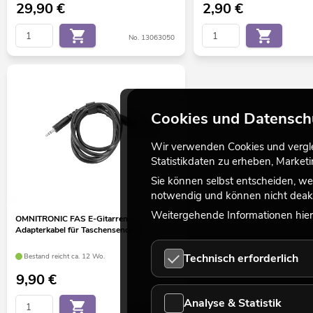
29,90
€
2,90
€
No. 13063050
Cookies und Datensch
Wir verwenden Cookies und verglei
Statistikdaten zu erheben, Marke
Sie können selbst entscheiden, we
notwendig und können nicht deakt
Weitergehende Informationen hierz
OMNITRONIC FAS E-Gitarren-
Adapterkabel für Taschensender
Technisch erforderlich
Bestand reicht ca. 12 Wo.
9,90
€
Analyse & Statistik
No. 13063458