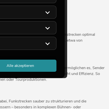
dem passenden Zubehör lassen sich Funkstrecken optimal
ör für professionelle Drahtlosanlagen, etwa von
Alle akzeptieren
n eine konstante Stromversorgung und ermöglichen es, Sender
intelligente Ladelösungen für Übersicht und Effizienz. So
onen oder Tourproduktionen.
bei, Funkstrecken sauber zu strukturieren und die
rbessern – besonders in komplexen Bühnen- oder