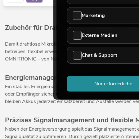
Marketing
Zubehör für Drahtlosanlagen – Energie, Sig
Externe Medien
Damit drahtlose Mikrofonanlagen dauerhaft zuverlässig arbe
betreiben, flexibel erweitern und effizient warten. In unse
Chat & Support
OMNITRONIC – von Netzteilen und Ladestationen bis hin zu
Energiemanagement für zuverlässigen Dau
Nur erforderliche
Ein stabiles Energiemanagement ist die Basis für störungsfr
oder Empfänger sicher und bequem aufzuladen. Besonders im V
bleiben Akkus jederzeit einsatzbereit und Ausfälle werden v
Präzises Signalmanagement und flexible
Neben der Energieversorgung spielt das Signalmanagement ein
Signalqualität zu optimieren. Durch gezielt platzierte Ante