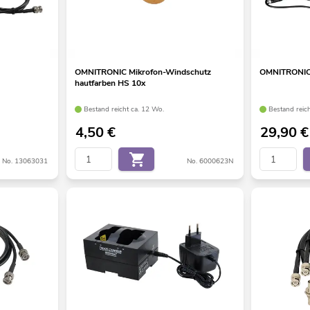
OMNITRONIC Mikrofon-Windschutz
OMNITRONIC
hautfarben HS 10x
Bestand reicht ca. 12 Wo.
Bestand reich
4,50
€
29,90
€
No. 13063031
No. 6000623N