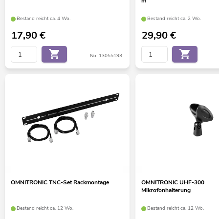
m
Bestand reicht ca. 4 Wo.
Bestand reicht ca. 2 Wo.
17,90
€
29,90
€
No. 13055193
OMNITRONIC TNC-Set Rackmontage
OMNITRONIC UHF-300
Mikrofonhalterung
Bestand reicht ca. 12 Wo.
Bestand reicht ca. 12 Wo.