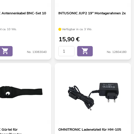
Antennenkabel BNC-Set 10
INTUSONIC JUP2 19" Montagerahmen 2x
ht ca. 10 Wo.
Verfügbar in ca. 3 Wo.
15,90
€
No. 13063040
No. 12604180
Gürtel für
OMNITRONIC Ladenetzteil für HM-105