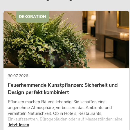
DEKORATION
30.07.2026
Feuerhemmende Kunstpflanzen: Sicherheit und
Design perfekt kombiniert
Pflanzen machen Räume lebendig. Sie schaffen eine
angenehme Atmosphäre, verbessern das Ambiente und
vermitteln Natürlichkeit. Ob in Hotels, Restaurants,
Einkaufszentren, Bürogebäuden oder auf Messeständen: eine
Jetzt lesen
hochwertige Begrünung gehört heute längst zum modernen