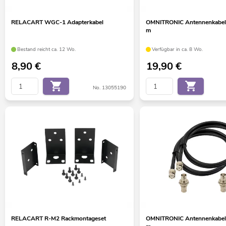
RELACART WGC-1 Adapterkabel
OMNITRONIC Antennenkabel
m
Bestand reicht ca. 12 Wo.
Verfügbar in ca. 8 Wo.
8,90
€
19,90
€
No. 13055190
RELACART R-M2 Rackmontageset
OMNITRONIC Antennenkabel