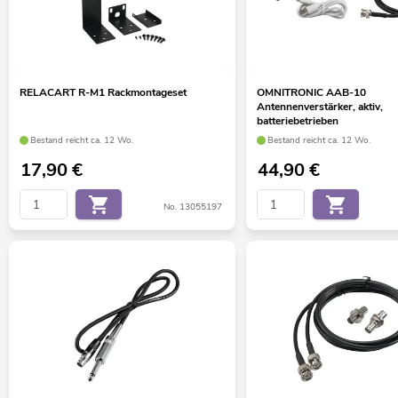
RELACART R-M1 Rackmontageset
OMNITRONIC AAB-10
Antennenverstärker, aktiv,
batteriebetrieben
Bestand reicht ca. 12 Wo.
Bestand reicht ca. 12 Wo.
17,90
€
44,90
€
No. 13055197