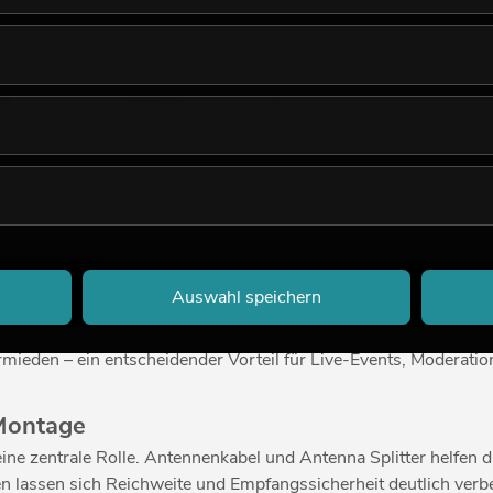
nal und Stabilität für jede Funkstrecke
iten, braucht es mehr als nur Sender und Empfänger. Erst mit 
rem Online Shop für Gewerbekunden finden Sie hochwertiges Zubeh
 Antennenkabeln, Mikrofonhalterungen und Rackmontage-Sets.
erbetrieb
Auswahl speichern
eie Funkübertragung. Netzteile und Ladestationen gewährleiste
eranstaltungsbetrieb, wo viele Systeme parallel laufen, sorgen 
ermieden – ein entscheidender Vorteil für Live-Events, Moderati
 Montage
e zentrale Rolle. Antennenkabel und Antenna Splitter helfen da
nnen lassen sich Reichweite und Empfangssicherheit deutlich ve