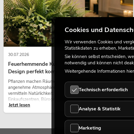
Cookies und Datensch
Wir verwenden Cookies und verglei
Statistikdaten zu erheben, Marke
30.07.2026
Sie können selbst entscheiden, we
notwendig und können nicht deakt
Feuerhemmende Kunstpflanzen: Sicherheit und
Design perfekt kombiniert
Weitergehende Informationen hierz
Pflanzen machen Räume lebendig. Sie schaffen eine
angenehme Atmosphäre, verbessern das Ambiente und
Technisch erforderlich
vermitteln Natürlichkeit. Ob in Hotels, Restaurants,
Einkaufszentren, Bürogebäuden oder auf Messeständen: eine
Jetzt lesen
hochwertige Begrünung gehört heute längst zum modernen
Analyse & Statistik
Raumkonzept.
Marketing