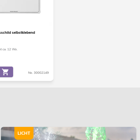
sschild selbstklebend
ht ca. 12 Wo.
No. 30002149
LICHT