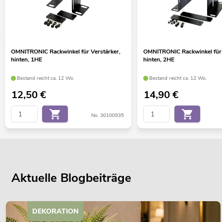
OMNITRONIC Rackwinkel für Verstärker,
OMNITRONIC Rackwinkel für 
hinten, 1HE
hinten, 2HE
Bestand reicht ca. 12 Wo.
Bestand reicht ca. 12 Wo.
12,50
€
14,90
€
No. 30100935
Aktuelle Blogbeiträge
DEKORATION