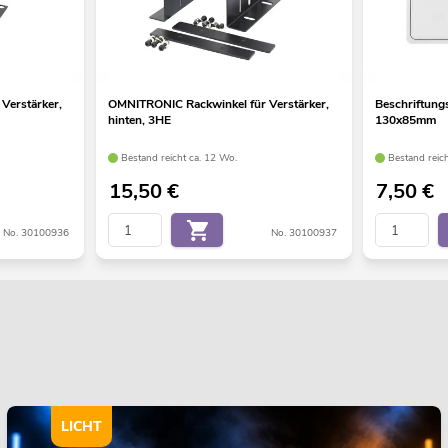
Verstärker,
OMNITRONIC Rackwinkel für Verstärker,
Beschriftung
hinten, 3HE
130x85mm
Bestand reicht ca. 12 Wo.
Bestand reic
15,50
€
7,50
€
No. 30100936
No. 30100937
LICHT