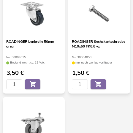
ROADINGER Lenkrolle 50mm
ROADINGER Sechskantschraube
grau
M10x50 FK8.8 vz
No. 30004015
No. 30004058
Bestand reicht ca. 12 Wo.
nur noch wenige verfügbar
3,50
€
1,50
€