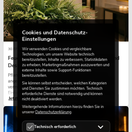
Cookies und Datenschutz-
Einstellungen
Wir verwenden Cookies und vergleichbare
30.07.2026
Technologien, um unsere Website technisch
Feuerhemmende Kunstpflanzen: Sicherheit und
bereitzustellen, Inhalte zu verbessern, Statistikdaten
Design perfekt kombiniert
zu erheben, Marketingmaßnahmen auszuwerten und
externe Inhalte sowie Support-Funktionen
Pflanzen machen Räume lebendig. Sie schaffen eine
bereitzustellen.
angenehme Atmosphäre, verbessern das Ambiente und
Sie können selbst entscheiden, welchen Kategorien
vermitteln Natürlichkeit. Ob in Hotels, Restaurants,
und Diensten Sie zustimmen möchten. Technisch
Einkaufszentren, Bürogebäuden oder auf Messeständen:
erforderliche Dienste sind notwendig und können
Jetzt lesen
eine hochwertige Begrünung gehört heute längst zum
nicht deaktiviert werden.
modernen Raumkonzept.
Weitergehende Informationen hierzu finden Sie in
LICHT
unserer
Datenschutzerklärung
.
Technisch erforderlich