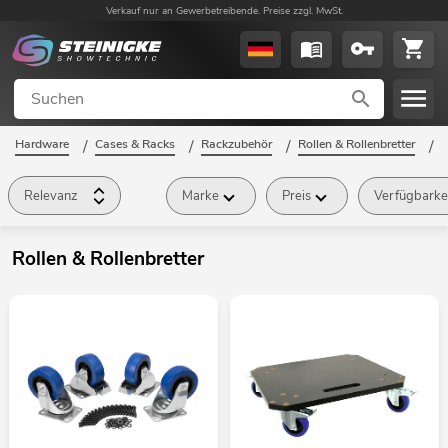
Verkauf nur an Gewerbetreibende. Preise zzgl. MwSt.
Hardware
/
Cases & Racks
/
Rackzubehör
/
Rollen & Rollenbretter
/
Relevanz
Marke
Preis
Verfügbarke
Rollen & Rollenbretter