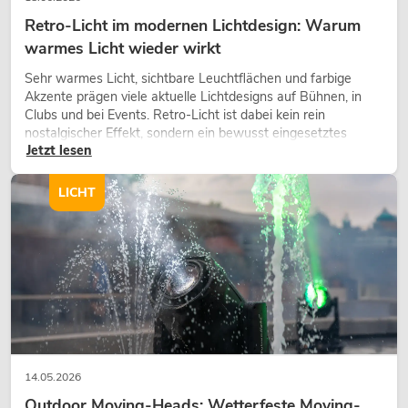
Retro-Licht im modernen Lichtdesign: Warum
warmes Licht wieder wirkt
Sehr warmes Licht, sichtbare Leuchtflächen und farbige
Akzente prägen viele aktuelle Lichtdesigns auf Bühnen, in
Clubs und bei Events. Retro-Licht ist dabei kein rein
nostalgischer Effekt, sondern ein bewusst eingesetztes
Jetzt lesen
Gestaltungsmittel: Es schafft Atmosphäre, gibt Szenen
Charakter und kann technische LED-Setups emotionaler
wirken lassen.
LICHT
14.05.2026
Outdoor Moving-Heads: Wetterfeste Moving-