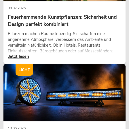
30.07.2026
Feuerhemmende Kunstpflanzen: Sicherheit und
Design perfekt kombiniert
Pflanzen machen Räume lebendig. Sie schaffen eine
angenehme Atmosphäre, verbessern das Ambiente und
vermitteln Natürlichkeit. Ob in Hotels, Restaurants,
Einkaufszentren, Bürogebäuden oder auf Messeständen:
Jetzt lesen
eine hochwertige Begrünung gehört heute längst zum
modernen Raumkonzept.
LICHT
18.06.2026