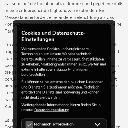
passend auf die Location abzustimmen und gegebenenfalls
in eine entsprechende Lightshow einzubinden. Ein
Messestand erfordert eine andere Beleuchtung als das
Konzert einer Rockband auf einer großen Bühne oder eine
Party in einer Disco.
Cookies und Datenschutz-
Einstellungen
Ein auf den Anlass abgestimmtes Beleuchtungskonzept
Wir verwenden Cookies und vergleichbare
trägt wesentlich zur Stimmung des Publikums und damit
Technologien, um unsere Website technisch
zum Erfolg eines Events bei. Neben der Auswahl der
bereitzustellen, Inhalte zu verbessern, Statistikdaten
zu erheben, Marketingmaßnahmen auszuwerten und
passenden Scheinwerfer und Effektgeräte zählt hier auch
externe Inhalte sowie Support-Funktionen
die perfekte Farbwahl dazu. Während blaues Licht eher
bereitzustellen.
beruhigend und entspannend wirkt, kann rötliches Licht
Sie können selbst entscheiden, welchen Kategorien
anregend auf das Publikum wirken. Ähnlich bei weißem
und Diensten Sie zustimmen möchten. Technisch
Licht: Ist es beispielsweise dem Tageslicht
erforderliche Dienste sind notwendig und können
nicht deaktiviert werden.
nachempfunden, wirkt es anregend und fördert die
Weitergehende Informationen hierzu finden Sie in
Konzentrationsfähigkeit.
unserer
Datenschutzerklärung
.
Es ist uns daher ein Anliegen, dass Sie in unserem
Technisch erforderlich
Sortiment eine Vielzahl an verschiedenen konventionellen