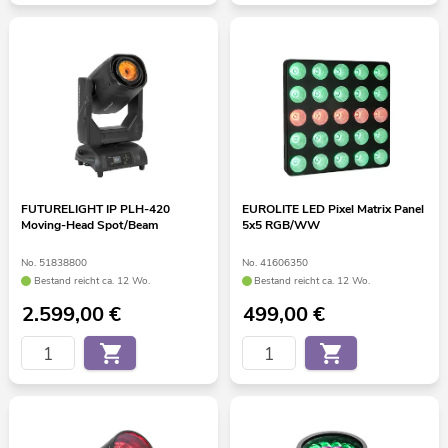
FUTURELIGHT IP PLH-420
EUROLITE LED Pixel Matrix Panel
Moving-Head Spot/Beam
5x5 RGB/WW
No. 51838800
No. 41606350
Bestand reicht ca. 12 Wo.
Bestand reicht ca. 12 Wo.
2.599,00
€
499,00
€