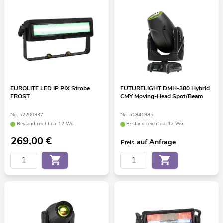
EUROLITE LED IP PIX Strobe
FUTURELIGHT DMH-380 Hybrid
FROST
CMY Moving-Head Spot/Beam
No. 52200937
No. 51841985
Bestand reicht ca. 12 Wo.
Bestand reicht ca. 12 Wo.
269,00
€
auf Anfrage
Preis