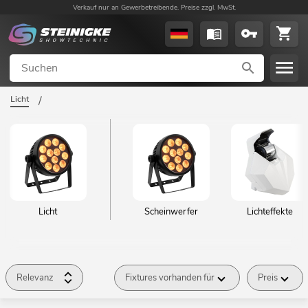
Verkauf nur an Gewerbetreibende. Preise zzgl. MwSt.
Licht
/
Licht
Scheinwerfer
Lichteffekte
Relevanz
Fixtures vorhanden für
Preis