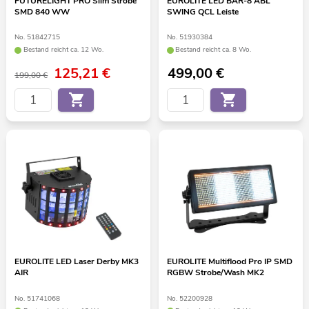
FUTURELIGHT PRO Slim Strobe
EUROLITE LED BAR-8 ABL
SMD 840 WW
SWING QCL Leiste
No. 51842715
No. 51930384
Bestand reicht ca. 12 Wo.
Bestand reicht ca. 8 Wo.
125,21
€
499,00
€
199,00 €
EUROLITE LED Laser Derby MK3
EUROLITE Multiflood Pro IP SMD
AIR
RGBW Strobe/Wash MK2
No. 51741068
No. 52200928