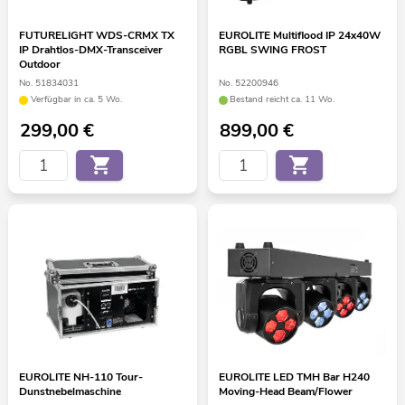
FUTURELIGHT WDS-CRMX TX
EUROLITE Multiflood IP 24x40W
IP Drahtlos-DMX-Transceiver
RGBL SWING FROST
Outdoor
No. 51834031
No. 52200946
Verfügbar in ca. 5 Wo.
Bestand reicht ca. 11 Wo.
299,00
€
899,00
€
EUROLITE NH-110 Tour-
EUROLITE LED TMH Bar H240
Dunstnebelmaschine
Moving-Head Beam/Flower