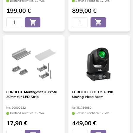
Bestand reicht ca. 12 Wo.
Bestand reicht ca. 12 Wo.
199,00
€
899,00
€
EUROLITE Montageset U-Profil
EUROLITE LED TMH-B90
20mm für LED Strip
Moving-Head Beam
No. 20000522
No. 51786080
Bestand reicht ca. 12 Wo.
Bestand reicht ca. 12 Wo.
17,90
€
449,00
€