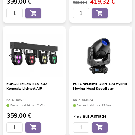
399,00
€
419,32
€
599,00 €
EUROLITE LED KLS-402
FUTURELIGHT DMH-190 Hybrid
Kompakt-Lichtset AIR
Moving-Head Spot/Beam
No. 42109782
No. 51841974
Bestand reicht ca. 12 Wo.
Bestand reicht ca. 12 Wo.
359,00
€
auf Anfrage
Preis