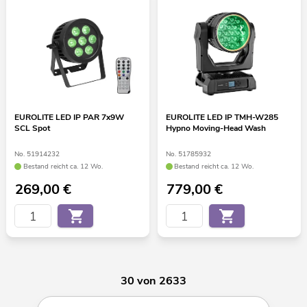
EUROLITE LED IP PAR 7x9W
EUROLITE LED IP TMH-W285
SCL Spot
Hypno Moving-Head Wash
No. 51914232
No. 51785932
Bestand reicht ca. 12 Wo.
Bestand reicht ca. 12 Wo.
269,00
€
779,00
€
30 von 2633