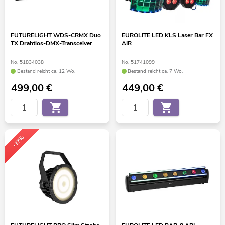
FUTURELIGHT WDS-CRMX Duo
EUROLITE LED KLS Laser Bar FX
TX Drahtlos-DMX-Transceiver
AIR
No. 51834038
No. 51741099
Bestand reicht ca. 12 Wo.
Bestand reicht ca. 7 Wo.
499,00
€
449,00
€
-37%