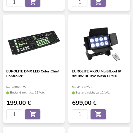
EUROLITE DMX LED Color Chief
EUROLITE AKKU Multiflood IP
Controller
8x10W RGBW Wash CRMX
No. 70064575
No. 41606258
Bestand reicht ca. 12 Wo.
Bestand reicht ca. 12 Wo.
199,00
€
699,00
€