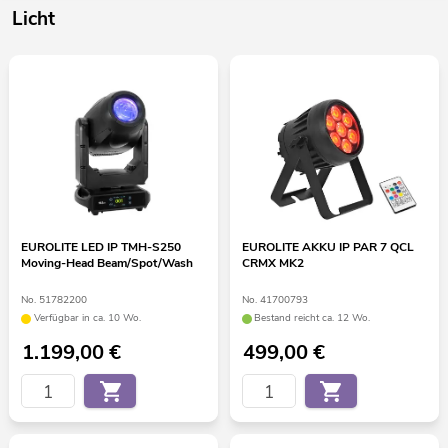
Licht
EUROLITE LED IP TMH-S250
EUROLITE AKKU IP PAR 7 QCL
Moving-Head Beam/Spot/Wash
CRMX MK2
No. 51782200
No. 41700793
Verfügbar in ca. 10 Wo.
Bestand reicht ca. 12 Wo.
1.199,00
€
499,00
€