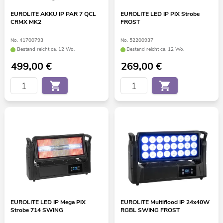
EUROLITE AKKU IP PAR 7 QCL
EUROLITE LED IP PIX Strobe
CRMX MK2
FROST
No. 41700793
No. 52200937
Bestand reicht ca. 12 Wo.
Bestand reicht ca. 12 Wo.
499,00
€
269,00
€
EUROLITE LED IP Mega PIX
EUROLITE Multiflood IP 24x40W
Strobe 714 SWING
RGBL SWING FROST