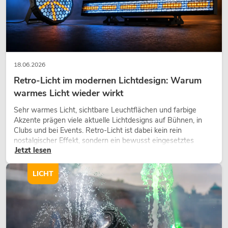
18.06.2026
Retro-Licht im modernen Lichtdesign: Warum
warmes Licht wieder wirkt
Sehr warmes Licht, sichtbare Leuchtflächen und farbige
Akzente prägen viele aktuelle Lichtdesigns auf Bühnen, in
Clubs und bei Events. Retro-Licht ist dabei kein rein
nostalgischer Effekt, sondern ein bewusst eingesetztes
Jetzt lesen
Gestaltungsmittel: Es schafft Atmosphäre, gibt Szenen
Charakter und kann technische LED-Setups emotionaler
wirken lassen.
LICHT