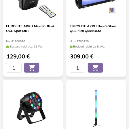
EUROLITE AKKU Mini IP UP-4
EUROLITE AKKU Bar-6 Glow
QCL Spot MK2
QCL Flex QuickDMX
No. 41700616
No. 41700120
Bestand reicht ca. 12 Wo.
Bestand reicht ca. 8 Wo.
129,00
€
309,00
€