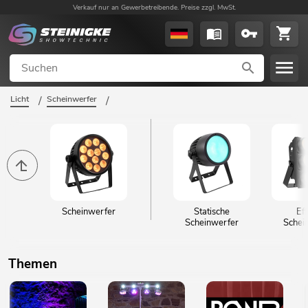
Verkauf nur an Gewerbetreibende. Preise zzgl. MwSt.
Licht
/
Scheinwerfer
/
Scheinwerfer
Statische
Ef
Scheinwerfer
Schei
Themen