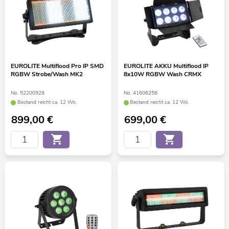
EUROLITE Multiflood Pro IP SMD
EUROLITE AKKU Multiflood IP
RGBW Strobe/Wash MK2
8x10W RGBW Wash CRMX
No. 52200928
No. 41606258
Bestand reicht ca. 12 Wo.
Bestand reicht ca. 12 Wo.
899,00
€
699,00
€