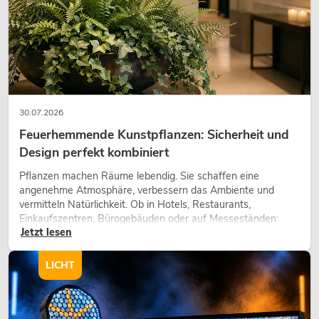
30.07.2026
Feuerhemmende Kunstpflanzen: Sicherheit und
Design perfekt kombiniert
Pflanzen machen Räume lebendig. Sie schaffen eine
angenehme Atmosphäre, verbessern das Ambiente und
vermitteln Natürlichkeit. Ob in Hotels, Restaurants,
Einkaufszentren, Bürogebäuden oder auf Messeständen:
Jetzt lesen
eine hochwertige Begrünung gehört heute längst zum
modernen Raumkonzept.
LICHT