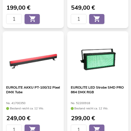
199,00
€
549,00
€
EUROLITE AKKU PT-100/32 Pixel
EUROLITE LED Strobe SMD PRO
DMX Tube
864 DMX RGB
No. 41700350
No. 52200918
Bestand reicht ca. 12 Wo.
Bestand reicht ca. 12 Wo.
249,00
€
299,00
€