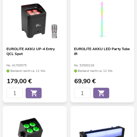
EUROLITE AKKU UP-4 Entry
EUROLITE AKKU LED Party Tube
QCL Spot
IR
No. 41700575
No. 52500216
Bestand reicht ca. 12 Wo.
Bestand reicht ca. 12 Wo.
179,00
€
69,90
€