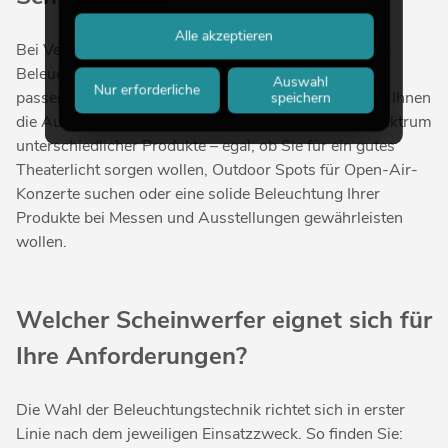
Alle akzeptieren
Bei Veranstaltungen und Partys gehört eine adäquate
Beleuchtung einfach dazu. Bei uns finden Sie die
Auswahl
Nur erforderliche
passenden Scheinwerfer für jedes Einsatzgebiet. Um Ihnen
speichern
die Auswahl zu erleichtern, bieten wir ein breites Spektrum
unterschiedlicher Produkte – egal, ob Sie für ein gutes
Theaterlicht sorgen wollen, Outdoor Spots für Open-Air-
Konzerte suchen oder eine solide Beleuchtung Ihrer
Produkte bei Messen und Ausstellungen gewährleisten
wollen.
Welcher Scheinwerfer eignet sich für
Ihre Anforderungen?
Die Wahl der Beleuchtungstechnik richtet sich in erster
Linie nach dem jeweiligen Einsatzzweck. So finden Sie: