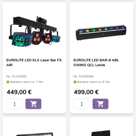
EUROLITE LED KLS Laser Bar FX
EUROLITE LED BAR-8 ABL
AIR
SWING QCL Leiste
No. 51741099
No. 51930384
Bestand reicht ca. 7 Wo.
Bestand reicht ca. 8 Wo.
449,00
€
499,00
€