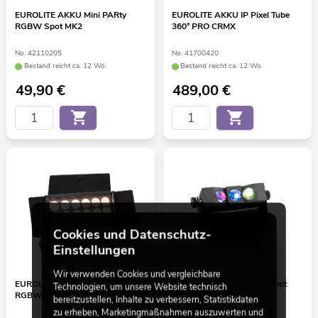
EUROLITE AKKU Mini PARty
EUROLITE AKKU IP Pixel Tube
RGBW Spot MK2
360° PRO CRMX
No. 42110205
No. 41700420
Bestand reicht ca. 12 Wo.
Bestand reicht ca. 12 Wo.
49,90
€
489,00
€
Cookies und Datenschutz-
Einstellungen
Wir verwenden Cookies und vergleichbare
EUROLITE Multiflood IP 18x10W
EUROLITE AKKU MBT-3 Spot
Technologien, um unsere Website technisch
RGBW Wash CRMX
MK2
bereitzustellen, Inhalte zu verbessern, Statistikdaten
zu erheben, Marketingmaßnahmen auszuwerten und