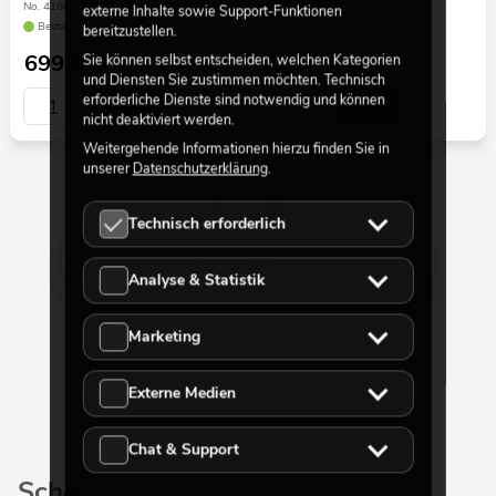
No. 41606260
No. 41700150
externe Inhalte sowie Support-Funktionen
Bestand reicht ca. 12 Wo.
Bestand reicht ca. 12 Wo.
bereitzustellen.
699,00
€
249,00
€
Sie können selbst entscheiden, welchen Kategorien
und Diensten Sie zustimmen möchten. Technisch
erforderliche Dienste sind notwendig und können
nicht deaktiviert werden.
Weitergehende Informationen hierzu finden Sie in
unserer
Datenschutzerklärung
.
30 von 812
Technisch erforderlich
Mehr anzeigen
Analyse & Statistik
Marketing
Externe Medien
Chat & Support
Scheinwerfer