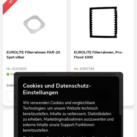
-30%
EUROLITE Filterrahmen PAR-20
EUROLITE Filterrahmen, Pro-
Spot silber
Flood 1000
No. 42103620
No. 41907185
Bestand reicht ca. 12 Wo.
nur noch wenige verfügbar
2,75
€
9,90
€
Cookies und Datenschutz-
3,90 €
Einstellungen
Wir verwenden Cookies und vergleichbare
Technologien, um unsere Website technisch
bereitzustellen, Inhalte zu verbessern, Statistikdaten
zu erheben, Marketingmaßnahmen auszuwerten und
externe Inhalte sowie Support-Funktionen
bereitzustellen.