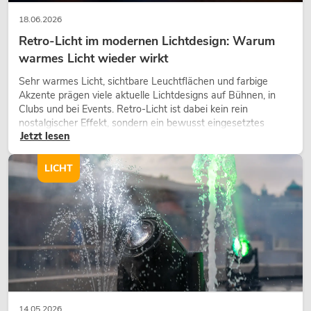
18.06.2026
Retro-Licht im modernen Lichtdesign: Warum
warmes Licht wieder wirkt
Sehr warmes Licht, sichtbare Leuchtflächen und farbige
Akzente prägen viele aktuelle Lichtdesigns auf Bühnen, in
Clubs und bei Events. Retro-Licht ist dabei kein rein
nostalgischer Effekt, sondern ein bewusst eingesetztes
Jetzt lesen
Gestaltungsmittel: Es schafft Atmosphäre, gibt Szenen
Charakter und kann technische LED-Setups emotionaler
wirken lassen.
LICHT
14.05.2026