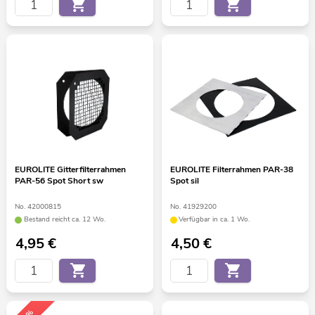
EUROLITE Gitterfilterrahmen
EUROLITE Filterrahmen PAR-38
PAR-56 Spot Short sw
Spot sil
No. 42000815
No. 41929200
Bestand reicht ca. 12 Wo.
Verfügbar in ca. 1 Wo.
4,95
€
4,50
€