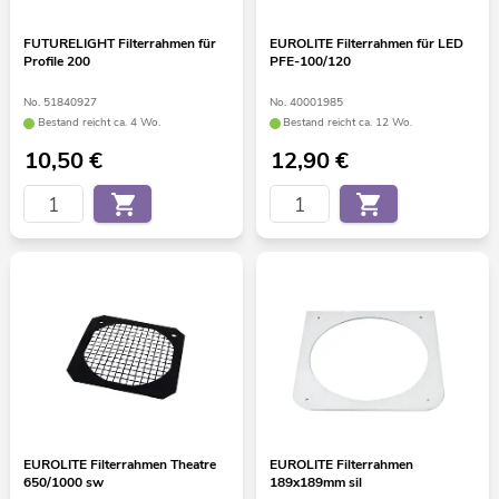
FUTURELIGHT Filterrahmen für
EUROLITE Filterrahmen für LED
Profile 200
PFE-100/120
No. 51840927
No. 40001985
Bestand reicht ca. 4 Wo.
Bestand reicht ca. 12 Wo.
10,50
€
12,90
€
EUROLITE Filterrahmen Theatre
EUROLITE Filterrahmen
650/1000 sw
189x189mm sil