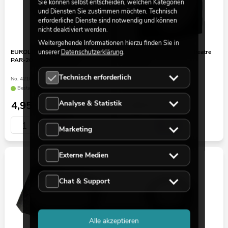
Sie können selbst entscheiden, welchen Kategorien
und Diensten Sie zustimmen möchten. Technisch
erforderliche Dienste sind notwendig und können
nicht deaktiviert werden.
Weitergehende Informationen hierzu finden Sie in
unserer
Datenschutzerklärung
.
EUROLITE Filterrahmen LED
EUROLITE Filterrahmen Theatre
PAR-20 3CT Spot silber
2000 sw
Technisch erforderlich
No. 42103621
No. 41901060
Bestand reicht ca. 4 Wo.
Bestand reicht ca. 12 Wo.
Analyse & Statistik
4,95
€
7,50
€
Marketing
Externe Medien
Chat & Support
Alle akzeptieren