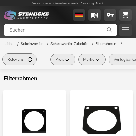
Verkauf nur an Gewerbetreibende. Preise zzgl. MwSt.
Licht
/
Scheinwerfer
/
Scheinwerfer-Zubehör
/
Filterrahmen
/
Relevanz
Preis
Marke
Verfügbarke
Filterrahmen