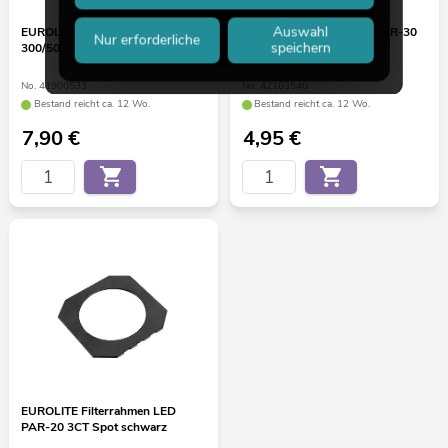
Auswahl
EUROLITE Filterrahmen Theatre
EUROLITE Filterrahmen PAR-30
Nur erforderliche
speichern
300/500 sw
Spot schwarz
No. 41900533
No. 42103540
Bestand reicht ca. 12 Wo.
Bestand reicht ca. 12 Wo.
7,90
€
4,95
€
EUROLITE Filterrahmen LED
PAR-20 3CT Spot schwarz