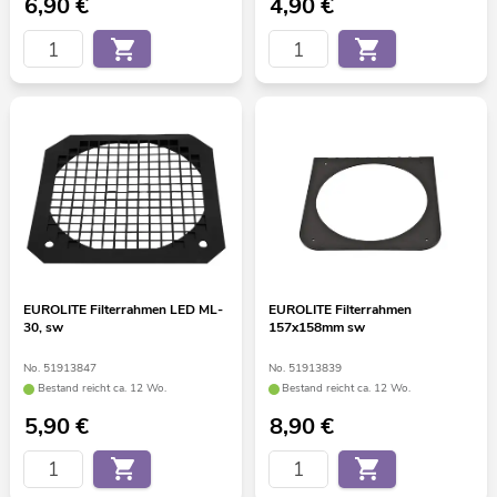
6,90
€
4,90
€
EUROLITE Filterrahmen LED ML-
EUROLITE Filterrahmen
30, sw
157x158mm sw
No. 51913847
No. 51913839
Bestand reicht ca. 12 Wo.
Bestand reicht ca. 12 Wo.
5,90
€
8,90
€