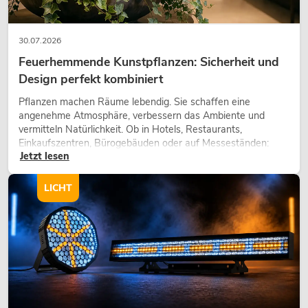
30.07.2026
Feuerhemmende Kunstpflanzen: Sicherheit und
Design perfekt kombiniert
Pflanzen machen Räume lebendig. Sie schaffen eine
angenehme Atmosphäre, verbessern das Ambiente und
vermitteln Natürlichkeit. Ob in Hotels, Restaurants,
Einkaufszentren, Bürogebäuden oder auf Messeständen:
Jetzt lesen
eine hochwertige Begrünung gehört heute längst zum
modernen Raumkonzept.
LICHT