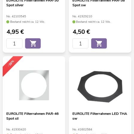
EUROLITE Filterrahmen PAR-30
EUROLITE Filterrahmen PAR-38
Spot silver
Spot sw
No. 42103545
No. 41929210
Bestand reicht ca. 12 Wo.
Bestand reicht ca. 12 Wo.
4,95
€
4,50
€
-39%
EUROLITE Filterrahmen PAR-46
EUROLITE Filterrahmen LED THA
Spot sil
sw
No. 41930420
No. 41602584