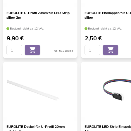
EUROLITE U-Profil 20mm für LED Strip
EUROLITE Endkappen für U-
silber 2m
silber
Bestand reicht ca. 12 Wo.
Bestand reicht ca. 12 Wo.
9,90
€
2,50
€
No. 51210865
EUROLITE Deckel für U-Profil 20mm
EUROLITE LED Strip Einspeis