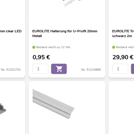
mm clear LED
EUROLITE Halterung für U-Profil 20mm
EUROLITE Tre
Metall
schwarz 2m
Bestand reicht ca. 12 Wo.
Bestand reic
0,95
€
29,90
€
No. 51202702
No. 51210868