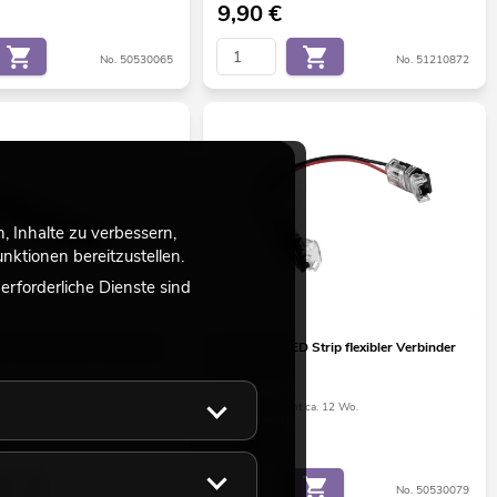
9,90
€
No. 50530065
No. 51210872
 Inhalte zu verbessern,
ktionen bereitzustellen.
rforderliche Dienste sind
rofil 20mm für LED Strip
EUROLITE LED Strip flexibler Verbinder
2Pin 10mm
ht ca. 12 Wo.
Bestand reicht ca. 12 Wo.
4,90
€
No. 51210970
No. 50530079