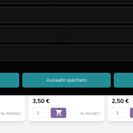
ängerung
EUROLITE Endkappen für U-Profil 20mm
EUROLITE LE
Auswahl speichern
schwarz
Bestand reicht ca. 12 Wo.
Bestand reic
3,50
€
2,50
€
No. 50532012
No. 51210971