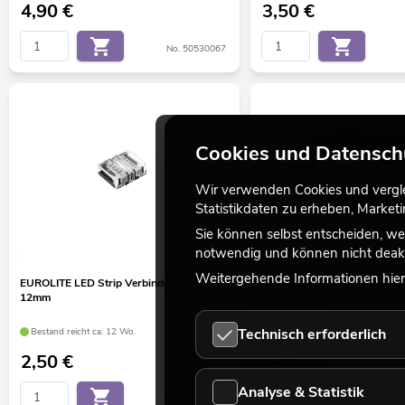
4,90
€
3,50
€
No. 50530067
Cookies und Datensch
Wir verwenden Cookies und verglei
Statistikdaten zu erheben, Marke
Sie können selbst entscheiden, we
notwendig und können nicht deakt
Weitergehende Informationen hierz
EUROLITE LED Strip Verbinder 5Pin
EUROLITE LED Strip flexible
12mm
5Pin 12mm
Technisch erforderlich
Bestand reicht ca. 12 Wo.
Bestand reicht ca. 12 Wo.
2,50
€
4,90
€
Analyse & Statistik
No. 50530073