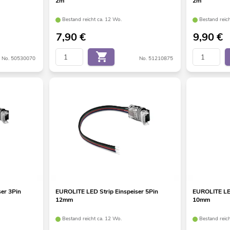
2m
2m
Bestand reicht ca. 12 Wo.
Bestand reic
7,90
€
9,90
€
No. 50530070
No. 51210875
er 3Pin
EUROLITE LED Strip Einspeiser 5Pin
EUROLITE LED
12mm
10mm
Bestand reicht ca. 12 Wo.
Bestand reic