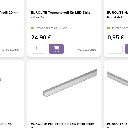
Profil 20mm
EUROLITE Treppenprofil für LED Strip
EUROLITE Hal
silber 2m
Kunststoff
Bestand reicht ca. 12 Wo.
Bestand reic
24,90
€
0,95
€
No. 51210867
No. 51210892
er 4Pin
EUROLITE Eck-Profil für LED Strip silber
EUROLITE U-Pr