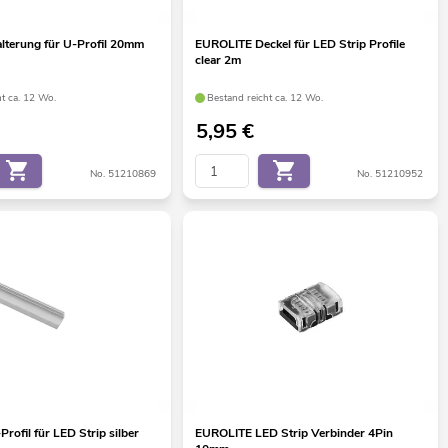
terung für U-Profil 20mm
EUROLITE Deckel für LED Strip Profile
clear 2m
ht ca. 12 Wo.
Bestand reicht ca. 12 Wo.
5,95
€
No. 51210869
No. 51210952
ofil für LED Strip silber
EUROLITE LED Strip Verbinder 4Pin