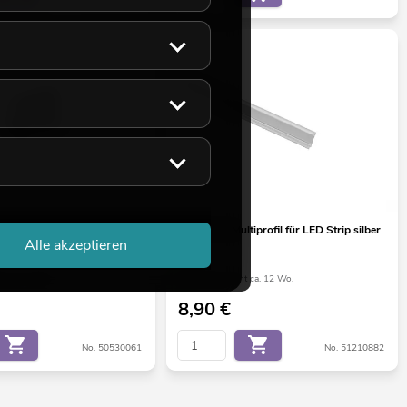
D Strip Verbinder 2Pin 8mm
EUROLITE Multiprofil für LED Strip silber
Alle akzeptieren
2m
ht ca. 12 Wo.
Bestand reicht ca. 12 Wo.
8,90
€
No. 50530061
No. 51210882