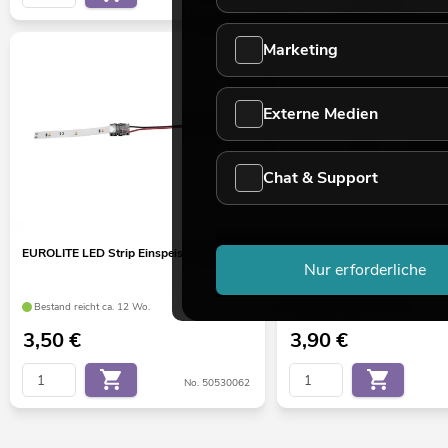
Marketing
Externe Medien
Chat & Support
EUROLITE LED Strip Einspeiser 2Pin 8mm
EUROLITE LED IP Strip Verl
Nur erforderliche
15cm
Bestand reicht ca. 12 Wo.
Bestand reicht ca. 4 Wo.
3,50
€
3,90
€
No. 50530062