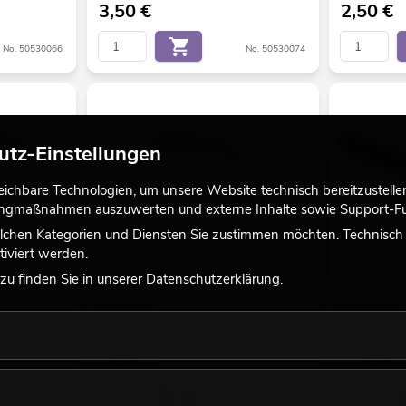
3,50
€
2,50
€
No. 50530066
No. 50530074
utz-Einstellungen
chbare Technologien, um unsere Website technisch bereitzustellen,
tingmaßnahmen auszuwerten und externe Inhalte sowie Support-Fun
lchen Kategorien und Diensten Sie zustimmen möchten. Technisch e
iviert werden.
u finden Sie in unserer
Datenschutzerklärung
.
r Verbinder
EUROLITE LED Strip flexibler Verbinder
EUROLITE U-P
4Pin 10mm
schwarz 2m
Bestand reicht ca. 12 Wo.
Bestand reic
4,90
€
12,90
€
No. 50530075
No. 50530071