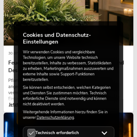
Cookies und Datenschutz-
Einstellungen
Wir verwenden Cookies und vergleichbare
30.07.2026
Technologien, um unsere Website technisch
Feuerhemmende Kunstpflanzen: Sicherheit und
bereitzustellen, Inhalte zu verbessern, Statistikdaten
zu erheben, Marketingmaßnahmen auszuwerten und
Design perfekt kombiniert
externe Inhalte sowie Support-Funktionen
bereitzustellen.
Pflanzen machen Räume lebendig. Sie schaffen eine
angenehme Atmosphäre, verbessern das Ambiente und
Sie können selbst entscheiden, welchen Kategorien
vermitteln Natürlichkeit. Ob in Hotels, Restaurants,
und Diensten Sie zustimmen möchten. Technisch
erforderliche Dienste sind notwendig und können
Einkaufszentren, Bürogebäuden oder auf Messeständen:
nicht deaktiviert werden.
Jetzt lesen
eine hochwertige Begrünung gehört heute längst zum
modernen Raumkonzept.
Weitergehende Informationen hierzu finden Sie in
unserer
Datenschutzerklärung
.
LICHT
Technisch erforderlich