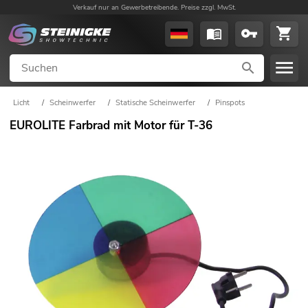
Verkauf nur an Gewerbetreibende. Preise zzgl. MwSt.
Licht
/
Scheinwerfer
/
Statische Scheinwerfer
/
Pinspots
EUROLITE Farbrad mit Motor für T-36