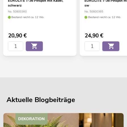
EUROLITE T-36 Pinspot mit Kabel,
EUROLITE T-36 Pinspot mi
schwarz
sw
No. 50800360
No. 50800365
Bestand reicht ca. 12 Wo.
Bestand reicht ca. 12 Wo.
20,90
€
24,90
€
Aktuelle Blogbeiträge
DEKORATION