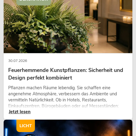
30.07.2026
Feuerhemmende Kunstpflanzen: Sicherheit und
Design perfekt kombiniert
Pflanzen machen Räume lebendig. Sie schaffen eine
angenehme Atmosphäre, verbessern das Ambiente und
vermitteln Natürlichkeit. Ob in Hotels, Restaurants,
Einkaufszentren, Bürogebäuden oder auf Messeständen:
Jetzt lesen
eine hochwertige Begrünung gehört heute längst zum
modernen Raumkonzept.
LICHT