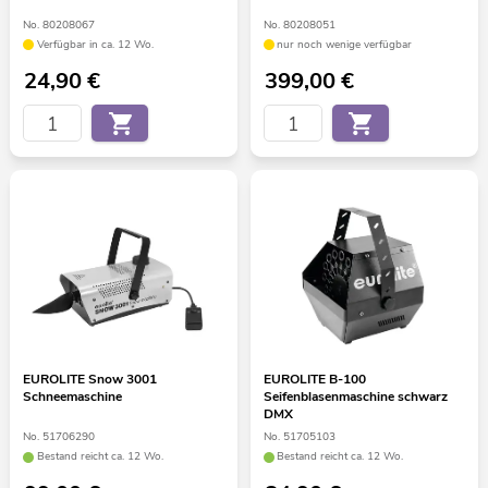
No. 80208067
No. 80208051
Verfügbar in ca. 12 Wo.
nur noch wenige verfügbar
24,90
€
399,00
€
EUROLITE Snow 3001
EUROLITE B-100
Schneemaschine
Seifenblasenmaschine schwarz
DMX
No. 51706290
No. 51705103
Bestand reicht ca. 12 Wo.
Bestand reicht ca. 12 Wo.