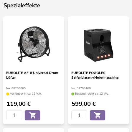
Spezialeffekte
EUROLITE AF-8 Universal Drum
EUROLITE FOGGLES
Lüfter
Seifenblasen-/Nebelmaschine
No. 80208065
No. 51705160
Verfügbar in ca. 12 Wo.
Bestand reicht ca. 12 Wo.
119,00
€
599,00
€