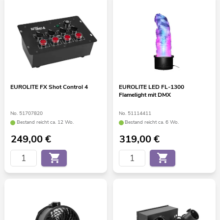
EUROLITE FX Shot Control 4
EUROLITE LED FL-1300
Flamelight mit DMX
No. 51707820
No. 51114411
Bestand reicht ca. 12 Wo.
Bestand reicht ca. 6 Wo.
249,00
€
319,00
€