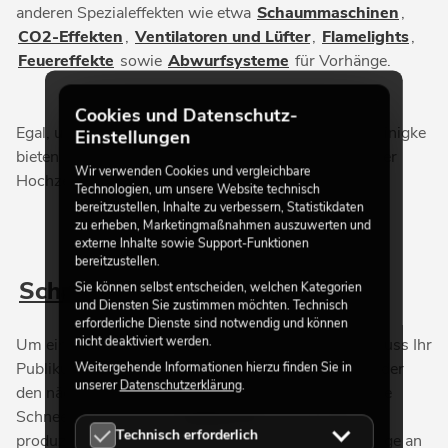
anderen Spezialeffekten wie etwa
Schaummaschinen
,
CO2-Effekten
,
Ventilatoren und Lüfter
,
Flamelights
,
Feuereffekte
sowie
Abwurfsysteme
für Vorhänge.
Cookies und Datenschutz-
Egal, um welches Event es sich handelt: Wir von Steinigke
Einstellungen
bieten Ihnen den passenden Effekt für Film, Party oder
Wir verwenden Cookies und vergleichbare
Hochzeit. Schauen Sie doch mal rein!
Technologien, um unsere Website technisch
bereitzustellen, Inhalte zu verbessern, Statistikdaten
zu erheben, Marketingmaßnahmen auszuwerten und
externe Inhalte sowie Support-Funktionen
bereitzustellen.
Schneemaschinen
Sie können selbst entscheiden, welchen Kategorien
und Diensten Sie zustimmen möchten. Technisch
erforderliche Dienste sind notwendig und können
nicht deaktiviert werden.
Um eine geschlossene Schneedecke zu genießen, muss Ihr
Publikum nicht unbedingt auf weiße Weihnachten oder
Weitergehende Informationen hierzu finden Sie in
unserer
Datenschutzerklärung
.
den nächsten Winterurlaub in den Bergen hoffen. Die
Schneemaschinen von
EUROLITE
und ANTARI
Technisch erforderlich
produzieren innerhalb kürzester Zeit eine große Menge an