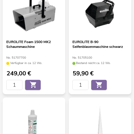
EUROLITE Foam 1500 MK2
EUROLITE B-90
Schaummaschine
Seifenblasenmaschine schwarz
No. 51707700
No. 51705100
Verfügbar in ca. 12 Wo.
Bestand reicht ca. 12 Wo.
249,00
€
59,90
€