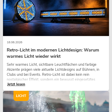
18.06.2026
Retro-Licht im modernen Lichtdesign: Warum
warmes Licht wieder wirkt
Sehr warmes Licht, sichtbare Leuchtflächen und farbige
Akzente prägen viele aktuelle Lichtdesigns auf Bühnen, in
Clubs und bei Events. Retro-Licht ist dabei kein rein
nostalgischer Effekt, sondern ein bewusst eingesetztes
Jetzt lesen
Gestaltungsmittel: Es schafft Atmosphäre, gibt Szenen
Charakter und kann technische LED-Setups emotionaler
wirken lassen.
LICHT