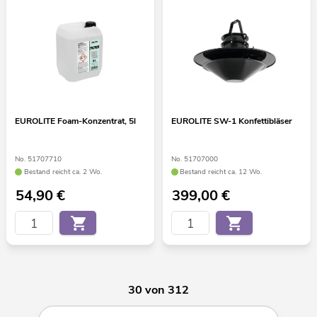
EUROLITE Foam-Konzentrat, 5l
EUROLITE SW-1 Konfettibläser
No. 51707710
No. 51707000
Bestand reicht ca. 2 Wo.
Bestand reicht ca. 12 Wo.
54,90
€
399,00
€
30 von 312