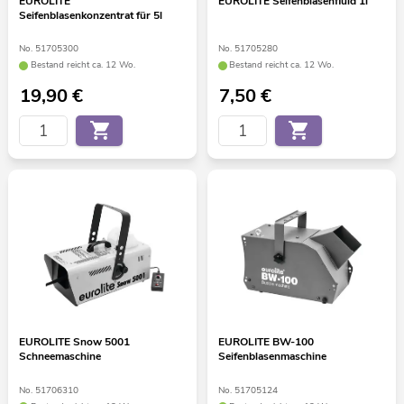
EUROLITE
EUROLITE Seifenblasenfluid 1l
Seifenblasenkonzentrat für 5l
No. 51705300
No. 51705280
Bestand reicht ca. 12 Wo.
Bestand reicht ca. 12 Wo.
19,90
€
7,50
€
EUROLITE Snow 5001
EUROLITE BW-100
Schneemaschine
Seifenblasenmaschine
No. 51706310
No. 51705124