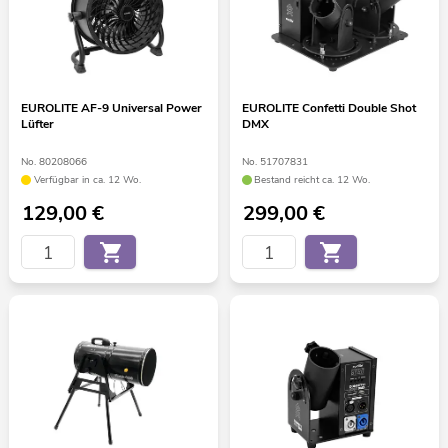
EUROLITE AF-9 Universal Power
EUROLITE Confetti Double Shot
Lüfter
DMX
No. 80208066
No. 51707831
Verfügbar in ca. 12 Wo.
Bestand reicht ca. 12 Wo.
129,00
€
299,00
€