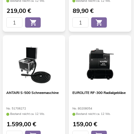
Bestand reicht ca. 12 Wo.
Bestand reicht ca. 12 Wo.
219,00
€
89,90
€
ANTARI S-500 Schneemaschine
EUROLITE RF-300 Radialgebläse
No. 51706272
No. 80208054
Bestand reicht ca. 12 Wo.
Bestand reicht ca. 12 Wo.
1.599,00
€
159,00
€