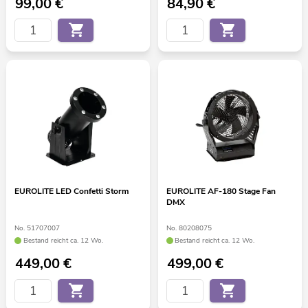
99,00
€
84,90
€
EUROLITE LED Confetti Storm
EUROLITE AF-180 Stage Fan
DMX
No. 51707007
No. 80208075
Bestand reicht ca. 12 Wo.
Bestand reicht ca. 12 Wo.
449,00
€
499,00
€