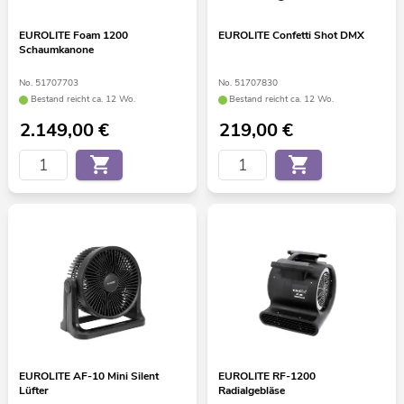
EUROLITE Foam 1200
EUROLITE Confetti Shot DMX
Schaumkanone
No. 51707703
No. 51707830
Bestand reicht ca. 12 Wo.
Bestand reicht ca. 12 Wo.
2.149,00
€
219,00
€
EUROLITE AF-10 Mini Silent
EUROLITE RF-1200
Lüfter
Radialgebläse