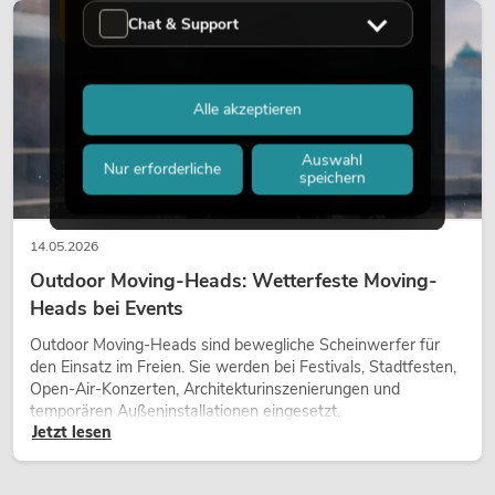
wirken lassen.
LICHT
Chat & Support
Alle akzeptieren
Auswahl
Nur erforderliche
speichern
14.05.2026
Outdoor Moving-Heads: Wetterfeste Moving-
Heads bei Events
Outdoor Moving-Heads sind bewegliche Scheinwerfer für
den Einsatz im Freien. Sie werden bei Festivals, Stadtfesten,
Open-Air-Konzerten, Architekturinszenierungen und
temporären Außeninstallationen eingesetzt.
Jetzt lesen