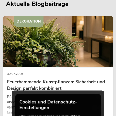
Aktuelle Blogbeiträge
DEKORATION
30.07.2026
Feuerhemmende Kunstpflanzen: Sicherheit und
Design perfekt kombiniert
Pflanzen machen Räume lebendig. Sie schaffen eine
Cookies und Datenschutz-
angenehme Atmosphäre, verbessern das Ambiente und
Einstellungen
vermitteln Natürlichkeit. Ob in Hotels, Restaurants,
Einkaufszentren, Bürogebäuden oder auf Messeständen: