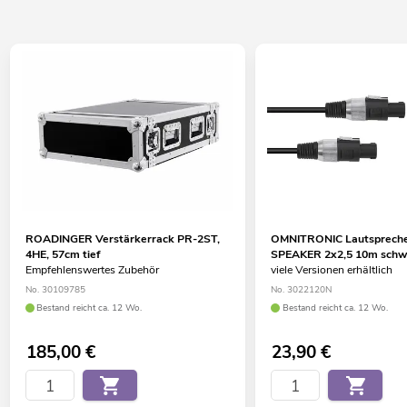
ROADINGER Verstärkerrack PR-2ST,
OMNITRONIC Lautspreche
4HE, 57cm tief
SPEAKER 2x2,5 10m schw
Empfehlenswertes Zubehör
viele Versionen erhältlich
No. 30109785
No. 3022120N
Bestand reicht ca. 12 Wo.
Bestand reicht ca. 12 Wo.
185,00
€
23,90
€