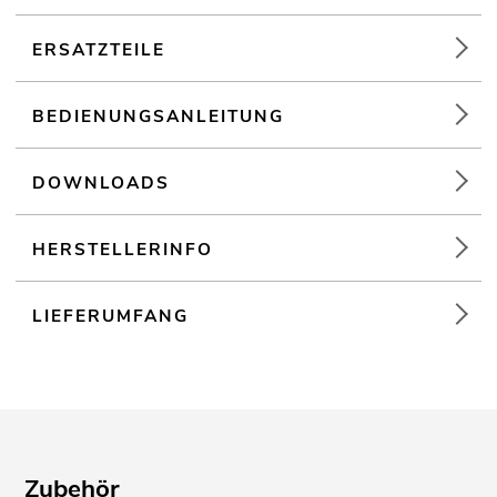
Installation; mobilen Einsatz; Mobile DJs / Alleinunterhalter;
Restaurants, Bars und Hotels; Verleiher;
Sportzentren/Fitnessstudios
ERSATZTEILE
BEDIENUNGSANLEITUNG
DOWNLOADS
HERSTELLERINFO
LIEFERUMFANG
Zubehör