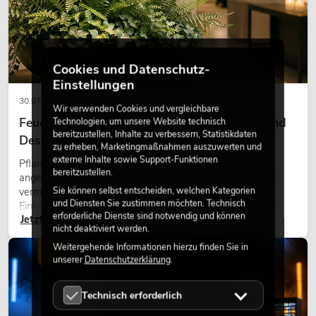
Cookies und Datenschutz-
Einstellungen
30.07.2026
Wir verwenden Cookies und vergleichbare
Feuerhemmende Kunstpflanzen: Sicherheit und
Technologien, um unsere Website technisch
bereitzustellen, Inhalte zu verbessern, Statistikdaten
Design perfekt kombiniert
zu erheben, Marketingmaßnahmen auszuwerten und
externe Inhalte sowie Support-Funktionen
Pflanzen machen Räume lebendig. Sie schaffen eine
bereitzustellen.
angenehme Atmosphäre, verbessern das Ambiente und
Sie können selbst entscheiden, welchen Kategorien
vermitteln Natürlichkeit. Ob in Hotels, Restaurants,
und Diensten Sie zustimmen möchten. Technisch
Einkaufszentren, Bürogebäuden oder auf Messeständen:
erforderliche Dienste sind notwendig und können
Jetzt lesen
eine hochwertige Begrünung gehört heute längst zum
nicht deaktiviert werden.
modernen Raumkonzept.
Weitergehende Informationen hierzu finden Sie in
LICHT
unserer
Datenschutzerklärung
.
Technisch erforderlich