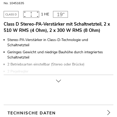
No. 10451635
1 HE
Class D Stereo-PA-Verstärker mit Schaltnetzteil, 2 x
510 W RMS (4 Ohm), 2 x 300 W RMS (8 Ohm)
Stereo-PA-Verstärker in Class-D-Technologie und
Schaltnetzteil
Geringes Gewicht und niedrige Bauhöhe durch integriertes
Schaltnetzteil
2 Betriebsarten einstellbar (Stereo oder Brücke)
2 Pegelregler
Elektronisch symmetrierte Eingänge über XLR-Einbaubuchsen
mit XLR-Durchschleifausgängen
Lautsprecherausgänge über verriegelbare Speaker-Buchsen
(19") 48,3 cm Rackeinbau 1 HE
Die Gerätekühlung erfolgt über Lüfter
Für Anwendungsgebiete wie zum Beispiel: Clubs/Tanzschulen;
TECHNISCHE DATEN